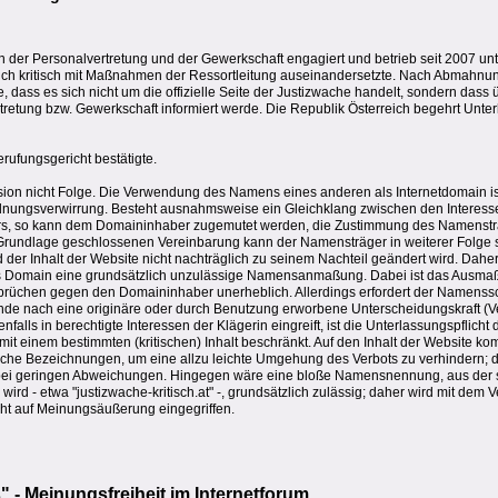
in der Personalvertretung und der Gewerkschaft engagiert und betrieb seit 2007 un
r sich kritisch mit Maßnahmen der Ressortleitung auseinandersetzte. Nach Abmahnu
 dass es sich nicht um die offizielle Seite der Justizwache handelt, sondern dass
ertretung bzw. Gewerkschaft informiert werde. Die Republik Österreich begehrt Un
erufungsgericht bestätigte.
ion nicht Folge. Die Verwendung des Namens eines anderen als Internetdomain ist
dnungsverwirrung. Besteht ausnahmsweise ein Gleichklang zwischen den Interess
, so kann dem Domaininhaber zugemutet werden, die Zustimmung des Namenstr
Grundlage geschlossenen Vereinbarung kann der Namensträger in weiterer Folge si
 der Inhalt der Website nicht nachträglich zu seinem Nachteil geändert wird. Daher
ls Domain eine grundsätzlich unzulässige Namensanmaßung. Dabei ist das Ausmaß
rüchen gegen den Domaininhaber unerheblich. Allerdings erfordert der Namenssc
e nach eine originäre oder durch Benutzung erworbene Unterscheidungskraft (Ve
ls in berechtigte Interessen der Klägerin eingreift, ist die Unterlassungspflicht 
it einem bestimmten (kritischen) Inhalt beschränkt. Auf den Inhalt der Website ko
liche Bezeichnungen, um eine allzu leichte Umgehung des Verbots zu verhindern; da
r bei geringen Abweichungen. Hingegen wäre eine bloße Namensnennung, aus der 
ird - etwa "justizwache-kritisch.at" -, grundsätzlich zulässig; daher wird mit dem
cht auf Meinungsäußerung eingegriffen.
 - Meinungsfreiheit im Internetforum