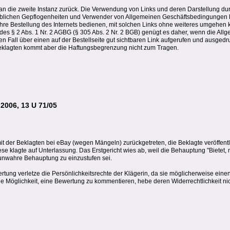
 an die zweite Instanz zurück. Die Verwendung von Links und deren Darstellung du
üblichen Gepflogenheiten und Verwender von Allgemeinen Geschäftsbedingungen
 ihre Bestellung des Internets bedienen, mit solchen Links ohne weiteres umgehen 
 des § 2 Abs. 1 Nr. 2 AGBG (§ 305 Abs. 2 Nr. 2 BGB) genügt es daher, wenn die All
 Fall über einen auf der Bestellseite gut sichtbaren Link aufgerufen und ausged
eklagten kommt aber die Haftungsbegrenzung nicht zum Tragen.
2006, 13 U 71/05
t der Beklagten bei eBay (wegen Mängeln) zurückgetreten, die Beklagte veröffentl
se klagte auf Unterlassung. Das Erstgericht wies ab, weil die Behauptung "Bietet, 
s unwahre Behauptung zu einzustufen sei.
tung verletze die Persönlichkeitsrechte der Klägerin, da sie möglicherweise einen
e Möglichkeit, eine Bewertung zu kommentieren, hebe deren Widerrechtlichkeit nic