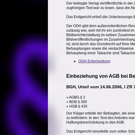
Der beklagte Verlag veröffentlichte in der
zughörigen Text war zu lesen, dass die A
Das Erstgericht erließ die Unterlassungs-
Der OGH gibt dem außerordentlichen Revi
zulässig war, weil mit ihr ein zumindest
Bildberichterstattung im selben Zusammenh
Bildveröffentlichungen im Zusammenhang 
ist, sind durch das Grundrecht auf freie
Behauptungen sowie die verdachtsweise
Behauptung einer Tatsache sind Tatsache
OGH-Entscheidung
Einbeziehung von AGB bei Bes
BGH, Urteil vom 14.06.2006, I ZR 
» AGBG § 2
» BGB § 305
» HGB § 435
Der Kläger erteilte der Beklagten, die ei
zu befördern. In den Text des Anbotes war 
Haftungsbeschränkung in den AGB.
Das Erstgericht verurteilte zum vollen Sc