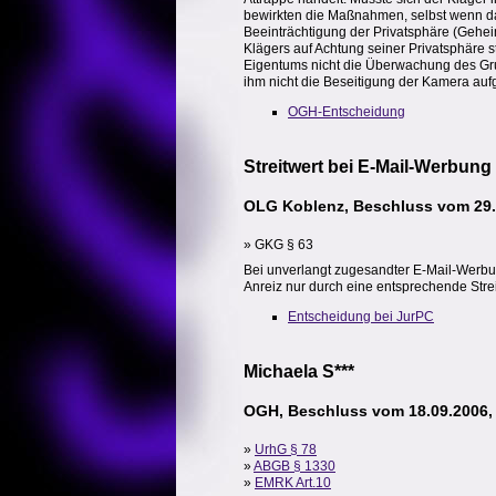
bewirkten die Maßnahmen, selbst wenn da
Beeinträchtigung der Privatsphäre (Gehe
Klägers auf Achtung seiner Privatsphäre 
Eigentums nicht die Überwachung des Gru
ihm nicht die Beseitigung der Kamera au
OGH-Entscheidung
Streitwert bei E-Mail-Werbung
OLG Koblenz, Beschluss vom 29.
» GKG § 63
Bei unverlangt zugesandter E-Mail-Werbun
Anreiz nur durch eine entsprechende Str
Entscheidung bei JurPC
Michaela S***
OGH, Beschluss vom 18.09.2006,
»
UrhG § 78
»
ABGB § 1330
»
EMRK Art.10