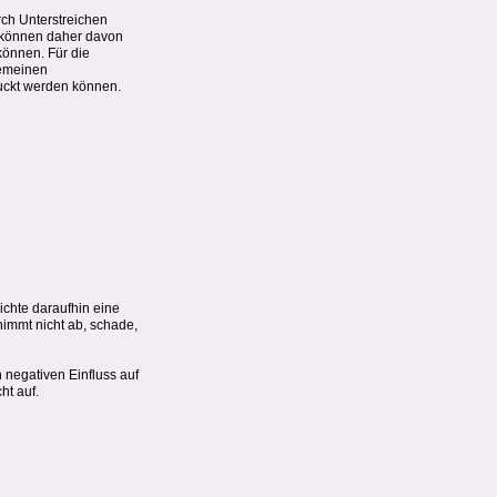
rch Unterstreichen
 können daher davon
können. Für die
gemeinen
ruckt werden können.
ichte daraufhin eine
nimmt nicht ab, schade,
 negativen Einfluss auf
ht auf.