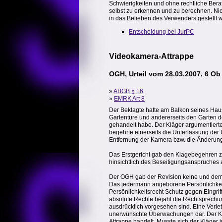
Schwierigkeiten und ohne rechtliche Bera
selbst zu erkennen und zu berechnen. Nic
in das Belieben des Verwenders gestellt w
Entscheidung bei JurPC
Videokamera-Attrappe
OGH, Urteil vom 28.03.2007, 6 Ob
»
ABGB § 16
»
EMRK Art 8
Der Beklagte hatte am Balkon seines Hau
Gartentüre und andererseits den Garten d
gehandelt habe. Der Kläger argumentierte,
begehrte einerseits die Unterlassung de
Entfernung der Kamera bzw. die Änderung 
Das Erstgericht gab den Klagebegehren zu
hinsichtlich des Beseitigungsanspruches 
Der OGH gab der Revision keine und dem R
Das jedermann angeborene Persönlichkeit
Persönlichkeitsrecht Schutz gegen Eingrif
absolute Rechte bejaht die Rechtsprechu
ausdrücklich vorgesehen sind. Eine Verl
unerwünschte Überwachungen dar. Der Kläg
Attrappe handelt. Musste sich der Kläger i