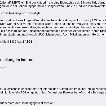
 Zeitschrift NEWS ein Bild der Klägerin, die eine Biographie des Sängers Udo Jürgen
bgebildete der Scheidungsgrund des Sängers wäre und ein Kind von ihm erwartete; 
EV, das Rekursgericht bestätigte.
sionsrekurs keine Folge. Wenn die Textberichterstattung im Licht des § 1330 Abs
 im Kern wahrer Sachverhalt mitgeteilt wurde, kann für eine am Maßstab des § 78 U
ang nichts anderes gelten, da auch dadurch kein unrichtiger Eindruck vermittelt w
mit rufschädigenden Tatsachenbehauptungen über den Abgebildeten, deren Richt
 Meinungsäußerung nach Art.10 MRK nicht gedeckt. Auch Mitteilungen von Gerüchte
n iSd § 1330 Abs 2 ABGB.
tellung im Internet
75/03
nen Paketschnelldienst betreibt per Internet den Auftrag, ein Paket bei ihm abzuho
ein Link auf die AGB eingefügt. Nach Verlust des Paketes berief sich die Beklagte 
hadenersatz, das Berufungsgericht wies ab.