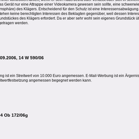
s Gerät nur eine Attrappe einer Videokamera gewesen sein sollte, eine schwerw
imsphäre) des Klägers. Entscheidend für den Schutz ist eine Interessensabwägung
stehen keine berechtigten Interessen des Beklagten gegenüber, weil dessen Intere
ndstückes des Klägers erfordert. Da er aber sehr wohl sein eigenes Grundstück ü
fgetragen werden.
09.2006, 14 W 590/06
g ist ein Streitwert von 10.000 Euro angemessen. E-Mail-Werbung ist ein Ärgernis
eitwertfestsetzung angemessen begegnet werden kann.
 4 Ob 172/06g