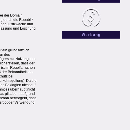
ter der Domain
ng durch die Republik
 über Justizwache und
terlassung und Löschung
Werbung
 ein grundsätzlich
en des
ägers zur Nutzung des
cherstellen, dass der
 ist im Regelfall schon
 der Bekanntheit des
hutz bei
rkehrsgeltung). Da die
des Beklagten nicht auf
mmt es überhaupt nicht
s gilt aber - aufgrund
schon hervorgeht, dass
 Verbot der Verwendung