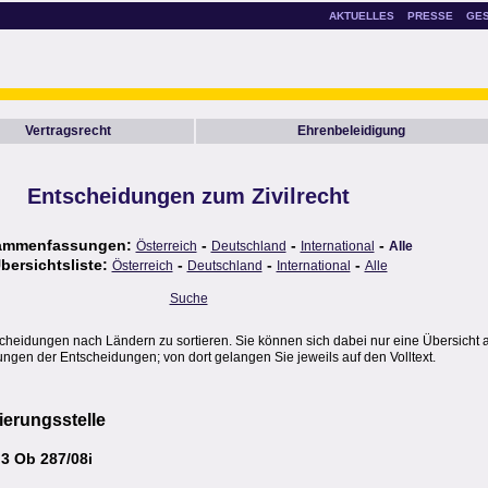
AKTUELLES
PRESSE
GE
Vertragsrecht
Ehrenbeleidigung
Entscheidungen zum Zivilrecht
ammenfassungen:
-
-
-
Österreich
Deutschland
International
Alle
bersichtsliste:
-
-
-
Österreich
Deutschland
International
Alle
Suche
scheidungen nach Ländern zu sortieren. Sie können sich dabei nur eine Übersicht 
gen der Entscheidungen; von dort gelangen Sie jeweils auf den Volltext.
ierungsstelle
3 Ob 287/08i