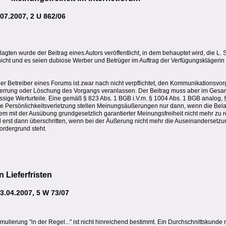
7.2007, 2 U 862/06
gten wurde der Beitrag eines Autors veröffentlicht, in dem behauptet wird, die L. 
icht und es seien dubiose Werber und Betrüger im Auftrag der Verfügungsklägerin
.
er Betreiber eines Forums ist zwar nach nicht verpflichtet, den Kommunikationsv
e Sperrung oder Löschung des Vorgangs veranlassen. Der Beitrag muss aber im G
sige Werturteile. Eine gemäß § 823 Abs. 1 BGB i.V.m. § 1004 Abs. 1 BGB analog, §
ge Persönlichkeitsverletzung stellen Meinungsäußerungen nur dann, wenn die Bel
nem mit der Ausübung grundgesetzlich garantierter Meinungsfreiheit nicht mehr zu 
rd erst dann überschritten, wenn bei der Äußerung nicht mehr die Auseinandersetzu
ordergrund steht.
Lieferfristen
.04.2007, 5 W 73/07
ormulierung "in der Regel..." ist nicht hinreichend bestimmt. Ein Durchschnittskund