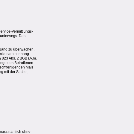
Service-Vermittlungs-
 unterwegs. Das
organg zu überwachen,
esamtzusammenhang
 823 Abs. 2 BGB i.V.m.
ange des Betroffenen
rechtfertigenden Maß
ng mit der Sache,
e muss nämlich ohne