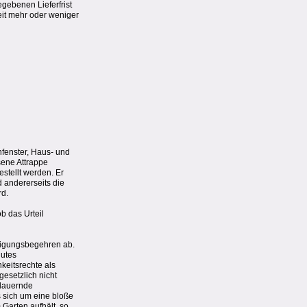
gebenen Lieferfrist
eit mehr oder weniger
fenster, Haus- und
sene Attrappe
estellt werden. Er
 andererseits die
rd.
b das Urteil
itigungsbegehren ab.
lutes
keitsrechte als
esetzlich nicht
tdauernde
s sich um eine bloße
 Garten aufhält, so