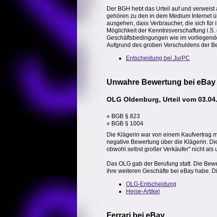
Der BGH hebt das Urteil auf und verweist
gehören zu den in dem Medium Internet 
ausgehen, dass Verbraucher, die sich für
Möglichkeit der Kenntnisverschaffung i.S.
Geschäftsbedingungen wie im vorliegenden
Aufgrund des groben Verschuldens der B
Entscheidung bei JurPC
Unwahre Bewertung bei eBay
OLG Oldenburg, Urteil vom 03.04.
» BGB § 823
» BGB § 1004
Die Klägerin war von einem Kaufvertrag mi
negative Bewertung über die Klägerin. Die
obwohl selbst großer Verkäufer" nicht al
Das OLG gab der Berufung statt. Die Bewer
ihre weiteren Geschäfte bei eBay habe. Di
OLG-Entscheidung
Heise-Artikel
Ferrari bei eBay