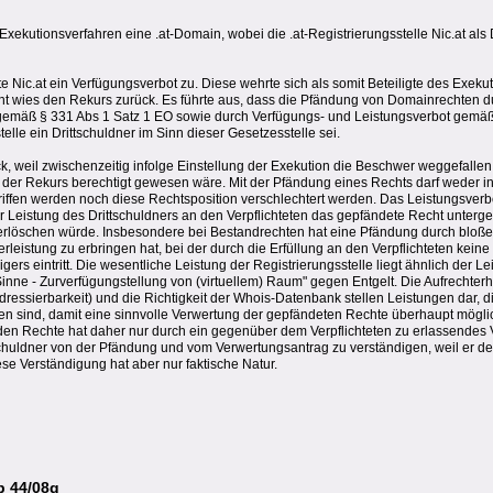
xekutionsverfahren eine .at-Domain, wobei die .at-Registrierungsstelle Nic.at als 
te Nic.at ein Verfügungsverbot zu. Diese wehrte sich als somit Beteiligte des Exeku
ht wies den Rekurs zurück. Es führte aus, dass die Pfändung von Domainrechten d
 gemäß § 331 Abs 1 Satz 1 EO sowie durch Verfügungs- und Leistungsverbot gemäß
telle ein Drittschuldner im Sinn dieser Gesetzesstelle sei.
 weil zwischenzeitig infolge Einstellung der Exekution die Beschwer weggefallen w
a der Rekurs berechtigt gewesen wäre. Mit der Pfändung eines Rechts darf weder in
egriffen werden noch diese Rechtsposition verschlechtert werden. Das Leistungsver
der Leistung des Drittschuldners an den Verpflichteten das gepfändete Recht unterg
erlöschen würde. Insbesondere bei Bestandrechten hat eine Pfändung durch bloße
erleistung zu erbringen hat, bei der durch die Erfüllung an den Verpflichteten kein
rs eintritt. Die wesentliche Leistung der Registrierungsstelle liegt ähnlich der Le
inne - Zurverfügungstellung von (virtuellem) Raum" gegen Entgelt. Die Aufrechterh
Adressierbarkeit) und die Richtigkeit der Whois-Datenbank stellen Leistungen dar, d
gen sind, damit eine sinnvolle Verwertung der gepfändeten Rechte überhaupt möglic
nden Rechte hat daher nur durch ein gegenüber dem Verpflichteten zu erlassendes
schuldner von der Pfändung und vom Verwertungsantrag zu verständigen, weil er d
se Verständigung hat aber nur faktische Natur.
b 44/08g