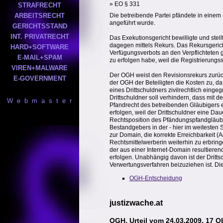
» EO § 331
STRAFRECHT
ARBEITSRECHT
Die betreibende Partei pfändete in einem E
angeführt wurde.
GERICHTSSTAND
INT. PRIVATRECHT
Das Exekutionsgericht bewilligte und stell
dagegen mittels Rekurs. Das Rekursgeric
HARD+SOFTWARE
Verfügungsverbots an den Verpflichteten
E-MAIL+SPAM
zu erfolgen habe, weil die Registrierungss
VIREN+MALWARE
Der OGH weist den Revisionsrekurs zurück,
E-GOVERNMENT
der OGH der Beteiligten die Kosten zu, d
eines Drittschuldners zivilrechtlich eing
Drittschuldner soll verhindern, dass mit 
W e b m a s t e r
Pfandrecht des betreibenden Gläubigers 
erfolgen, weil der Drittschuldner eine Dau
Rechtsposition des Pfändungspfandgläubige
Bestandgebers in der - hier im weitesten S
zur Domain, die korrekte Erreichbarkeit (
Rechtsmittelwerberin weiterhin zu erbrin
der aus einer Internet-Domain resultiere
erfolgen. Unabhängig davon ist der Dritt
Verwertungsverfahren beizuziehen ist. Die
OGH-Entscheidung
justizwache.at
OGH, Urteil vom 24.03.2009, 17 O