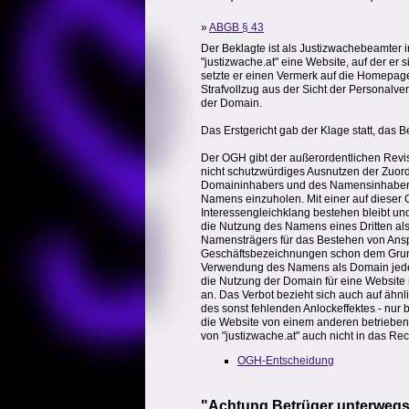
»
ABGB § 43
Der Beklagte ist als Justizwachebeamter 
"justizwache.at" eine Website, auf der e
setzte er einen Vermerk auf die Homepage,
Strafvollzug aus der Sicht der Personalv
der Domain.
Das Erstgericht gab der Klage statt, das B
Der OGH gibt der außerordentlichen Revis
nicht schutzwürdiges Ausnutzen der Zuor
Domaininhabers und des Namensinhabers
Namens einzuholen. Mit einer auf dieser 
Interessengleichklang bestehen bleibt und
die Nutzung des Namens eines Dritten a
Namensträgers für das Bestehen von Ansp
Geschäftsbezeichnungen schon dem Grund
Verwendung des Namens als Domain jedenfal
die Nutzung der Domain für eine Website m
an. Das Verbot bezieht sich auch auf ähn
des sonst fehlenden Anlockeffektes - nu
die Website von einem anderen betrieben w
von "justizwache.at" auch nicht in das Re
OGH-Entscheidung
"Achtung Betrüger unterwegs"