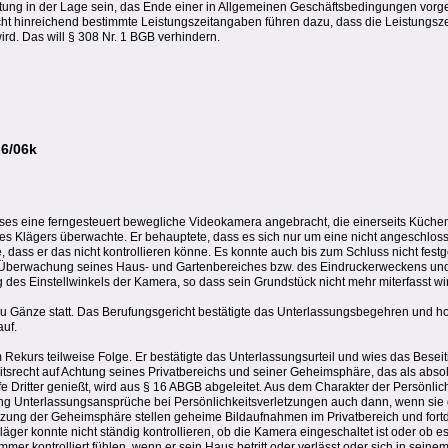
tung in der Lage sein, das Ende einer in Allgemeinen Geschäftsbedingungen vorge
ht hinreichend bestimmte Leistungszeitangaben führen dazu, dass die Leistungsz
ird. Das will § 308 Nr. 1 BGB verhindern.
 6/06k
ses eine ferngesteuert bewegliche Videokamera angebracht, die einerseits Küchen
es Klägers überwachte. Er behauptete, dass es sich nur um eine nicht angeschlos
 dass er das nicht kontrollieren könne. Es konnte auch bis zum Schluss nicht festg
r Überwachung seines Haus- und Gartenbereiches bzw. des Eindruckerweckens und
des Einstellwinkels der Kamera, so dass sein Grundstück nicht mehr miterfasst wi
 Gänze statt. Das Berufungsgericht bestätigte das Unterlassungsbegehren und ho
auf.
ekurs teilweise Folge. Er bestätigte das Unterlassungsurteil und wies das Bese
srecht auf Achtung seines Privatbereichs und seiner Geheimsphäre, das als abso
fe Dritter genießt, wird aus § 16 ABGB abgeleitet. Aus dem Charakter der Persönlich
ng Unterlassungsansprüche bei Persönlichkeitsverletzungen auch dann, wenn sie g
etzung der Geheimsphäre stellen geheime Bildaufnahmen im Privatbereich und for
er konnte nicht ständig kontrollieren, ob die Kamera eingeschaltet ist oder ob e
mmer kontrolliert fühlen, wenn er sein Haus betritt oder verlässt oder sich in seinem