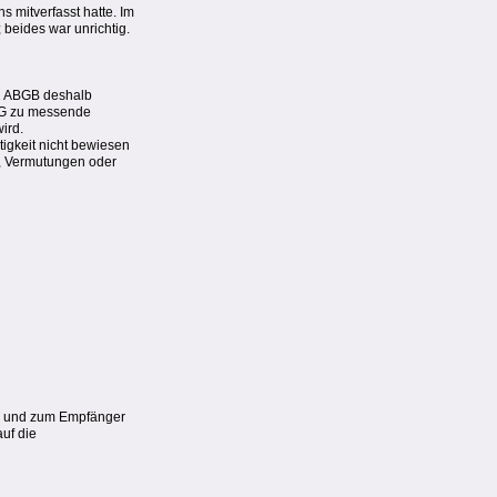
s mitverfasst hatte. Im
beides war unrichtig.
 2 ABGB deshalb
rhG zu messende
ird.
igkeit nicht bewiesen
n, Vermutungen oder
len und zum Empfänger
auf die