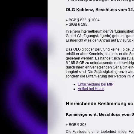
OLG Koblenz, Beschluss vom 12.0
» BGB § 823, § 1004
» StGB § 185
In einem Internetforum der Verfügungsbekla
GmbH (Verfügungsklägerin) gebe es gar n
Erstgericht wies den Antrag auf EV zurück
Das OLG gibt der Berufung keine Folge. D
erhält er aber Kenntnis, so muss er di
gesehen werden. Es handelt sich um zuläs
§ 185 StGB zu unterlassende rechtswidri
durch ihren ehrverletzenden Gehalt in ei
tangiert sind. Die Zulässigkeitsgrenze wi
sondern die Diffamierung der Person im V
Entscheidung bei MIR
Artikel bei Heise
Hinreichende Bestimmung von 
Kammergericht, Beschluss vom 03
» BGB § 308
Die Festlegung einer Lieferfrist mit der F