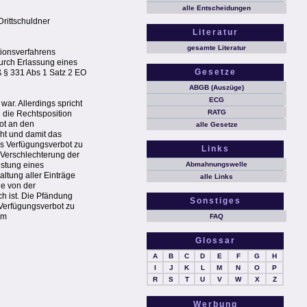
alle Entscheidungen
Drittschuldner
Literatur
gesamte Literatur
tionsverfahrens
urch Erlassung eines
Gesetze
 § 331 Abs 1 Satz 2 EO
ABGB (Auszüge)
ECG
ar. Allerdings spricht
RATG
 die Rechtsposition
bot an den
alle Gesetze
eht und damit das
s Verfügungsverbot zu
Links
e Verschlechterung der
istung eines
Abmahnungswelle
altung aller Einträge
alle Links
ie von der
h ist. Die Pfändung
Sonstiges
 Verfügungsverbot zu
em
FAQ
Glossar
A
B
C
D
E
F
G
H
I
J
K
L
M
N
O
P
R
S
T
U
V
W
X
Z
Werbung