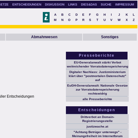
SETZE
ENTSCHEIDUNGEN
DISKUSSION
LINKS
DIES&DAS
SUCHE
IMPRESSUM
A
B
C
D
E
F
G
H
I
J
K
L
M
N
O
P
R
S
T
U
V
W
X
Z
Abmahnwesen
Sonstiges
Presseberichte
EU-Generalanwalt stärkt Verbot
weitreichender Vorratsdatenspeicherung
Digitaler Nachlass: Justizministerium
klärt über "postmortalen Datenschutz"
auf
EuGH-Generalanwalt: Nationale Gesetze
zur Vorratsdatenspeicherung
rechtswidrig
aller Entscheidungen
alle Presseberichte
Entscheidungen
Drittverbot an Domain-
Registrierungsstelle
justizwache.at
"Achtung Betrüger unterwegs" -
Meinungsfreiheit im Internetforum