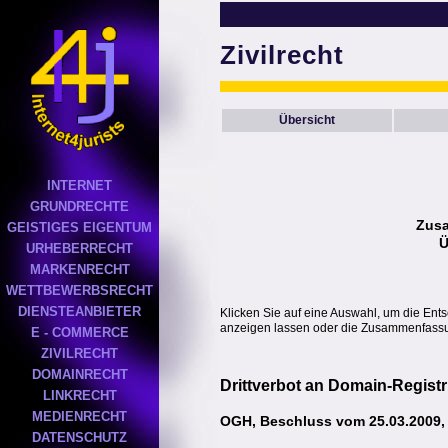
Zivilrecht
Übersicht
INTERNET
GRUNDRECHTE
Zus
GEISTIGES EIGENTUM
Ü
URHEBERRECHT
MARKENRECHT
WETTBEWERBSRECHT
DIENSTEANBIETER
Klicken Sie auf eine Auswahl, um die Ent
anzeigen lassen oder die Zusammenfassun
E - COMMERCE
ZIVILRECHT
DOMAINRECHT
Drittverbot an Domain-Registr
LINKRECHT
MEDIENRECHT
OGH, Beschluss vom 25.03.2009, 
DATENSCHUTZ