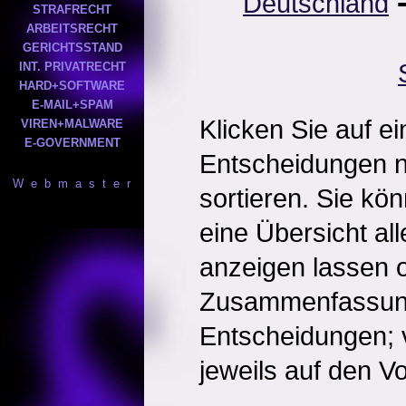
Deutschland
STRAFRECHT
ARBEITSRECHT
GERICHTSSTAND
INT. PRIVATRECHT
HARD+SOFTWARE
E-MAIL+SPAM
Klicken Sie auf e
VIREN+MALWARE
E-GOVERNMENT
Entscheidungen 
W e b m a s t e r
sortieren. Sie kö
eine Übersicht al
anzeigen lassen o
Zusammenfassun
Entscheidungen; 
jeweils auf den Vol