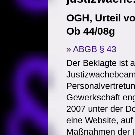
OGH, Urteil v
Ob 44/08g
»
ABGB § 43
Der Beklagte ist a
Justizwachebeamt
Personalvertretu
Gewerkschaft enga
2007 unter der Do
eine Website, auf 
Maßnahmen der R