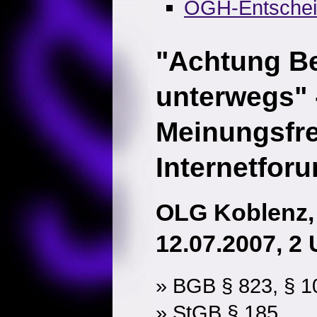
OGH-Entsche
"Achtung Be
unterwegs" 
Meinungsfre
Internetfor
OLG Koblenz,
12.07.2007, 2 
» BGB § 823, § 1
» StGB § 185