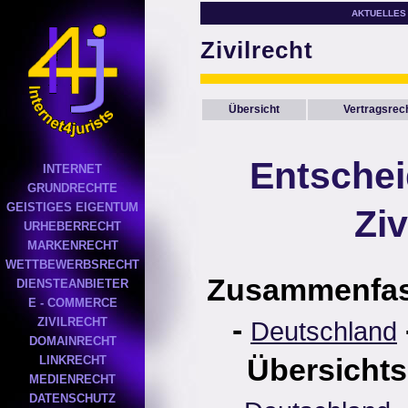
AKTUELLES
Zivilrecht
Übersicht
Vertragsrec
Entsche
INTERNET
GRUNDRECHTE
GEISTIGES EIGENTUM
Ziv
URHEBERRECHT
MARKENRECHT
WETTBEWERBSRECHT
Zusammenfa
DIENSTEANBIETER
E - COMMERCE
-
ZIVILRECHT
Deutschland
DOMAINRECHT
Übersichts
LINKRECHT
MEDIENRECHT
DATENSCHUTZ