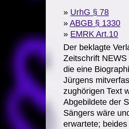
»
UrhG § 78
»
ABGB § 1330
»
EMRK Art.10
Der beklagte Verla
Zeitschrift NEWS e
die eine Biograp
Jürgens mitverfas
zughörigen Text w
Abgebildete der 
Sängers wäre und
erwartete; beides 