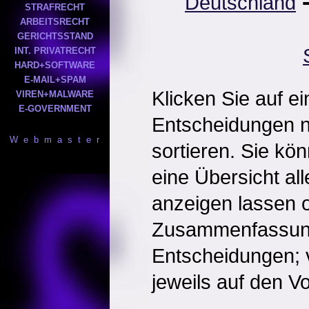
Deutschland
STRAFRECHT
ARBEITSRECHT
GERICHTSSTAND
INT. PRIVATRECHT
HARD+SOFTWARE
E-MAIL+SPAM
Klicken Sie auf e
VIREN+MALWARE
E-GOVERNMENT
Entscheidungen 
W e b m a s t e r
sortieren. Sie kö
eine Übersicht al
anzeigen lassen o
Zusammenfassun
Entscheidungen; 
jeweils auf den Vol