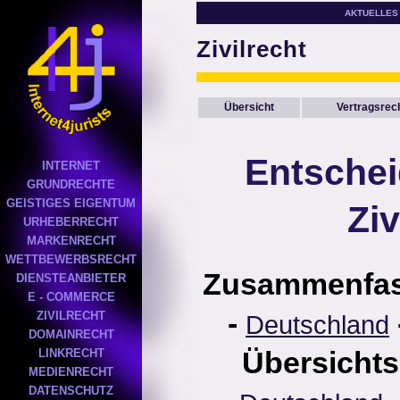
AKTUELLES
Zivilrecht
Übersicht
Vertragsrec
Entsche
INTERNET
GRUNDRECHTE
GEISTIGES EIGENTUM
Ziv
URHEBERRECHT
MARKENRECHT
WETTBEWERBSRECHT
Zusammenfa
DIENSTEANBIETER
E - COMMERCE
-
ZIVILRECHT
Deutschland
DOMAINRECHT
Übersichts
LINKRECHT
MEDIENRECHT
DATENSCHUTZ