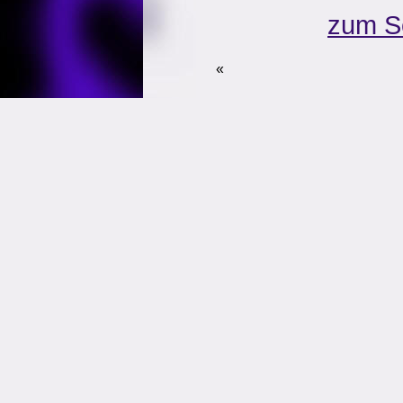
zum S
«