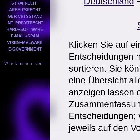
Deutschland
STRAFRECHT
ARBEITSRECHT
GERICHTSSTAND
INT. PRIVATRECHT
HARD+SOFTWARE
E-MAIL+SPAM
Klicken Sie auf e
VIREN+MALWARE
E-GOVERNMENT
Entscheidungen 
W e b m a s t e r
sortieren. Sie kö
eine Übersicht al
anzeigen lassen o
Zusammenfassun
Entscheidungen; 
jeweils auf den Vol