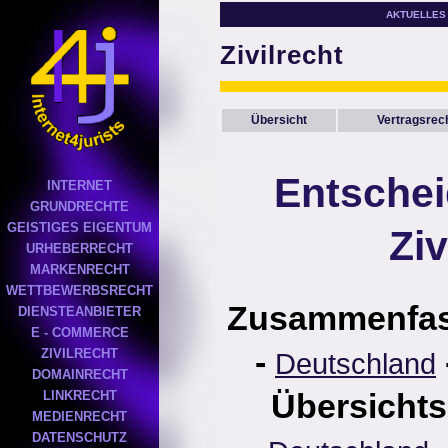
AKTUELLES
Zivilrecht
Übersicht
Vertragsrec
Entsche
INTERNET
GRUNDRECHTE
GEISTIGES EIGENTUM
Ziv
URHEBERRECHT
MARKENRECHT
WETTBEWERBSRECHT
Zusammenfa
DIENSTEANBIETER
E - COMMERCE
-
ZIVILRECHT
Deutschland
DOMAINRECHT
Übersichts
LINKRECHT
MEDIENRECHT
DATENSCHUTZ