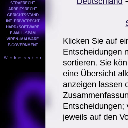
Deutschland
STRAFRECHT
ARBEITSRECHT
GERICHTSSTAND
INT. PRIVATRECHT
HARD+SOFTWARE
E-MAIL+SPAM
Klicken Sie auf e
VIREN+MALWARE
E-GOVERNMENT
Entscheidungen 
W e b m a s t e r
sortieren. Sie kö
eine Übersicht al
anzeigen lassen o
Zusammenfassun
Entscheidungen; 
jeweils auf den Vol