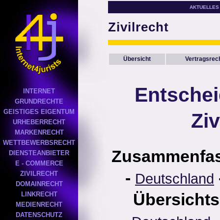
AKTUELLES
Zivilrecht
Übersicht
Vertragsrec
Entsche
INTERNET
GRUNDRECHTE
GEISTIGES EIGENTUM
Ziv
URHEBERRECHT
MARKENRECHT
WETTBEWERBSRECHT
Zusammenfa
DIENSTEANBIETER
E - COMMERCE
-
ZIVILRECHT
Deutschland
DOMAINRECHT
Übersichts
LINKRECHT
MEDIENRECHT
DATENSCHUTZ