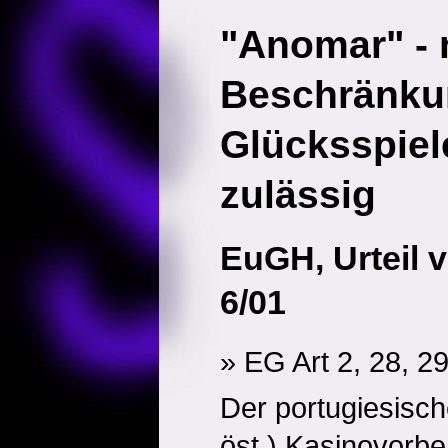
"Anomar" - 
Beschränku
Glücksspiel
zulässig
EuGH, Urteil 
6/01
» EG Art 2, 28, 2
Der portugiesisch
öst.) Kasinovorbeh