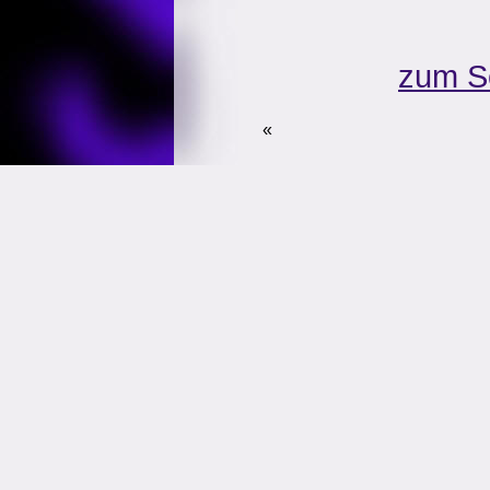
zum S
«