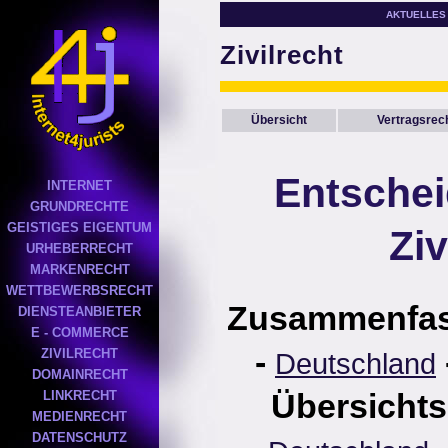
AKTUELLES
Zivilrecht
Übersicht
Vertragsrec
Entsche
INTERNET
GRUNDRECHTE
GEISTIGES EIGENTUM
Ziv
URHEBERRECHT
MARKENRECHT
WETTBEWERBSRECHT
Zusammenfa
DIENSTEANBIETER
E - COMMERCE
-
ZIVILRECHT
Deutschland
DOMAINRECHT
Übersichts
LINKRECHT
MEDIENRECHT
DATENSCHUTZ