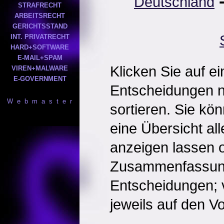
Deutschland
STRAFRECHT
ARBEITSRECHT
GERICHTSSTAND
INT. PRIVATRECHT
HARD+SOFTWARE
E-MAIL+SPAM
Klicken Sie auf e
VIREN+MALWARE
E-GOVERNMENT
Entscheidungen 
W e b m a s t e r
sortieren. Sie kö
eine Übersicht al
anzeigen lassen o
Zusammenfassun
Entscheidungen; 
jeweils auf den Vol