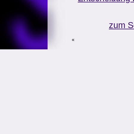
zum S
«