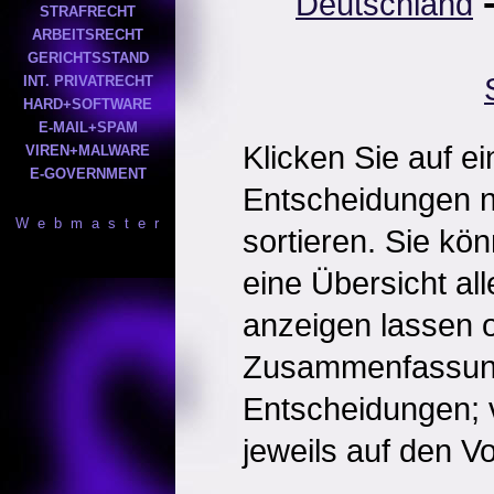
Deutschland
STRAFRECHT
ARBEITSRECHT
GERICHTSSTAND
INT. PRIVATRECHT
HARD+SOFTWARE
E-MAIL+SPAM
Klicken Sie auf e
VIREN+MALWARE
E-GOVERNMENT
Entscheidungen 
W e b m a s t e r
sortieren. Sie kö
eine Übersicht al
anzeigen lassen o
Zusammenfassun
Entscheidungen; 
jeweils auf den Vol