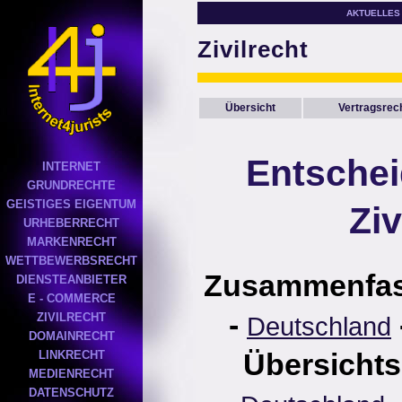
AKTUELLES
Zivilrecht
Übersicht
Vertragsrec
Entsche
INTERNET
GRUNDRECHTE
GEISTIGES EIGENTUM
Ziv
URHEBERRECHT
MARKENRECHT
WETTBEWERBSRECHT
Zusammenfa
DIENSTEANBIETER
E - COMMERCE
-
ZIVILRECHT
Deutschland
DOMAINRECHT
Übersichts
LINKRECHT
MEDIENRECHT
DATENSCHUTZ