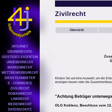
Zivilrecht
Übersicht
INTERNET
GRUNDRECHTE
Zus
GEISTIGES EIGENTUM
Ü
URHEBERRECHT
MARKENRECHT
WETTBEWERBSRECHT
DIENSTEANBIETER
Klicken Sie auf eine Auswahl, um die Ent
anzeigen lassen oder die Zusammenfassun
E - COMMERCE
ZIVILRECHT
DOMAINRECHT
"Achtung Betrüger unterwegs"
LINKRECHT
MEDIENRECHT
OLG Koblenz, Beschluss vom 12.0
DATENSCHUTZ