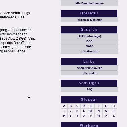
alle Entscheidungen
Service-Vermittlungs-
Literatur
 unterwegs. Das
gesamte Literatur
Gesetze
organg zu überwachen,
esamtzusammenhang
ABGB (Auszüge)
 823 Abs. 2 BGB i.V.m.
ECG
ange des Betroffenen
RATG
rechtfertigenden Maß
ng mit der Sache,
alle Gesetze
Links
Abmahnungswelle
alle Links
Sonstiges
FAQ
»
Glossar
A
B
C
D
E
F
G
H
I
J
K
L
M
N
O
P
R
S
T
U
V
W
X
Z
Werbung