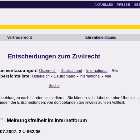
AKTUELLES
PRESSE
GE
Vertragsrecht
Ehrenbeleidigung
Entscheidungen zum Zivilrecht
ammenfassungen:
-
-
-
Österreich
Deutschland
International
Alle
bersichtsliste:
-
-
-
Österreich
Deutschland
International
Alle
Suche
scheidungen nach Ländern zu sortieren. Sie können sich dabei nur eine Übersicht 
gen der Entscheidungen; von dort gelangen Sie jeweils auf den Volltext.
 - Meinungsfreiheit im Internetforum
7.2007, 2 U 862/06