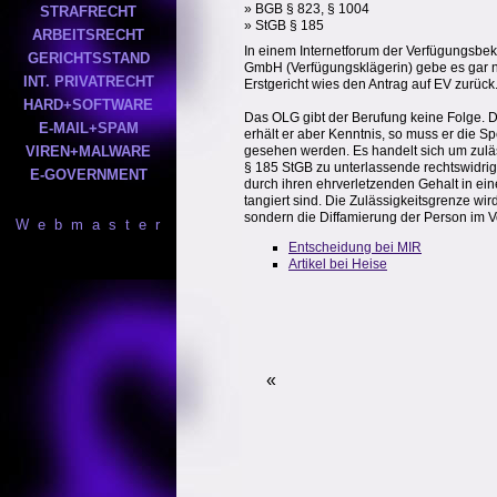
» BGB § 823, § 1004
STRAFRECHT
» StGB § 185
ARBEITSRECHT
In einem Internetforum der Verfügungsbekla
GERICHTSSTAND
GmbH (Verfügungsklägerin) gebe es gar n
INT. PRIVATRECHT
Erstgericht wies den Antrag auf EV zurück
HARD+SOFTWARE
Das OLG gibt der Berufung keine Folge. D
E-MAIL+SPAM
erhält er aber Kenntnis, so muss er di
VIREN+MALWARE
gesehen werden. Es handelt sich um zuläs
§ 185 StGB zu unterlassende rechtswidri
E-GOVERNMENT
durch ihren ehrverletzenden Gehalt in ei
tangiert sind. Die Zulässigkeitsgrenze wi
sondern die Diffamierung der Person im V
W e b m a s t e r
Entscheidung bei MIR
Artikel bei Heise
«