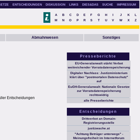
SETZE
ENTSCHEIDUNGEN
DISKUSSION
LINKS
DIES&DAS
SUCHE
IMPRESSUM
A
B
C
D
E
F
G
H
I
J
K
L
M
N
O
P
R
S
T
U
V
W
X
Z
Abmahnwesen
Sonstiges
Presseberichte
EU-Generalanwalt stärkt Verbot
weitreichender Vorratsdatenspeicherung
Digitaler Nachlass: Justizministerium
klärt über "postmortalen Datenschutz"
auf
EuGH-Generalanwalt: Nationale Gesetze
zur Vorratsdatenspeicherung
rechtswidrig
aller Entscheidungen
alle Presseberichte
Entscheidungen
Drittverbot an Domain-
Registrierungsstelle
justizwache.at
"Achtung Betrüger unterwegs" -
Meinungsfreiheit im Internetforum