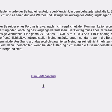
gten wurde der Beitrag eines Autors veröffentlicht, in dem behauptet wird, die L. 
icht und es seien dubiose Werber und Betrüger im Auftrag der Verfügungsklägerin
.
er Betreiber eines Forums ist zwar nach nicht verpflichtet, den Kommunikationsv
e Sperrung oder Löschung des Vorgangs veranlassen. Der Beitrag muss aber im G
sige Werturteile. Eine gemäß § 823 Abs. 1 BGB i.V.m. § 1004 Abs. 1 BGB analog, §
ge Persönlichkeitsverletzung stellen Meinungsäußerungen nur dann, wenn die Bel
nem mit der Ausübung grundgesetzlich garantierter Meinungsfreiheit nicht mehr zu 
rd erst dann überschritten, wenn bei der Äußerung nicht mehr die Auseinandersetzu
ordergrund steht.
zum Seitenanfang
1