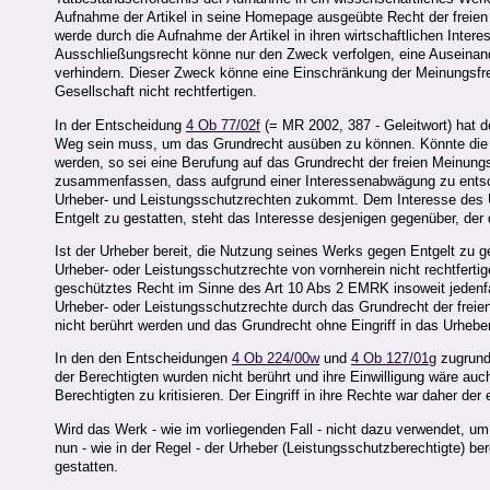
Aufnahme der Artikel in seine Homepage ausgeübte Recht der freien 
werde durch die Aufnahme der Artikel in ihren wirtschaftlichen Intere
Ausschließungsrecht könne nur den Zweck verfolgen, eine Auseinan
verhindern. Dieser Zweck könne eine Einschränkung der Meinungsfre
Gesellschaft nicht rechtfertigen.
In der Entscheidung
4 Ob 77/02f
(= MR 2002, 387 - Geleitwort) hat d
Weg sein muss, um das Grundrecht ausüben zu können. Könnte die E
werden, so sei eine Berufung auf das Grundrecht der freien Meinun
zusammenfassen, dass aufgrund einer Interessenabwägung zu entsch
Urheber- und Leistungsschutzrechten zukommt. Dem Interesse des 
Entgelt zu gestatten, steht das Interesse desjenigen gegenüber, de
Ist der Urheber bereit, die Nutzung seines Werks gegen Entgelt zu g
Urheber- oder Leistungsschutzrechte von vornherein nicht rechtferti
geschütztes Recht im Sinne des Art 10 Abs 2 EMRK insoweit jedenfall
Urheber- oder Leistungsschutzrechte durch das Grundrecht der freie
nicht berührt werden und das Grundrecht ohne Eingriff in das Urheb
In den den Entscheidungen
4 Ob 224/00w
und
4 Ob 127/01g
zugrunde
der Berechtigten wurden nicht berührt und ihre Einwilligung wäre a
Berechtigten zu kritisieren. Der Eingriff in ihre Rechte war daher de
Wird das Werk - wie im vorliegenden Fall - nicht dazu verwendet, um 
nun - wie in der Regel - der Urheber (Leistungsschutzberechtigte) b
gestatten.