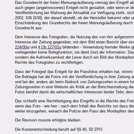
Das Grundrecht der freien Meinungsäußerung vermag den Eingriff abe
auch gegen (angemessenes) Entgelt nicht gestattet, oder wenn er dem 
Veröffentlichung bei Wahrung der Aktualität zur Verfügung steht, ni
2002, 636 [639], der darauf abstellt, ob der Hersteller bekannt oder 
Einschränkung des Grundrechts der freien Meinungsäußerung durch d
Grundrecht aus:
Dem Interesse des Fotografen, die Nutzung des von ihm aufgenomme
Interesse der Zeitung gegenüber, mit dem Bild einen Bericht über ein
224/00w
und
4 Ob 127/01g
bildenden - Verwendung fremder Werke gle
vorliegenden keine Belegfunktion; sie dient (nur) der Information. Das
sondern die Aufmerksamkeit der Leser durch ein Bild des Mordopfers 
Rechte des Fotografen zu rechtfertigen.
Dass der Fotograf das Entgelt für die Passfotos erhalten hat, nimmt 
Die Beklagte hat die Fotos mit der Veröffentlichung in ihrer Zeitung a
und bei der, anders als beim Abdruck von Zeitungsseiten in einem kri
Zeitungsseiten in eine Website als Kritik an der Berichterstattung die
Fotos berührt damit die wirtschaftlichen Interessen beider Teile; dem
Das schließt eine Rechtfertigung des Eingriffs in die Rechte des Fo
wenn das Foto - wie hier - nach dem Inhalt des Berichts nur dazu dien
weiter einzugehen, wonach die Polizei den Pass des Mordopfers den 
Die Revision musste erfolglos bleiben.
Die Kostenentscheidung beruht auf §§ 40, 50 ZPO.