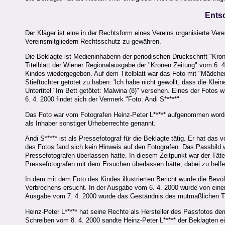
Ents
Der Kläger ist eine in der Rechtsform eines Vereins organisierte Ver
Vereinsmitgliedern Rechtsschutz zu gewähren.
Die Beklagte ist Medieninhaberin der periodischen Druckschrift "Kro
Titelblatt der Wiener Regionalausgabe der "Kronen Zeitung" vom 6. 
Kindes wiedergegeben. Auf dem Titelblatt war das Foto mit "Mädchen
Stieftochter getötet zu haben: 'Ich habe nicht gewollt, dass die Klei
Untertitel "Im Bett getötet: Malwina (8)" versehen. Eines der Fotos
6. 4. 2000 findet sich der Vermerk "Foto: Andi S*****".
Das Foto war vom Fotografen Heinz-Peter L***** aufgenommen worden.
als Inhaber sonstiger Urheberrechte genannt.
Andi S***** ist als Pressefotograf für die Beklagte tätig. Er hat das
des Fotos fand sich kein Hinweis auf den Fotografen. Das Passbild 
Pressefotografen überlassen hatte. In diesem Zeitpunkt war der Täter
Pressefotografen mit dem Ersuchen überlassen hätte, dabei zu helf
In dem mit dem Foto des Kindes illustrierten Bericht wurde die Bev
Verbrechens ersucht. In der Ausgabe vom 6. 4. 2000 wurde von eine
Ausgabe vom 7. 4. 2000 wurde das Geständnis des mutmaßlichen T
Heinz-Peter L***** hat seine Rechte als Hersteller des Passfotos 
Schreiben vom 8. 4. 2000 sandte Heinz-Peter L***** der Beklagten e