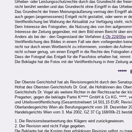
Urheber- oder Leistungsschutzrechte durch das Grundrecht der freie
nicht berührt werden und das Grundrecht ohne Eingriff in das Urheb
Das Grundrecht der freien Meinungsäußerung vermag den Eingriff abe
auch gegen (angemessenes) Entgelt nicht gestattet, oder wenn er dem 
Veröffentlichung bei Wahrung der Aktualität zur Verfügung steht, nich
Dem Interesse des Fotografen, die Nutzung des von ihm aufgenomme
Interesse der Zeitung gegenüber, mit dem Bild einen Bericht über eine
Anders als bei der - den Gegenstand der Verfahren
4 Ob 224/00w
un
Veröffentlichung des Bildes in einem Fall wie dem vorliegenden keine 
nicht nur durch einen Wortbericht zu informieren, sondern die Aufme
nicht schwer genug, um einen Eingriff in die Rechte des Fotografen z
Dass der Fotograf das Entgelt für die Passfotos erhalten hat, nimmt 
Die Beklagte hat die Fotos mit der Veröffentlichung in ihrer Zeitung a
*****
Der Oberste Gerichtshof hat als Revisionsgericht durch den Senats
Hofrat des Obersten Gerichtshofs Dr. Graf, die Hofrätinnen des Obe
Gerichtshofs Dr. Vogel als weitere Richter in der Rechtssache der kl
Pregarten, gegen die beklagte Partei K***** GmbH & Co KG, *****, v
und Urteilsveröffentlichung (Gesamtstreitwert 14.501,15 EUR; Revis
Oberlandesgerichts Wien als Berufungsgericht vom 18. Dezember 200
Handelsgerichts Wien vom 3. Mai 2002, GZ 37 Cg 168/00k-21 bestätig
1. Die Revisionsbeantwortung des Klägers wird zurückgewiesen.
2. Der Revision wird nicht Folge gegeben.
Die Beklagte hat die Kosten ihrer erfolglosen Revision selbst zu trag