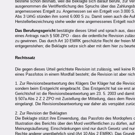
bestehe schon deshalb, weil die Beklagte sich darauf berufe, zur Ver
ausgenommen die Veröffentlichung des Spruchs über das Zahlungsbe
angemessenes Entgelt zu. Angemessen sei ein Entgelt von 3.000 
Abs 3 UrhG stünden ihm somit 6.000 S zu. Damit seien auch die Auf
Herstellerbezeichnung stehe weder eine angemessenes Entgelt noc
Das Berufungsgericht
bestätigte dieses Urteil und sprach aus, da
eines Antrags nach § 508 ZPO - dass die ordentliche Revision zuläs
zu gewinnen. Das durch Art 10 EMRK geschützte Recht der freien 
entgegenstehen; die Beklagte setze sich aber mit dem hier zu beurte
Rechtssatz
Die gegen dieses Urteil gerichtete Revision ist zulässig, weil keine
eines Passfotos in einem Mordfall besteht; die Revision ist aber nich
1. Zur Revisionsbeantwortung des Klägers Der Kläger hat die Revisi
sondern beim Erstgericht eingebracht. Das Erstgericht hat sie erst 
Gerichtshof ist die Revisionsbeantwortung am 23. 5. 2003 und damit
§ 507a Abs 2 Z 2 ZPO mit Zustellung der Mitteilung, dass dem Revis
eingelangt. Die Revisionsbeantwortung war daher als verspätet zur
2. Zur Revision der Beklagten
Die Beklagte stützt ihre Einwendung, das Passfoto des Mordopfers oh
Illustration des Berichts über den Mord veröffentlichen zu dürfen, au
Meinungsäußerung; Einschränkungen sind nur durch Gesetz und nur so
Rechte anderer unentbehrlich sind (Art 10 Abs 2 EMRK). Das Grundre