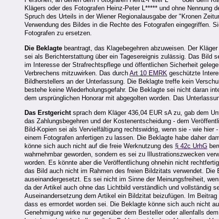
Klägers oder des Fotografen Heinz-Peter L***** und ohne Nennung de
Spruch des Urteils in der Wiener Regionalausgabe der "Kronen Zeitun
Verwendung des Bildes in die Rechte des Fotografen eingegriffen. 
Fotografen zu ersetzen.
Die Beklagte
beantragt, das Klagebegehren abzuweisen. Der Kläger sei
sei als Berichterstattung über ein Tagesereignis zulässig. Das Bild s
im Interesse der Strafrechtspflege und öffentlichen Sicherheit gele
Verbrechens mitzuwirken. Das durch
Art 10 EMRK
geschützte Intere
Bildherstellers an der Unterlassung. Die Beklagte treffe kein Versc
bestehe keine Wiederholungsgefahr. Die Beklagte sei nicht daran int
dem ursprünglichen Honorar mit abgegolten worden. Das Unterlassu
Das Erstgericht
sprach dem Kläger 436,04 EUR sA zu, gab dem Unt
das Zahlungsbegehren und der Kostenentscheidung - dem Veröffentl
Bild-Kopien sei als Vervielfältigung rechtswidrig, wenn sie - wie hi
einem Fotografen anfertigen zu lassen. Die Beklagte habe daher da
könne sich auch nicht auf die freie Werknutzung des
§ 42c UrhG
beru
wahrnehmbar geworden, sondern es sei zu Illustrationszwecken verwe
worden. Es könnte aber die Veröffentlichung ohnehin nicht rechtferti
das Bild auch nicht im Rahmen des freien Bildzitats verwendet. Die 
auseinandergesetzt. Es sei nicht im Sinne der Meinungsfreiheit, wen
da der Artikel auch ohne das Lichtbild verständlich und vollständig se
Auseinandersetzung dem Artikel ein Bildzitat beizufügen. Im Beitr
dass es ermordet worden sei. Die Beklagte könne sich auch nicht au
Genehmigung wirke nur gegenüber dem Besteller oder allenfalls dem