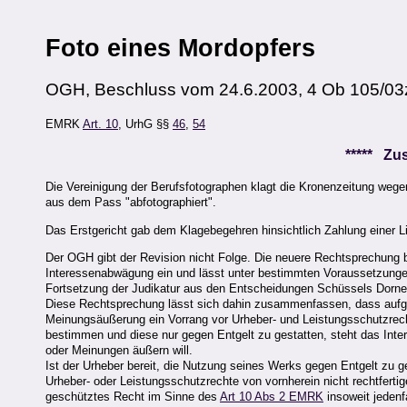
Foto eines Mordopfers
OGH, Beschluss vom 24.6.2003, 4 Ob 105/03
EMRK
Art. 10
, UrhG §§
46
,
54
***** Z
Die Vereinigung der Berufsfotographen klagt die Kronenzeitung wege
aus dem Pass "abfotographiert".
Das Erstgericht gab dem Klagebegehren hinsichtlich Zahlung einer L
Der OGH gibt der Revision nicht Folge. Die neuere Rechtsprechung
Interessenabwägung ein und lässt unter bestimmten Voraussetzungen 
Fortsetzung der Judikatur aus den Entscheidungen Schüssels Dorne
Diese Rechtsprechung lässt sich dahin zusammenfassen, dass aufgr
Meinungsäußerung ein Vorrang vor Urheber- und Leistungsschutzre
bestimmen und diese nur gegen Entgelt zu gestatten, steht das Int
oder Meinungen äußern will.
Ist der Urheber bereit, die Nutzung seines Werks gegen Entgelt zu g
Urheber- oder Leistungsschutzrechte von vornherein nicht rechtferti
geschütztes Recht im Sinne des
Art 10 Abs 2 EMRK
insoweit jedenfa