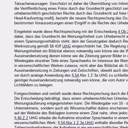
Tatsachenaussagen. Geschützt ist daher die Übermittlung von Info
die Veröffentlichung eines Fotos durch das Grundrecht geschützt sei
urheberrechtlich geschützten Rechte durch das Grundrecht auf frei
Head-Kaufvertrag mwN), bezieht die neuere Rechtsprechung das Grun
bestimmten Voraussetzungen einen Eingriff in die Rechte des Urheb
Eingeleitet wurde diese Rechtsprechung mit der Entscheidung
4 Ob 
dabei, dass das Grundrecht der Meinungsfreiheit zum Urheberrecht
einem Spannungsverhältnis steht, dem der Gesetzgeber dadurch Rech
Werknutzung gemäß §§ 41ff
UrhG
eingeschränkt hat. Die Regelung d
Meinungsfreiheit ein Bildzitat ebenso notwendig sein könne wie die
Auseinandersetzung dienen könne wie die Zitierung ganzer Bilder in
Wiedergabe einzelner Teile eines Sprachwerks im Interesse der Meinu
in wissenschaftlichen Werken zulasse, nicht aber das Bildzitat als Gr
Auseinandersetzung in Zeitungen und Zeitschriften, obwohl auch die
sei durch analoge Anwendung des
§ 54
Abs 1 Z 3a UrhG zu schließen,
geistiger Auseinandersetzung notwendig sein könne, die vom Autor ve
Lichtbildern zu belegen.
Fortgeschrieben und vertieft wurde diese Rechtsprechung durch die
Die Entscheidung bekräftigt, dass einem urheberrechtlichen Unterl
Meinungsäußerung entgegenstehen kann. Die Wiedergabe von 16 - den
Unternehmens, sondern auch als Wissenschaftler dubios erscheinen la
auf der Website des Beklagten komme einem Zitat nahe, ohne jedo
§ 46 Z 2
UrhG erlaube die Aufnahme einzelner Sprachwerke in einem 
wissenschaftliches Werk;
§ 54 Abs 1 Z 3a UrhG
enthalte dieselbe Re
Tatbestandserfordernis der Aufnahme in ein wissenschaftliches Wer