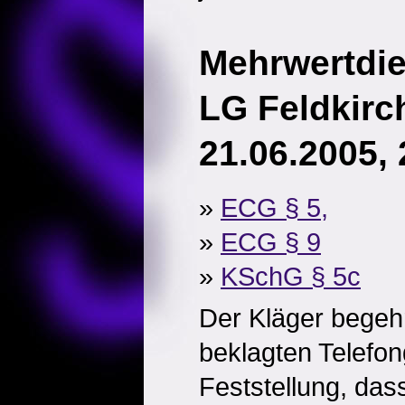
Mehrwertdie
LG Feldkirch
21.06.2005,
»
ECG § 5,
»
ECG § 9
»
KSchG § 5c
Der Kläger begeh
beklagten Telefon
Feststellung, das