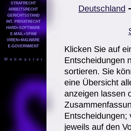
STRAFRECHT
Deutschland
ARBEITSRECHT
GERICHTSSTAND
INT. PRIVATRECHT
HARD+SOFTWARE
E-MAIL+SPAM
VIREN+MALWARE
E-GOVERNMENT
Klicken Sie auf e
Entscheidungen 
W e b m a s t e r
sortieren. Sie kö
eine Übersicht al
anzeigen lassen o
Zusammenfassun
Entscheidungen; 
jeweils auf den Vol