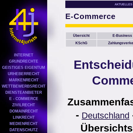
AKTUELLES
E-Commerce
Übersicht
E-Business
KSchG
Zahlungsverke
INTERNET
Entscheid
GRUNDRECHTE
GEISTIGES EIGENTUM
URHEBERRECHT
Comme
MARKENRECHT
WETTBEWERBSRECHT
DIENSTEANBIETER
Zusammenfa
E - COMMERCE
ZIVILRECHT
DOMAINRECHT
-
Deutschland
LINKRECHT
MEDIENRECHT
Übersichts
DATENSCHUTZ