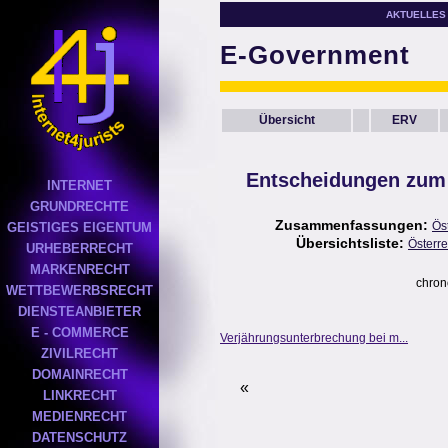
AKTUELLES
E-Government
Übersicht
ERV
Entscheidungen zum
INTERNET
GRUNDRECHTE
Zusammenfassungen:
Ös
GEISTIGES EIGENTUM
Übersichtsliste:
Österre
URHEBERRECHT
MARKENRECHT
chron
WETTBEWERBSRECHT
DIENSTEANBIETER
E - COMMERCE
Verjährungsunterbrechung bei m...
ZIVILRECHT
DOMAINRECHT
«
LINKRECHT
MEDIENRECHT
DATENSCHUTZ