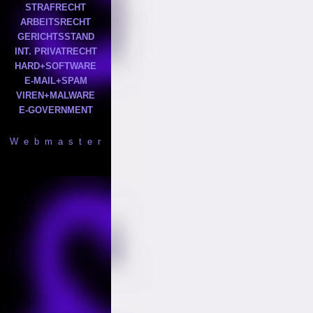
STRAFRECHT
ARBEITSRECHT
GERICHTSSTAND
INT. PRIVATRECHT
HARD+SOFTWARE
E-MAIL+SPAM
VIREN+MALWARE
E-GOVERNMENT
W e b m a s t e r