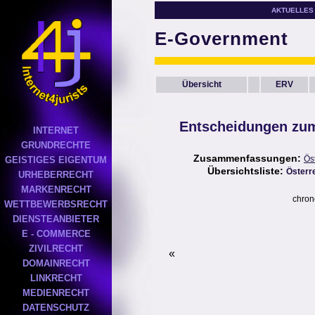
AKTUELLES
E-Government
Übersicht
ERV
Entscheidungen zum
INTERNET
GRUNDRECHTE
Zusammenfassungen:
Ös
GEISTIGES EIGENTUM
Übersichtsliste:
Österr
URHEBERRECHT
MARKENRECHT
chron
WETTBEWERBSRECHT
DIENSTEANBIETER
E - COMMERCE
ZIVILRECHT
«
DOMAINRECHT
LINKRECHT
MEDIENRECHT
DATENSCHUTZ