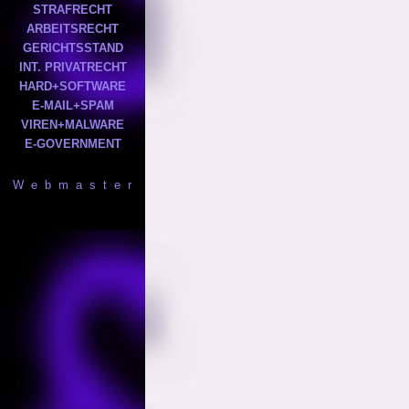
STRAFRECHT
ARBEITSRECHT
GERICHTSSTAND
INT. PRIVATRECHT
HARD+SOFTWARE
E-MAIL+SPAM
VIREN+MALWARE
E-GOVERNMENT
W e b m a s t e r