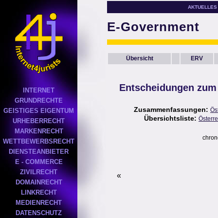
AKTUELLES
E-Government
Übersicht
ERV
Entscheidungen zum 
INTERNET
GRUNDRECHTE
Zusammenfassungen:
Ös
GEISTIGES EIGENTUM
Übersichtsliste:
Österre
URHEBERRECHT
MARKENRECHT
chron
WETTBEWERBSRECHT
DIENSTEANBIETER
E - COMMERCE
ZIVILRECHT
«
DOMAINRECHT
LINKRECHT
MEDIENRECHT
DATENSCHUTZ