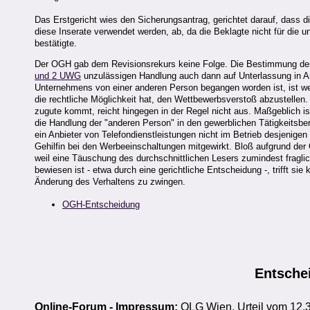
Das Erstgericht wies den Sicherungsantrag, gerichtet darauf, dass d
diese Inserate verwendet werden, ab, da die Beklagte nicht für die
bestätigte.
Der OGH gab dem Revisionsrekurs keine Folge. Die Bestimmung d
und 2 UWG
unzulässigen Handlung auch dann auf Unterlassung in 
Unternehmens von einer anderen Person begangen worden ist, ist wei
die rechtliche Möglichkeit hat, den Wettbewerbsverstoß abzustellen
zugute kommt, reicht hingegen in der Regel nicht aus. Maßgeblich i
die Handlung der "anderen Person" in den gewerblichen Tätigkeitsber
ein Anbieter von Telefondienstleistungen nicht im Betrieb desjenigen t
Gehilfin bei den Werbeeinschaltungen mitgewirkt. Bloß aufgrund der G
weil eine Täuschung des durchschnittlichen Lesers zumindest fraglic
bewiesen ist - etwa durch eine gerichtliche Entscheidung -, trifft si
Änderung des Verhaltens zu zwingen.
OGH-Entscheidung
Entsch
Online-Forum - Impressum:
OLG Wien, Urteil vom 12.3