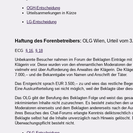
OGH-Entscheidung
Urteilsanmerkungen in Kürze
LG-Entscheidung
Haftung
des Forenbetreibers:
OLG Wien, Urteil vom 3
ECG
§ 16
,
§ 18
Unbekannte Besucher nahmen im Forum der Beklagten Einträge mit po
Klägerin vor. Diese wurden von den ehrenamtlichen Moderatoren der
vielmehr erst über Aufforderung des Anwaltes der Klägerin. Die Klä
7.000,-- und die Bekanntgabe von Namen und Anschrift der Täter.
Das Erstgericht sprach EUR 3.500,-- zu und wies das restliche Beg
Eine Auskunfterteilung sei nicht möglich, weil der Beklagte über dies
Das OLG gibt der Berufung des Beklagten Folge und weist das gesa
inkriminierten Inhalte nicht zuzurechnen. Es besteht zwischen den 
Moderatoren einerseits und dem Beklagten andererseits nach der A
ihres Besuches des Chat-Forums erlangte Kenntnis deliktsrechtlich 
Beklagte selbst hat die Inhalte unverzüglich nach Hinweis gelöscht.
Überwachungspflicht besteht nicht.
OLG-Entscheidung