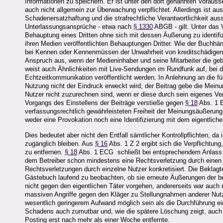
Informationen zu speichern. Er ist unter den dort genannten Vorauss
auch nicht allgemein zur Überwachung verpflichtet. Allerdings ist au
Schadenersatzhaftung und die strafrechtliche Verantwortlichkeit auss
Unterlassungsansprüche - etwa nach
§ 1330
ABGB - gilt. Unter das 
Behauptung eines Dritten ohne sich mit dessen Äußerung zu identifiz
ihren Medien veröffentlichten Behauptungen Dritter. Wie der Buchhänd
bei Kennen oder Kennenmüssen der Unwahrheit von kreditschädige
Anspruch aus, wenn der Medieninhaber und seine Mitarbeiter die geb
weist auch Ähnlichkeiten mit Live-Sendungen im Rundfunk auf, bei d
Echtzeitkommunikation veröffentlicht werden. In Anlehnung an die fü
Nutzung nicht der Eindruck erweckt wird, der Beitrag gebe die Mein
Nutzer nicht zuzurechnen sind, wenn er diese durch sein eigenes Verh
Vorgangs des Einstellens der Beiträge verstieße gegen
§ 18
Abs. 1 E
verfassungsrechtlich gewährleisteten Freiheit der Meinungsäußerun
weder eine Provokation noch eine Identifizierung mit dem eigentlichen
Dies bedeutet aber nicht den Entfall sämtlicher Kontrollpflichten, 
zugänglich bleiben. Aus
§ 16
Abs. 1 Z 2 ergibt sich die Verpflichtung
zu entfernen.
§ 18
Abs. 1 ECG schließt bei entsprechendem Anlass ei
dem Betreiber schon mindestens eine Rechtsverletzung durch einen 
Rechtsverletzungen durch einzelne Nutzer konkretisiert. Die Beklagt
Gästebuch laufend zu beobachten, ob sie erneute Äußerungen der bea
nicht gegen den eigentlichen Täter vorgehen, andererseits war auch 
massiven Angriffe gegen den Kläger zu Stellungnahmen anderer Nutze
wesentlich geringerem Aufwand möglich sein als die Durchführung e
Schadens auch zumutbar und, wie die spätere Löschung zeigt, auch mö
Posting erst nach mehr als einer Woche entfernte.