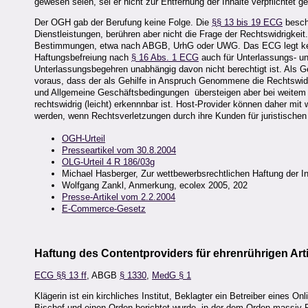
gewesen seien, sei er nicht zur Entfernung der Inhalte verpflichtet 
Der OGH gab der Berufung keine Folge. Die
§§ 13 bis 19 ECG
beschr
Dienstleistungen, berühren aber nicht die Frage der Rechtswidrigkeit
Bestimmungen, etwa nach ABGB, UrhG oder UWG. Das ECG legt keine
Haftungsbefreiung nach
§ 16 Abs. 1 ECG
auch für Unterlassungs- un
Unterlassungsbegehren unabhängig davon nicht berechtigt ist. Als Geh
voraus, dass der als Gehilfe in Anspruch Genommene die Rechtswidr
und Allgemeine Geschäftsbedingungen übersteigen aber bei weitem d
rechtswidrig (leicht) erkennnbar ist. Host-Provider können daher 
werden, wenn Rechtsverletzungen durch ihre Kunden für juristischen
OGH-Urteil
Presseartikel vom 30.8.2004
OLG-Urteil 4 R 186/03g
Michael Hasberger, Zur wettbewerbsrechtlichen Haftung der I
Wolfgang Zankl, Anmerkung, ecolex 2005, 202
Presse-Artikel vom 2.2.2004
E-Commerce-Gesetz
Haftung des Contentproviders für ehrenrührigen Arti
ECG §§ 13 ff
, ABGB
§ 1330
,
MedG § 1
Klägerin ist ein kirchliches Institut, Beklagter ein Betreiber eines
Bischof und einen Orden berichtet wurde, in der dem Orden massiv R