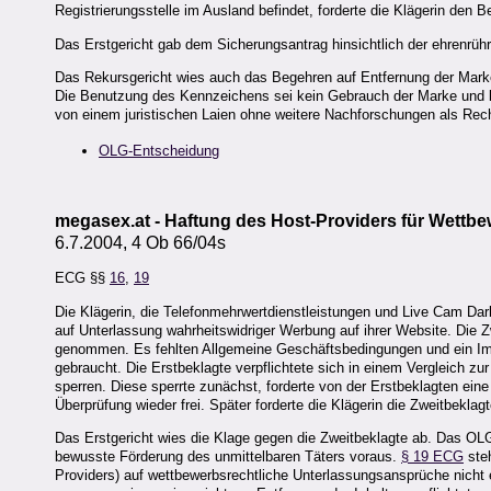
Registrierungsstelle im Ausland befindet, forderte die Klägerin den B
Das Erstgericht gab dem Sicherungsantrag hinsichtlich der ehrenrüh
Das Rekursgericht wies auch das Begehren auf Entfernung der Marke
Die Benutzung des Kennzeichens sei kein Gebrauch der Marke und 
von einem juristischen Laien ohne weitere Nachforschungen als Rec
OLG-Entscheidung
megasex.at - Haftung des Host-Providers für Wettb
6.7.2004, 4 Ob 66/04s
ECG §§
16
,
19
Die Klägerin, die Telefonmehrwertdienstleistungen und Live Cam Darb
auf Unterlassung wahrheitswidriger Werbung auf ihrer Website. Die Zw
genommen. Es fehlten Allgemeine Geschäftsbedingungen und ein Imp
gebraucht. Die Erstbeklagte verpflichtete sich in einem Vergleich zur
sperren. Diese sperrte zunächst, forderte von der Erstbeklagten ei
Überprüfung wieder frei. Später forderte die Klägerin die Zweitbeklag
Das Erstgericht wies die Klage gegen die Zweitbeklagte ab. Das OLG
bewusste Förderung des unmittelbaren Täters voraus.
§ 19 ECG
ste
Providers) auf wettbewerbsrechtliche Unterlassungsansprüche nicht e