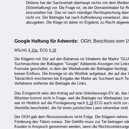
Drittens hat der Sachverhalt überhaupt nichts mit dem Medieng
(Störerhaftung) vor. Die Frage ist, ob der Domaininhaber für 
einzustehen hat. Das ist nach ständiger Rechtsprechung dann d
nicht vor. Der Beklagte hat nach Aufforderung veranlasst, das
abzugeben. Die Klage ist daher im Ergebnis zu Recht abgewi
Google Haftung für Adwords:
OGH, Beschluss vom 19
MSchG
§ 10a
, ECG
§ 18
Die Klägerin mit Sitz auf den Bahamas ist Inhaberin der Marke "
Suchmaschine der Beklagten "Google" Addwords-Anzeigen mit Links z
Formular geschaltet, in dem der Werbekunde der Beklagten festlegt,
keinen Einfluss. Die Anzeige ist als Wortlink aufgebaut, der auf d
Tatsächlich erschienen bei Eingabe der Marke als Suchwort auch Tex
Verfahrens entfernte die Beklagte die Links.
Das Erstgericht wies den Antrag auf eine Unterlassungs-EV ab, das 
Mitstörer kommt nicht in Frage, weil die Beklagte nur Werbeplatz zur
war im Hinblick auf die Privilegierung nach
§ 18
ECG auch nicht zur ak
Verstöße beschränkt, die für einen juristischen Laien erkennbar sind
Der OGH gab dem Revisionsrekurs nicht Folge. Die Klägerin nehme d
Förderung des Täters voraus. Der Gehilfe muss zur Tat beitragen ode
Kunden in Anspruch genommen werden, wenn die Rechtsverletzungen 