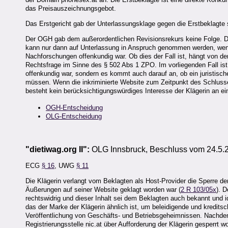
das Preisauszeichnungsgebot.
Das Erstgericht gab der Unterlassungsklage gegen die Erstbeklagte s
Der OGH gab dem außerordentlichen Revisionsrekurs keine Folge. De
kann nur dann auf Unterlassung in Anspruch genommen werden, wenn 
Nachforschungen offenkundig war. Ob dies der Fall ist, hängt von de
Rechtsfrage im Sinne des § 502 Abs 1 ZPO. Im vorliegenden Fall i
offenkundig war, sondern es kommt auch darauf an, ob ein juristisc
müssen. Wenn die inkriminierte Website zum Zeitpunkt des Schlusses 
besteht kein berücksichtigungswürdiges Interesse der Klägerin an ein
OGH-Entscheidung
OLG-Entscheidung
"dietiwag.org II":
OLG Innsbruck, Beschluss vom 24.5.2
ECG
§ 16
, UWG
§ 11
Die Klägerin verlangt vom Beklagten als Host-Provider die Sperre d
Äußerungen auf seiner Website geklagt worden war (
2 R 103/05x
). 
rechtswidrig und dieser Inhalt sei dem Beklagten auch bekannt und i
das der Marke der Klägerin ähnlich ist, um beleidigende und kredit
Veröffentlichung von Geschäfts- und Betriebsgeheimnissen. Nachdem 
Registrierungsstelle nic.at über Aufforderung der Klägerin gesperrt 