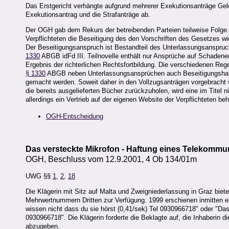
Das Erstgericht verhängte aufgrund mehrerer Exekutionsanträge Gel
Exekutionsantrag und die Strafanträge ab.
Der OGH gab dem Rekurs der betreibenden Parteien teilweise Folg
Verpflichteten die Beseitigung des den Vorschriften des Gesetzes wi
Der Beseitigungsanspruch ist Bestandteil des Unterlassungsanspr
1330
ABGB idFd III. Teilnovelle enthält nur Ansprüche auf Schadene
Ergebnis der richterlichen Rechtsfortbildung. Die verschiedenen 
§ 1330
ABGB neben Unterlassungsansprüchen auch Beseitigungshand
gemacht werden. Soweit daher in den Vollzugsanträgen vorgebracht 
die bereits ausgelieferten Bücher zurückzuholen, wird eine im Titel 
allerdings ein Vertrieb auf der eigenen Website der Verpflichteten beh
OGH-Entscheidung
Das versteckte Mikrofon - Haftung eines Telekomm
OGH, Beschluss vom 12.9.2001, 4 Ob 134/01m
UWG §§
1
,
2
,
18
Die Klägerin mit Sitz auf Malta und Zweigniederlassung in Graz biet
Mehrwertnummern Dritten zur Verfügung. 1999 erschienen inmitte
wissen nicht dass du sie hörst (0,41/sek) Tel 0930966718" oder "Das 
0930966718". Die Klägerin forderte die Beklagte auf, die Inhaberi
abzugeben.