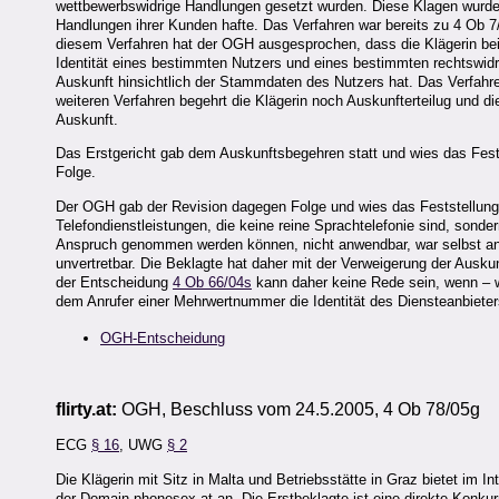
wettbewerbswidrige Handlungen gesetzt wurden. Diese Klagen wurde
Handlungen ihrer Kunden hafte. Das Verfahren war bereits zu 4 Ob 7/
diesem Verfahren hat der OGH ausgesprochen, dass die Klägerin bei 
Identität eines bestimmten Nutzers und eines bestimmten rechtswi
Auskunft hinsichtlich der Stammdaten des Nutzers hat. Das Verfahr
weiteren Verfahren begehrt die Klägerin noch Auskunfterteilug und d
Auskunft.
Das Erstgericht gab dem Auskunftsbegehren statt und wies das Fes
Folge.
Der OGH gab der Revision dagegen Folge und wies das Feststellungs
Telefondienstleistungen, die keine reine Sprachtelefonie sind, son
Anspruch genommen werden können, nicht anwendbar, war selbst an
unvertretbar. Die Beklagte hat daher mit der Verweigerung der Auskun
der Entscheidung
4 Ob 66/04s
kann daher keine Rede sein, wenn – w
dem Anrufer einer Mehrwertnummer die Identität des Diensteanbieters
OGH-Entscheidung
flirty.at:
OGH, Beschluss vom 24.5.2005, 4 Ob 78/05g
ECG
§ 16
, UWG
§ 2
Die Klägerin mit Sitz in Malta und Betriebsstätte in Graz bietet im 
der Domain phonesex.at an. Die Erstbeklagte ist eine direkte Konkurr