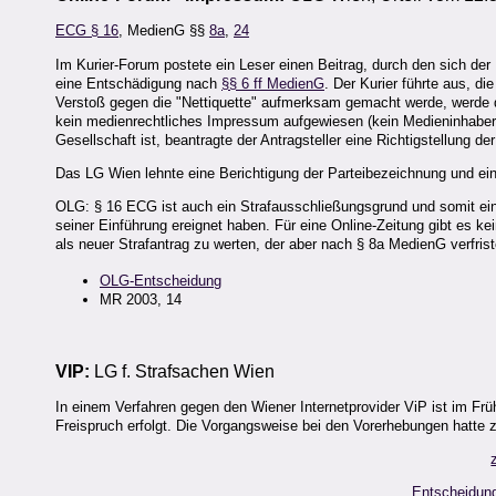
ECG § 16
, MedienG §§
8a
,
24
Im Kurier-Forum postete ein Leser einen Beitrag, durch den sich der 
eine Entschädigung nach
§§ 6 ff MedienG
. Der Kurier führte aus, di
Verstoß gegen die "Nettiquette" aufmerksam gemacht werde, werde der
kein medienrechtliches Impressum aufgewiesen (kein Medieninhaber).
Gesellschaft ist, beantragte der Antragsteller eine Richtigstellung d
Das LG Wien lehnte eine Berichtigung der Parteibezeichnung und ei
OLG: § 16 ECG ist auch ein Strafausschließungsgrund und somit eine
seiner Einführung ereignet haben. Für eine Online-Zeitung gibt es k
als neuer Strafantrag zu werten, der aber nach § 8a MedienG verfriste
OLG-Entscheidung
MR 2003, 14
VIP:
LG f. Strafsachen Wien
In einem Verfahren gegen den Wiener Internetprovider ViP ist im Fr
Freispruch erfolgt. Die Vorgangsweise bei den Vorerhebungen hatte zu
Entscheidung