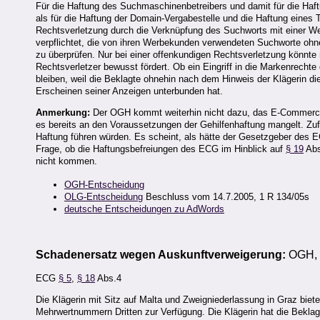
Für die Haftung des Suchmaschinenbetreibers und damit für die Haf
als für die Haftung der Domain-Vergabestelle und die Haftung eines 
Rechtsverletzung durch die Verknüpfung des Suchworts mit einer Werb
verpflichtet, die von ihren Werbekunden verwendeten Suchworte ohn
zu überprüfen. Nur bei einer offenkundigen Rechtsverletzung könn
Rechtsverletzer bewusst fördert. Ob ein Eingriff in die Markenrecht
bleiben, weil die Beklagte ohnehin nach dem Hinweis der Klägerin
Erscheinen seiner Anzeigen unterbunden hat.
Anmerkung:
Der OGH kommt weiterhin nicht dazu, das E-Commerce
es bereits an den Voraussetzungen der Gehilfenhaftung mangelt. Zufä
Haftung führen würden. Es scheint, als hätte der Gesetzgeber des E
Frage, ob die Haftungsbefreiungen des ECG im Hinblick auf
§ 19
Abs
nicht kommen.
OGH-Entscheidung
OLG-Entscheidung
Beschluss vom 14.7.2005, 1 R 134/05s
deutsche Entscheidungen zu AdWords
Schadenersatz wegen Auskunftverweigerung:
OGH, 
ECG
§ 5
,
§ 18
Abs.4
Die Klägerin mit Sitz auf Malta und Zweigniederlassung in Graz biet
Mehrwertnummern Dritten zur Verfügung. Die Klägerin hat die Beklag