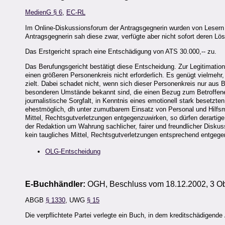
MedienG § 6
,
EC-RL
Im Online-Diskussionsforum der Antragsgegnerin wurden von Lesern 
Antragsgegnerin sah diese zwar, verfügte aber nicht sofort deren 
Das Erstgericht sprach eine Entschädigung von ATS 30.000,-- zu.
Das Berufungsgericht bestätigt diese Entscheidung. Zur Legitimatio
einen größeren Personenkreis nicht erforderlich. Es genügt vielmehr
zielt. Dabei schadet nicht, wenn sich dieser Personenkreis nur aus
besonderen Umstände bekannt sind, die einen Bezug zum Betroffenen
journalistische Sorgfalt, in Kenntnis eines emotionell stark besetz
ehestmöglich, dh unter zumutbarem Einsatz von Personal und Hilfsmi
Mittel, Rechtsgutverletzungen entgegenzuwirken, so dürfen derarti
der Redaktion um Wahrung sachlicher, fairer und freundlicher Diskus
kein taugliches Mittel, Rechtsgutverletzungen entsprechend entgege
OLG-Entscheidung
E-Buchhändler:
OGH, Beschluss vom 18.12.2002, 3 Ob
ABGB
§ 1330
, UWG
§ 15
Die verpflichtete Partei verlegte ein Buch, in dem kreditschädigend