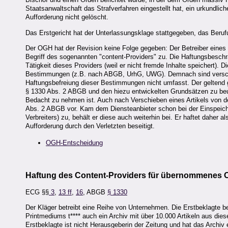
Staatsanwaltschaft das Strafverfahren eingestellt hat, ein urkundlich
Aufforderung nicht gelöscht.
Das Erstgericht hat der Unterlassungsklage stattgegeben, das Berufu
Der OGH hat der Revision keine Folge gegeben: Der Betreiber eines Onl
Begriff des sogenannten "content-Providers" zu. Die Haftungsbesc
Tätigkeit dieses Providers (weil er nicht fremde Inhalte speichert). 
Bestimmungen (z.B. nach ABGB, UrhG, UWG). Demnach sind verschu
Haftungsbefreiung dieser Bestimmungen nicht umfasst. Der geltend
§ 1330 Abs. 2 ABGB und den hiezu entwickelten Grundsätzen zu beu
Bedacht zu nehmen ist. Auch nach Verschieben eines Artikels von der
Abs. 2 ABGB vor. Kam dem Diensteanbieter schon bei der Einspeicher
Verbreiters) zu, behält er diese auch weiterhin bei. Er haftet daher a
Aufforderung durch den Verletzten beseitigt.
OGH-Entscheidung
Haftung des Content-Providers für übernommenes O
ECG §§
3
,
13 ff
,
16
, ABGB
§ 1330
Der Kläger betreibt eine Reihe von Unternehmen. Die Erstbeklagte be
Printmediums t**** auch ein Archiv mit über 10.000 Artikeln aus dies
Erstbeklagte ist nicht Herausgeberin der Zeitung und hat das Archi