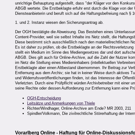
unrichtige Behauptung aufgestellt, dass "der Kläger vor den Konkursr
ABGB wertete. Die Erstbeklagte erfuhr erst durch die Klage von der U
Diensteanbieterin und beruft sich auf die Haftungsbefreiung nach § 
1. und 2. Instanz wiesen den Sicherungsantrag ab.
Der OGH bestätigte die Abweisung. Das Bestehen eines Unterlassun
Content-Provider, weil sie selbst Inhalte ins Netz stellt, die Haftu
Diese bestimmt sich ausschließlich nach den materiellrechtlichen
Es ist daher zu prüfen, ob die Erstbeklagte an der Rechtsverletzung 
stellt ein Medium im Sinne des Mediengesetzes dar und dort aufsch
ABGB. Dies gilt auch für Online-Archive, auf die Zahl der Nutzer k
im Netz die Stellung eines Medieninhabers (intellektuellen Verbreiter
Erstbeklagte aber einen Altbestand übernommen. Ihr Beitrag zur Verbre
Entfernung aus dem Archiv; sie hat in keiner Weise durch aktives T
und Widerrufsveröffentlichungen finden, ist das Interesse der Öffentl
Verletzten. Durch eine Prüfpflicht würden Archivbetreiber mit einer 
seine Rechte oder dessen Aufforderung zur Entfernung kann eine Prüf
OGH-Entscheidung
Leitsätze und Anmerkungen von Thiele
Richter/Windhager, Online-Archive am Ende? MR 2003, 211
Spindler/Volkmann, Die zivilrechtliche Störerhaftung der Inter
Vorarlberg Online - Haftung für Online-Diskussionsf