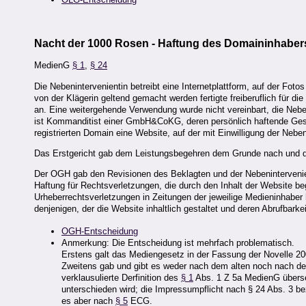
Nacht der 1000 Rosen - Haftung des Domaininhaber
MedienG
§ 1
,
§ 24
Die Nebenintervenientin betreibt eine Internetplattform, auf der Foto
von der Klägerin geltend gemacht werden fertigte freiberuflich für d
an. Eine weitergehende Verwendung wurde nicht vereinbart, die Neb
ist Kommanditist einer GmbH&CoKG, deren persönlich haftende Gesell
registrierten Domain eine Website, auf der mit Einwilligung der Neben
Das Erstgericht gab dem Leistungsbegehren dem Grunde nach und de
Der OGH gab den Revisionen des Beklagten und der Nebenintervenient
Haftung für Rechtsverletzungen, die durch den Inhalt der Website 
Urheberrechtsverletzungen in Zeitungen der jeweilige Medieninhaber h
denjenigen, der die Website inhaltlich gestaltet und deren Abrufbarke
OGH-Entscheidung
Anmerkung: Die Entscheidung ist mehrfach problematisch.
Erstens galt das Mediengesetz in der Fassung der Novelle 20
Zweitens gab und gibt es weder nach dem alten noch nach d
verklausulierte Derfinition des
§ 1
Abs. 1 Z 5a MedienG überse
unterschieden wird; die Impressumpflicht nach § 24 Abs. 3 bez
es aber nach
§ 5
ECG.