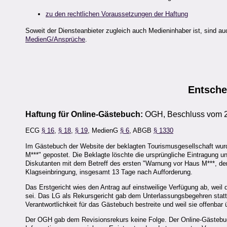
zu den rechtlichen Voraussetzungen der Haftung
Soweit der Diensteanbieter zugleich auch Medieninhaber ist, sind 
MedienG/Ansprüche
.
Entsch
Haftung für Online-Gästebuch:
OGH, Beschluss vom 2
ECG
§ 16
,
§ 18
,
§ 19
, MedienG
§ 6
, ABGB
§ 1330
Im Gästebuch der Website der beklagten Tourismusgesellschaft wu
M***" gepostet. Die Beklagte löschte die ursprüngliche Eintragung 
Diskutanten mit dem Betreff des ersten "Warnung vor Haus M***, der
Klagseinbringung, insgesamt 13 Tage nach Aufforderung.
Das Erstgericht wies den Antrag auf einstweilige Verfügung ab, weil
sei. Das LG als Rekursgericht gab dem Unterlassungsbegehren statt. 
Verantwortlichkeit für das Gästebuch bestreite und weil sie offenbar 
Der OGH gab dem Revisionsrekurs keine Folge. Der Online-Gästebuc