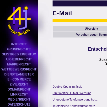
E-Mail
Übersicht
Vorgehen gegen Spam
INTERNET
Entsche
GRUNDRECHTE
GEISTIGES EIGENTUM
URHEBERRECHT
Zus
Ü
MARKENRECHT
WETTBEWERBSRECHT
DIENSTEANBIETER
E - COMMERCE
ZIVILRECHT
Double-Opt-In zulässig
DOMAINRECHT
Streitwert bei E-Mail-Werbung
LINKRECHT
MEDIENRECHT
Ungebetene Telefonwerbung trot...
DATENSCHUTZ
Telefonische Kontaktaufnahme z...