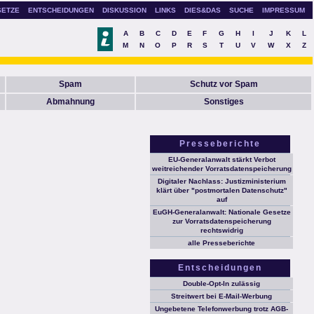
SETZE
ENTSCHEIDUNGEN
DISKUSSION
LINKS
DIES&DAS
SUCHE
IMPRESSUM
A
B
C
D
E
F
G
H
I
J
K
L
M
N
O
P
R
S
T
U
V
W
X
Z
Spam
Schutz vor Spam
Abmahnung
Sonstiges
Presseberichte
EU-Generalanwalt stärkt Verbot
weitreichender Vorratsdatenspeicherung
Digitaler Nachlass: Justizministerium
klärt über "postmortalen Datenschutz"
auf
EuGH-Generalanwalt: Nationale Gesetze
zur Vorratsdatenspeicherung
rechtswidrig
alle Presseberichte
Entscheidungen
Double-Opt-In zulässig
Streitwert bei E-Mail-Werbung
Ungebetene Telefonwerbung trotz AGB-