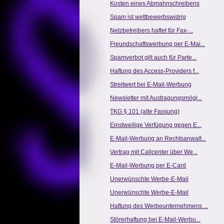
Kosten eines Abmahnschreibens
Spam ist wettbewerbswidrig
Netzbetreibers haftet für Fax-...
Freundschaftswerbung per E-Mai...
Spamverbot gilt auch für Parte...
Haftung des Access-Providers f...
Streitwert bei E-Mail-Werbung
Newsletter mit Austragungsmögl...
TKG § 101 (alte Fassung)
Einstweilige Verfügung gegen E...
E-Mail-Werbung an Rechtsanwalt...
Vertrag mit Callcenter über We...
E-Mail-Werbung per E-Card
Unerwünschte Werbe-E-Mail
Unerwünschte Werbe-E-Mail
Haftung des Werbeunternehmens ...
Störerhaftung bei E-Mail-Werbu...