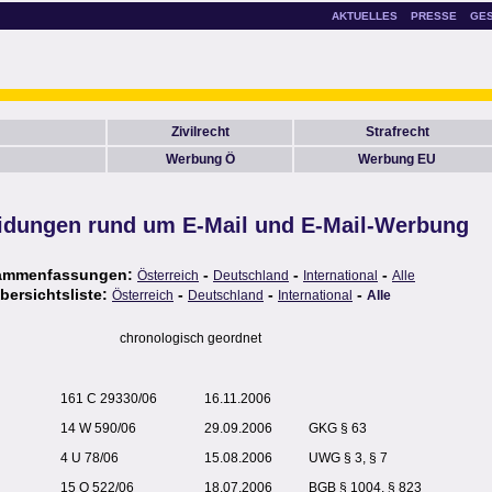
AKTUELLES
PRESSE
GE
Zivilrecht
Strafrecht
Werbung Ö
Werbung EU
idungen rund um E-Mail und E-Mail-Werbung
ammenfassungen:
-
-
-
Österreich
Deutschland
International
Alle
bersichtsliste:
-
-
-
Österreich
Deutschland
International
Alle
chronologisch geordnet
161 C 29330/06
16.11.2006
14 W 590/06
29.09.2006
GKG § 63
4 U 78/06
15.08.2006
UWG § 3, § 7
15 O 522/06
18.07.2006
BGB § 1004, § 823