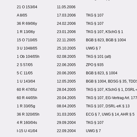
21 O 153/04
11.05.2006
A 8/05
17.03.2006
TKG § 107
36 R 69/06y
24.02.2006
TKG § 107
1 R 13/06y
23.01.2006
TKG § 107, KSchG § 1
15 O 710/05
22.11.2005
BGB § 823, BGB § 1004
3 U 1048/05
25.10.2005
UWG § 7
1 Ob 104/05h
02.08.2005
TKG § 101 (alt)
2 S 57/05
22.06.2005
ZPO § 935
5 C 11/05
20.06.2005
BGB § 823, § 1004
1 U 143/04
12.05.2005
BGB § 1004, BDSG § 35, TDD
60 R 47/05z
28.04.2005
TKG § 107, KSchG § 1, DSRL-
60 R 44/05h
20.04.2005
TKG § 107, EG-Vertrag Art. 17
1 R 33/05g
08.04.2005
TKG § 107, DSRL-eK § 13
36 R 320/05h
31.03.2005
ECG § 7, UWG § 14, AHR § 5
4 R 160/04s
29.09.2004
TKG § 107
I-15 U 41/04
22.09.2004
UWG § 7