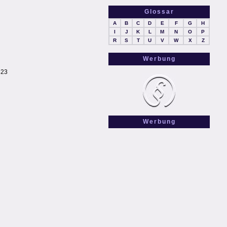
Glossar
A
B
C
D
E
F
G
H
I
J
K
L
M
N
O
P
R
S
T
U
V
W
X
Z
Werbung
823
Werbung