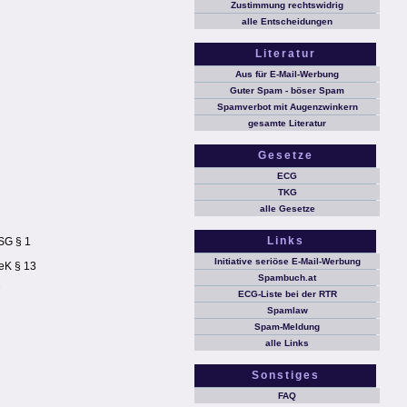
Zustimmung rechtswidrig
alle Entscheidungen
Literatur
Aus für E-Mail-Werbung
Guter Spam - böser Spam
Spamverbot mit Augenzwinkern
gesamte Literatur
Gesetze
ECG
TKG
alle Gesetze
Links
SG § 1
Initiative seriöse E-Mail-Werbung
eK § 13
Spambuch.at
7
ECG-Liste bei der RTR
Spamlaw
Spam-Meldung
alle Links
Sonstiges
FAQ