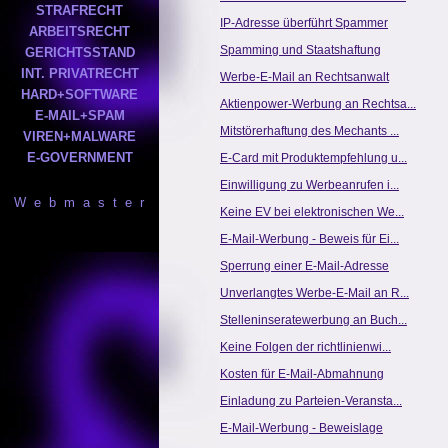
STRAFRECHT
IP-Adresse überführt Spammer
ARBEITSRECHT
Spamming und Staatshaftung
GERICHTSSTAND
INT. PRIVATRECHT
Werbe-E-Mail an Rechtsanwalt
HARD+SOFTWARE
Aktienpower-Werbung an Rechtsa...
E-MAIL+SPAM
Mitstörerhaftung des Mechants ...
VIREN+MALWARE
E-GOVERNMENT
E-Card mit Produktempfehlung u...
Einwilligung zu Werbeanrufen i...
W e b m a s t e r
Keine EV bei elektronischen We...
E-Mail-Werbung - Beweis für Ei...
Sperrung einer E-Mail-Adresse
Unverlangtes Werbe-E-Mail an R...
Stelleninseratewerbung an Buch...
Keine Folgen der richtlinienwi...
Kosten für E-Mail-Abmahnung
Einladung zu Parteien-Veransta...
E-Mail-Werbung - Beweislage