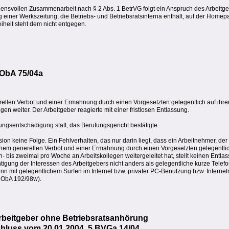
uensvollen Zusammenarbeit nach § 2 Abs. 1 BetrVG folgt ein Anspruch des Arbeitg
ng einer Werkszeitung, die Betriebs- und Betriebsratsinterna enthält, auf der Homep
iheit steht dem nicht entgegen.
 ObA 75/04a
rellen Verbot und einer Ermahnung durch einen Vorgesetzten gelegentlich auf ihre
en weiter. Der Arbeitgeber reagierte mit einer fristlosen Entlassung.
ngsentschädigung statt, das Berufungsgericht bestätigte.
n keine Folge. Ein Fehlverhalten, das nur darin liegt, dass ein Arbeitnehmer, de
inem generellen Verbot und einer Ermahnung durch einen Vorgesetzten gelegentli
- bis zweimal pro Woche an Arbeitskollegen weitergeleitet hat, stellt keinen Entla
tigung der Interessen des Arbeitgebers nicht anders als gelegentliche kurze Telefo
ann mit gelegentlichem Surfen im Internet bzw. privater PC-Benutzung bzw. Intern
9 ObA 192/98w).
beitgeber ohne Betriebsratsanhörung
chluss vom 20.01.2004, 5 BVGa 14/04