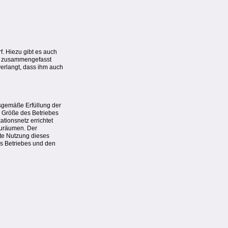
f. Hiezu gibt es auch
ten zusammengefasst
verlangt, dass ihm auch
gsgemäße Erfüllung der
r Größe des Betriebes
tionsnetz errichtet
nzuräumen. Der
kte Nutzung dieses
es Betriebes und den