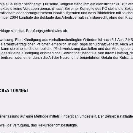
 als Bauleiter beschäftigt. Für seine Tätigkeit stand ihm ein dienstlicher PC zur Ve
Beklagte keine Vorgaben gemacht hatte. Bei einer Kontrolle des PC stellte die Bekl
erotischem oder pornografischem Inhalt aufgerufen und dass Bilddateien mit solche
ber 2004 kündigte die Beklagte das Arbeitsverhältnis fristgerecht, ohne den Klä
klage statt, das Berufungsgericht wies ab.
bweisung. Eine Kündigung aus verhaltensbedingten Gründen ist nach § 1 Abs. 2 K
e arbeitsvertraglichen Pflichten erheblich, in der Regel schuldhaft verletzt. Auch 
st, kann sie eine solche erhebliche Pflichtverletzung darstellen und den Arbeitgebe
das für eine Kündigung erforderliche Gewicht hat, hängt ua. von ihrem Umfang, d
eitszeit oder einer durch die Art der Nutzung herbeigeführten Gefahr der Rufsch
 ObA 109/06d
terfassung auf eine Methode mittels Fingerscan umgestellt. Der Betriebsrat klagte
tweilige Verfügung, das Rekursgericht bestätigte.