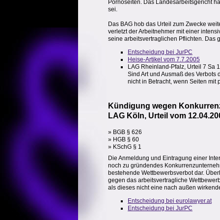
Pornoseiten. Das Landesarbeitsgericht ha
sei.
Das BAG hob das Urteil zum Zwecke weiter
verletzt der Arbeitnehmer mit einer inten
seine arbeitsvertraglichen Pflichten. Das
Entscheidung bei JurPC
Heise-Artikel vom 7.7.2005
LAG Rheinland-Pfalz, Urteil 7 Sa 
Sind Art und Ausmaß des Verbots d
nicht in Betracht, wenn Seiten mi
Kündigung wegen Konkurren
LAG Köln, Urteil vom 12.04.20
» BGB § 626
» HGB § 60
» KSchG § 1
Die Anmeldung und Eintragung einer Intern
noch zu gründendes Konkurrenzunternehmen
bestehende Wettbewerbsverbot dar. Überlä
gegen das arbeitsvertragliche Wettbewer
als dieses nicht eine nach außen wirkend
Entscheidung bei eurolawyer.at
Entscheidung bei JurPC