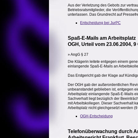
Aus der Verletzung des Gebots zur vertra
Betriebsratsmitglieder, die Veröffentlichu
unterlassen. Das Grundrecht auf Pressefre
Entscheidung bei JurPC
Spaß-E-Mails am Arbeitsplatz
OGH, Urteil vom 23.06.2004, 9
» AngG § 27
Die Klägerin leitete entgegen einem gene
einlangende Spaß-E-Mails an Arbeitskolleg
Das Erstgericht gab der Klage auf Kündigu
Der OGH gab der außerordentlichen Revisio
unbeanstandet geblieben ist, entgegen e
Arbeitsplatz einlangende Spaß-E-Mails ein
Sachverhalt liegt bezüglich der Beeinträch
mit Arbeitskollegen. Dieser Sachverhalt k
Arbeitsplatz nicht gleichgesetzt werden (
OGH-Entscheidung
Telefonüberwachung durch Ar
Arbeitsgericht Frankfurt, Bes