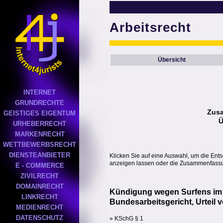
Arbeitsrecht
Übersicht
INTERNET
GRUNDRECHTE
Zus
GEISTIGES EIGENTUM
Ü
URHEBERRECHT
MARKENRECHT
WETTBEWERBSRECHT
DIENSTEANBIETER
Klicken Sie auf eine Auswahl, um die Ent
anzeigen lassen oder die Zusammenfassun
E - COMMERCE
ZIVILRECHT
DOMAINRECHT
Kündigung wegen Surfens im 
LINKRECHT
Bundesarbeitsgericht, Urteil 
MEDIENRECHT
DATENSCHUTZ
» KSchG § 1