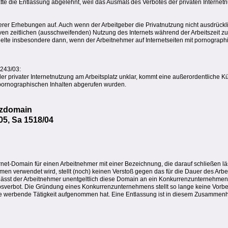
tte die Entlassung abgelehnt, weil das Ausmaß des Verbotes der privaten Interne
er Erhebungen auf. Auch wenn der Arbeitgeber die Privatnutzung nicht ausdrückli
siven zeitlichen (ausschweifenden) Nutzung des Internets während der Arbeitszeit 
 gelte insbesondere dann, wenn der Arbeitnehmer auf Internetseiten mit pornographi
1243/03:
er privater Internetnutzung am Arbeitsplatz unklar, kommt eine außerordentliche
t pornographischen Inhalten abgerufen wurden.
zdomain
05, Sa 1518/04
et-Domain für einen Arbeitnehmer mit einer Bezeichnung, die darauf schließen läss
 verwendet wird, stellt (noch) keinen Verstoß gegen das für die Dauer des Arbei
sst der Arbeitnehmer unentgeltlich diese Domain an ein Konkurrenzunternehmen, 
bsverbot. Die Gründung eines Konkurrenzunternehmens stellt so lange keine Vorbe
e werbende Tätigkeit aufgenommen hat. Eine Entlassung ist in diesem Zusammenha