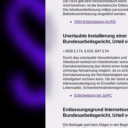
Der OGH gibt dem Revisionsrekurs keine
nicht berühren, ist die biometrische Erfas
Die Arbeitszeiterfassung mittels persone
Betriebsvereinbarung eingeführt werden.
OGH-Entscheidung im RIS
Unerlaubte Installierung ein
Bundesarbeitsgericht, Urteil 
» BGB § 174, § 626, BAT § 54
Durch das unerlaubte Herunterladen und I
Arbeitszeit verletzt ein Arbeitnehmer sei
Dienstvereinbarung das Verbot einer Insta
vorherige Abmahnung möglich, da es sich
Dienstanweisung die Rechtswidrigkeit sei
Arbeitgeber rechnen kann. Ob der damit 
Interessenabwägung im Einzelfall vorbehal
Lebensalter, Schwerbehinderteneigenschaft
Entscheidung bei JurPC
Entlassungsgrund Internetsu
Bundesarbeitsgericht, Urteil 
Die Beklagte warf dem Kläger in der Beg