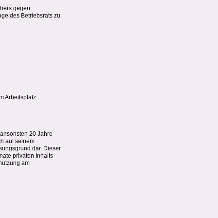
ebers gegen
age des Betriebsrats zu
m Arbeitsplatz
r ansonsten 20 Jahre
ch auf seinem
ssungsgrund dar. Dieser
nate privaten Inhalts
etnutzung am