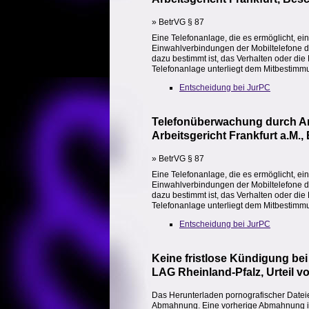
» BetrVG § 87
Eine Telefonanlage, die es ermöglicht, ei
Einwahlverbindungen der Mobiltelefone der 
dazu bestimmt ist, das Verhalten oder di
Telefonanlage unterliegt dem Mitbestimmu
Entscheidung bei JurPC
Telefonüberwachung durch Ar
Arbeitsgericht Frankfurt a.M.
» BetrVG § 87
Eine Telefonanlage, die es ermöglicht, ei
Einwahlverbindungen der Mobiltelefone der 
dazu bestimmt ist, das Verhalten oder di
Telefonanlage unterliegt dem Mitbestimmu
Entscheidung bei JurPC
Keine fristlose Kündigung be
LAG Rheinland-Pfalz, Urteil v
Das Herunterladen pornografischer Dateie
Abmahnung. Eine vorherige Abmahnung ist