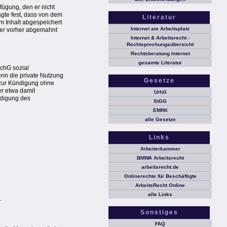
rfügung, den er nicht
agte fest, dass von dem
Literatur
m Inhalt abgespeichert
Internet am Arbeitsplatz
ger vorher abgemahnt
Internet & Arbeitsrecht -
Rechtsprechungsübersicht
Rechtsberatung Internet
gesamte Literatur
SchG sozial
wenn die private Nutzung
Gesetze
r zur Kündigung ohne
er etwa damit
UrhG
ädigung des
StGG
EMRK
alle Gesetze
Links
Arbeiterkammer
BMWA Arbeitsrecht
arbeitsrecht.de
Onlinerechte für Beschäftigte
ArbeitsRecht Online
alle Links
.
Sonstiges
FAQ