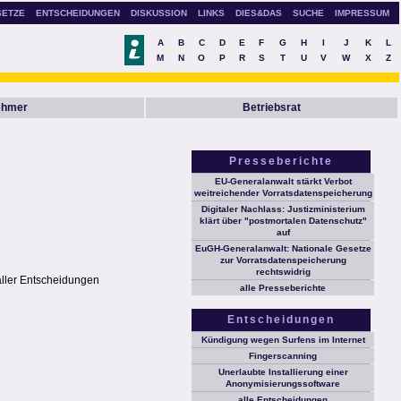
SETZE
ENTSCHEIDUNGEN
DISKUSSION
LINKS
DIES&DAS
SUCHE
IMPRESSUM
A
B
C
D
E
F
G
H
I
J
K
L
M
N
O
P
R
S
T
U
V
W
X
Z
ehmer
Betriebsrat
Presseberichte
EU-Generalanwalt stärkt Verbot
weitreichender Vorratsdatenspeicherung
Digitaler Nachlass: Justizministerium
klärt über "postmortalen Datenschutz"
auf
EuGH-Generalanwalt: Nationale Gesetze
zur Vorratsdatenspeicherung
rechtswidrig
aller Entscheidungen
alle Presseberichte
Entscheidungen
Kündigung wegen Surfens im Internet
Fingerscanning
Unerlaubte Installierung einer
Anonymisierungssoftware
alle Entscheidungen