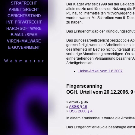
STRAFRECHT
Der Kläger war seit 1999 bei der Beklagten
allein nutzte und für dessen Nutzung die 
ARBEITSRECHT
PC häufig Internetseiten mit vorwiegend 
GERICHTSSTAND
worden waren. Mit Schreiben vom 6. Dezem
INT. PRIVATRECHT
zu haben.
HARD+SOFTWARE
Das Erstgericht gab der Kündigungsschutz
E-MAIL+SPAM
Das Bundesarbeitsgericht bestätigt die A
VIREN+MALWARE
gerechtfertigt, wenn der Arbeitnehmer sein
E-GOVERNMENT
des Internets im Betrieb nicht untersagt i
vorherige Abmahnung berechtigen. Ob sie 
einhergehenden Versäumung bezahlter Arb
W e b m a s t e r
Arbeitgebers ab.
Heise-Artikel vom 1.6.2007
Fingerscanning
OGH, Urteil vom 20.12.2006, 9
» ArbVG § 96
»
ABGB § 16
»
DSG 2000 § 4
In einem Krankenhaus wurde die Arbeitszei
Das Erstgericht erließ die beantragte eins