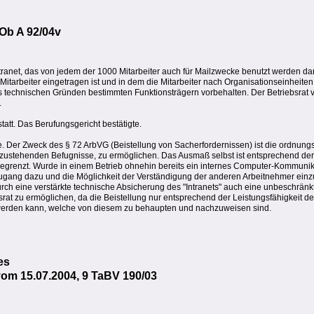
 Ob A 92/04v
ntranet, das von jedem der 1000 Mitarbeiter auch für Mailzwecke benutzt werden dar
r Mitarbeiter eingetragen ist und in dem die Mitarbeiter nach Organisationseinhei
 aus technischen Gründen bestimmten Funktionsträgern vorbehalten. Der Betriebsrat 
.
att. Das Berufungsgericht bestätigte.
. Der Zweck des § 72 ArbVG (Beistellung von Sacherfordernissen) ist die ordnun
 zustehenden Befugnisse, zu ermöglichen. Das Ausmaß selbst ist entsprechend de
egrenzt. Wurde in einem Betrieb ohnehin bereits ein internes Computer-Kommunika
er Zugang dazu und die Möglichkeit der Verständigung der anderen Arbeitnehmer ei
, durch eine verstärkte technische Absicherung des "Intranets" auch eine unbeschrän
rat zu ermöglichen, da die Beistellung nur entsprechend der Leistungsfähigkeit d
 werden kann, welche von diesem zu behaupten und nachzuweisen sind.
es
om 15.07.2004, 9 TaBV 190/03