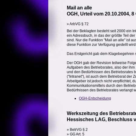
Mail an alle
OGH, Urteil vom 20.10.2004, 8
» ArbVG § 72
Bei der Beklagten besteht seit 2000 ein I
ein Adressbuch, in das der größte Teil de
sind. Nur die Funktion "Mail an alle" ist
diese Funktion zur Verfügung gestellt wird
Das Erstgericht gab dem Klagebegehren st
Der OGH gab der Revision teilweise Folge
Aufgaben des Betriebsrates, also der ihm
und den Bedürfnissen des Betriebsrates b
("Intranet"), ist auch dem Betriebsrat d
Arbeitgeber ist jedoch nicht verpflichtet
Kommunikationsmittels durch den Betriebs
Bedürfnissen des Betriebsrates verlangt
OGH-Entscheidung
Werkszeitung des Betriebsrat
Hessisches LAG, Beschluss v
» BetrVG § 2
» GG Art. 5