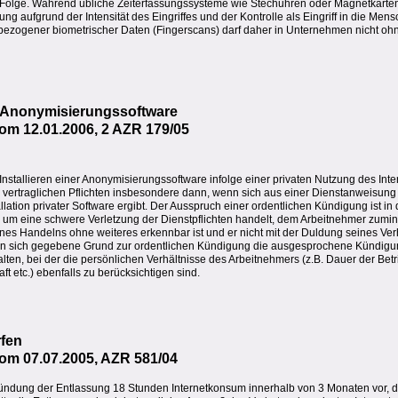
 Folge. Während übliche Zeiterfassungssysteme wie Stechuhren oder Magnetkart
sung aufgrund der Intensität des Eingriffes und der Kontrolle als Eingriff in die Me
nbezogener biometrischer Daten (Fingerscans) darf daher in Unternehmen nicht oh
er Anonymisierungssoftware
vom 12.01.2006, 2 AZR 179/05
nstallieren einer Anonymisierungssoftware infolge einer privaten Nutzung des Int
ne vertraglichen Pflichten insbesondere dann, wenn sich aus einer Dienstanweisung
llation privater Software ergibt. Der Ausspruch einer ordentlichen Kündigung ist in
 um eine schwere Verletzung der Dienstpflichten handelt, dem Arbeitnehmer zumin
nes Handelns ohne weiteres erkennbar ist und er nicht mit der Duldung seines Ve
an sich gegebene Grund zur ordentlichen Kündigung die ausgesprochene Kündigung 
ten, bei der die persönlichen Verhältnisse des Arbeitnehmers (z.B. Dauer der Betr
 etc.) ebenfalls zu berücksichtigen sind.
rfen
vom 07.07.2005, AZR 581/04
ründung der Entlassung 18 Stunden Internetkonsum innerhalb von 3 Monaten vor, 