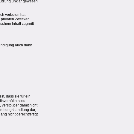
tnutzung unklar gewesen
ch verboten hat,
zu privaten Zwecken
schem Inhalt zugreift
 Kündigung auch dann
t, dass sie für ein
tsverhältnisses
verstößt er damit nicht
reitungshandlung dar,
ng nicht gerechtfertigt