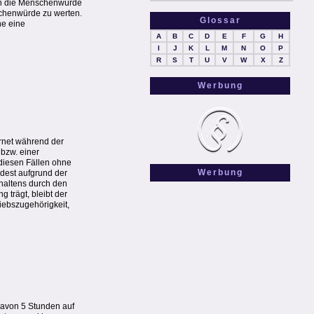
en die Menschenwürde
nschenwürde zu werten.
Glossar
ne eine
A
B
C
D
E
F
G
H
I
J
K
L
M
N
O
P
R
S
T
U
V
W
X
Z
Werbung
ernet während der
 bzw. einer
 diesen Fällen ohne
Werbung
dest aufgrund der
rhaltens durch den
trägt, bleibt der
iebszugehörigkeit,
davon 5 Stunden auf