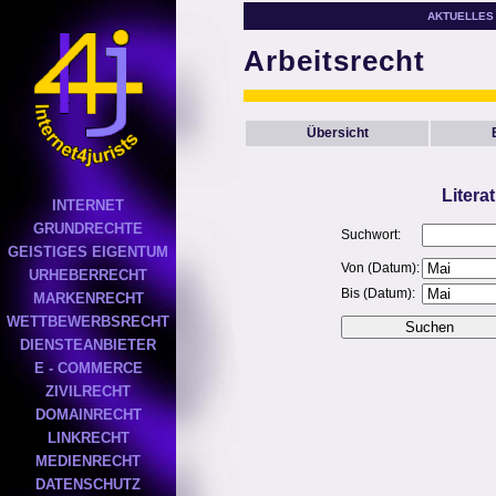
AKTUELLES
Arbeitsrecht
Übersicht
Litera
INTERNET
GRUNDRECHTE
Suchwort:
GEISTIGES EIGENTUM
Von (Datum):
URHEBERRECHT
Bis (Datum):
MARKENRECHT
WETTBEWERBSRECHT
DIENSTEANBIETER
E - COMMERCE
ZIVILRECHT
DOMAINRECHT
LINKRECHT
MEDIENRECHT
DATENSCHUTZ