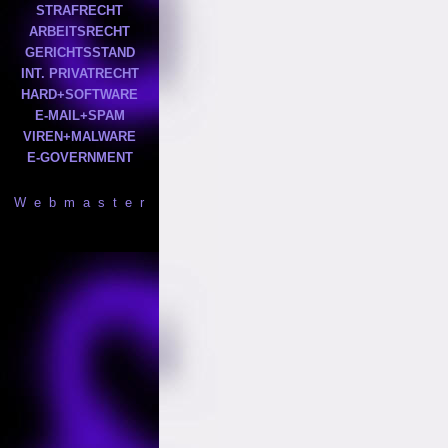
STRAFRECHT
ARBEITSRECHT
GERICHTSSTAND
INT. PRIVATRECHT
HARD+SOFTWARE
E-MAIL+SPAM
VIREN+MALWARE
E-GOVERNMENT
W e b m a s t e r