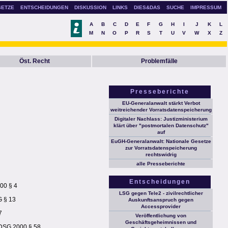
SETZE
ENTSCHEIDUNGEN
DISKUSSION
LINKS
DIES&DAS
SUCHE
IMPRESSUM
A
B
C
D
E
F
G
H
I
J
K
L
M
N
O
P
R
S
T
U
V
W
X
Z
Öst. Recht
Problemfälle
Presseberichte
EU-Generalanwalt stärkt Verbot
weitreichender Vorratsdatenspeicherung
Digitaler Nachlass: Justizministerium
klärt über "postmortalen Datenschutz"
auf
EuGH-Generalanwalt: Nationale Gesetze
zur Vorratsdatenspeicherung
rechtswidrig
alle Presseberichte
Entscheidungen
00 § 4
LSG gegen Tele2 - zivilrechtlicher
G § 13
Auskunftsanspruch gegen
Accessprovider
7
Veröffentlichung von
Geschäftsgeheimnissen und
 DSG 2000 § 58