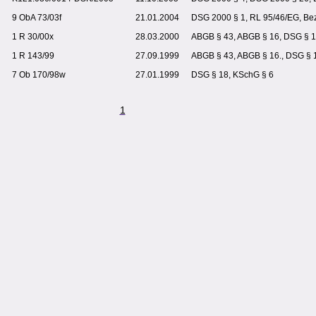
9 ObA 73/03f
21.01.2004
DSG 2000 § 1, RL 95/46/EG, B
1 R 30/00x
28.03.2000
ABGB § 43, ABGB § 16, DSG § 
1 R 143/99
27.09.1999
ABGB § 43, ABGB § 16., DSG § 
7 Ob 170/98w
27.01.1999
DSG § 18, KSchG § 6
1