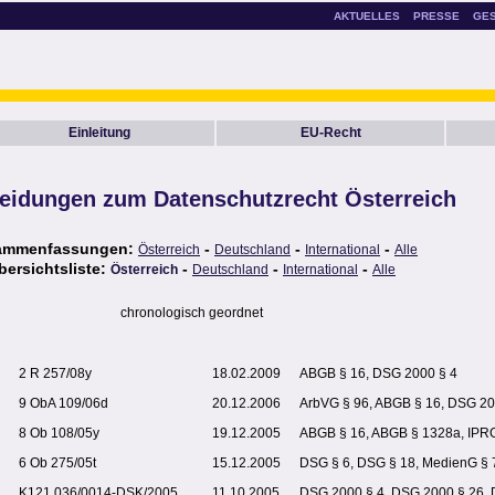
AKTUELLES
PRESSE
GE
Einleitung
EU-Recht
eidungen zum Datenschutzrecht Österreich
ammenfassungen:
-
-
-
Österreich
Deutschland
International
Alle
bersichtsliste:
-
-
-
Österreich
Deutschland
International
Alle
chronologisch geordnet
2 R 257/08y
18.02.2009
ABGB § 16, DSG 2000 § 4
9 ObA 109/06d
20.12.2006
ArbVG § 96, ABGB § 16, DSG 20
8 Ob 108/05y
19.12.2005
ABGB § 16, ABGB § 1328a, IPR
6 Ob 275/05t
15.12.2005
DSG § 6, DSG § 18, MedienG § 
K121.036/0014-DSK/2005
11.10.2005
DSG 2000 § 4, DSG 2000 § 26,