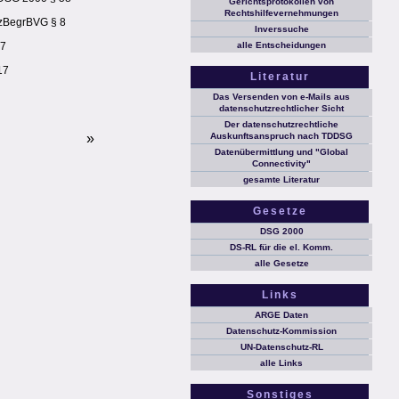
Gerichtsprotokollen von
Rechtshilfevernehmungen
ezBegrBVG § 8
Inverssuche
17
alle Entscheidungen
17
Literatur
Das Versenden von e-Mails aus
datenschutzrechtlicher Sicht
Der datenschutzrechtliche
»
Auskunftsanspruch nach TDDSG
Datenübermittlung und "Global
Connectivity"
gesamte Literatur
Gesetze
DSG 2000
DS-RL für die el. Komm.
alle Gesetze
Links
ARGE Daten
Datenschutz-Kommission
UN-Datenschutz-RL
alle Links
Sonstiges