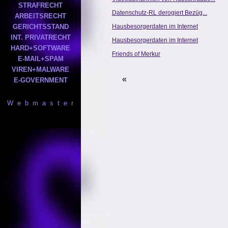
STRAFRECHT
Datenschutz-RL derogiert Bezüg...
ARBEITSRECHT
GERICHTSSTAND
Hausbesorgerdaten im Internet
INT. PRIVATRECHT
Hausbesorgerdaten im Internet
HARD+SOFTWARE
Friends of Merkur
E-MAIL+SPAM
VIREN+MALWARE
«
E-GOVERNMENT
W e b m a s t e r