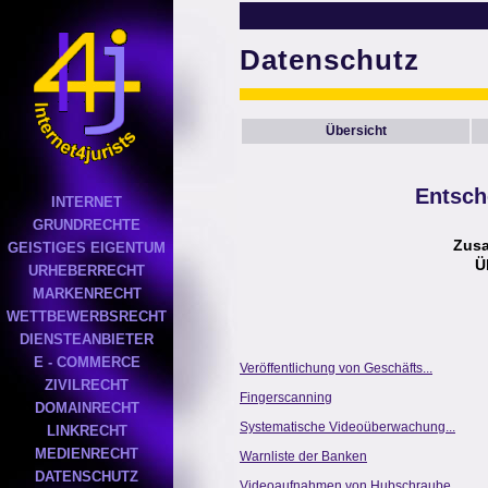
Datenschutz
Übersicht
Entsch
INTERNET
GRUNDRECHTE
Zus
GEISTIGES EIGENTUM
Ü
URHEBERRECHT
MARKENRECHT
WETTBEWERBSRECHT
DIENSTEANBIETER
E - COMMERCE
Veröffentlichung von Geschäfts...
ZIVILRECHT
Fingerscanning
DOMAINRECHT
Systematische Videoüberwachung...
LINKRECHT
MEDIENRECHT
Warnliste der Banken
DATENSCHUTZ
Videoaufnahmen von Hubschraube...