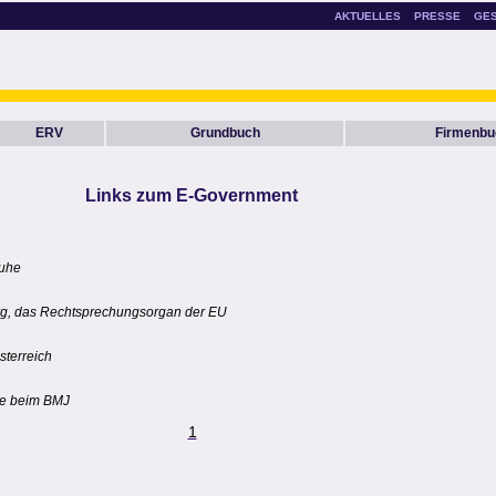
AKTUELLES
PRESSE
GE
ERV
Grundbuch
Firmenbu
Links zum E-Government
ruhe
rg, das Rechtsprechungsorgan der EU
sterreich
ste beim BMJ
1