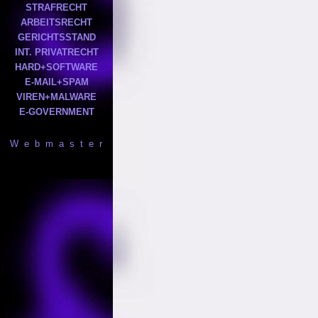
STRAFRECHT
ARBEITSRECHT
GERICHTSSTAND
INT. PRIVATRECHT
HARD+SOFTWARE
E-MAIL+SPAM
VIREN+MALWARE
E-GOVERNMENT
W e b m a s t e r