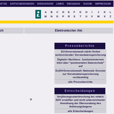
SETZE
ENTSCHEIDUNGEN
DISKUSSION
LINKS
DIES&DAS
SUCHE
IMPRESSUM
A
B
C
D
E
F
G
H
I
J
K
L
M
N
O
P
R
S
T
U
V
W
X
Z
ch
Elektronischer Akt
Presseberichte
EU-Generalanwalt stärkt Verbot
weitreichender Vorratsdatenspeicherung
Digitaler Nachlass: Justizministerium
klärt über "postmortalen Datenschutz"
auf
EuGH-Generalanwalt: Nationale Gesetze
zur Vorratsdatenspeicherung
rechtswidrig
alle Presseberichte
Entscheidungen
Verjährungsunterbrechung bei mittels
»
EDV erstellter und nicht unterzeichneter
Anordnung der Übersendung des
Anhörungsbogens
alle Entscheidungen