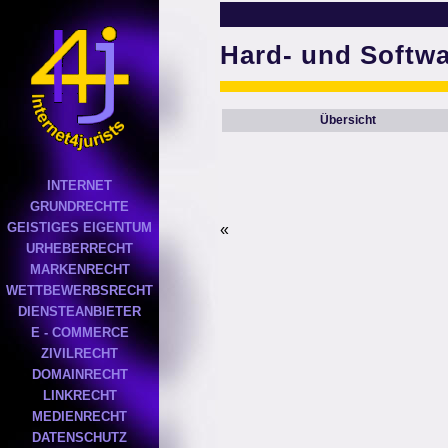
Hard- und Softw
Übersicht
INTERNET
GRUNDRECHTE
GEISTIGES EIGENTUM
«
URHEBERRECHT
MARKENRECHT
WETTBEWERBSRECHT
DIENSTEANBIETER
E - COMMERCE
ZIVILRECHT
DOMAINRECHT
LINKRECHT
MEDIENRECHT
DATENSCHUTZ