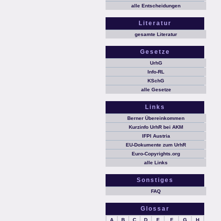
alle Entscheidungen
Literatur
gesamte Literatur
Gesetze
UrhG
Info-RL
KSchG
alle Gesetze
Links
Berner Übereinkommen
Kurzinfo UrhR bei AKM
IFPI Austria
EU-Dokumente zum UrhR
Euro-Copyrights.org
alle Links
Sonstiges
FAQ
Glossar
A
B
C
D
E
F
G
H