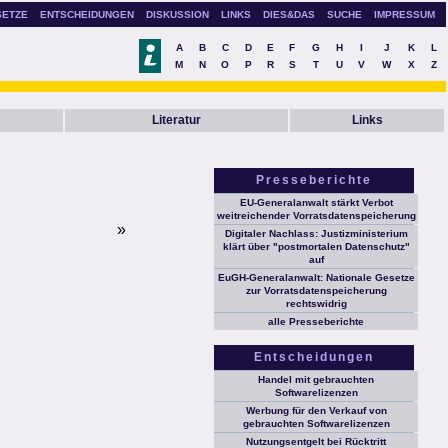
SETZE
ENTSCHEIDUNGEN
DISKUSSION
LINKS
DIES&DAS
SUCHE
IMPRESSUM
A
B
C
D
E
F
G
H
I
J
K
L
M
N
O
P
R
S
T
U
V
W
X
Z
Literatur
Links
Presseberichte
EU-Generalanwalt stärkt Verbot
weitreichender Vorratsdatenspeicherung
»
Digitaler Nachlass: Justizministerium
klärt über "postmortalen Datenschutz"
auf
EuGH-Generalanwalt: Nationale Gesetze
zur Vorratsdatenspeicherung
rechtswidrig
alle Presseberichte
Entscheidungen
Handel mit gebrauchten
Softwarelizenzen
Werbung für den Verkauf von
gebrauchten Softwarelizenzen
Nutzungsentgelt bei Rücktritt