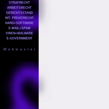
STRAFRECHT
ARBEITSRECHT
GERICHTSSTAND
INT. PRIVATRECHT
HARD+SOFTWARE
E-MAIL+SPAM
VIREN+MALWARE
E-GOVERNMENT
W e b m a s t e r