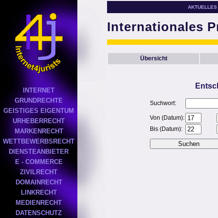
AKTUELLES
Internationales P
Übersicht
Entsc
INTERNET
GRUNDRECHTE
Suchwort:
GEISTIGES EIGENTUM
Von (Datum):
URHEBERRECHT
Bis (Datum):
MARKENRECHT
WETTBEWERBSRECHT
DIENSTEANBIETER
E - COMMERCE
ZIVILRECHT
DOMAINRECHT
LINKRECHT
MEDIENRECHT
DATENSCHUTZ