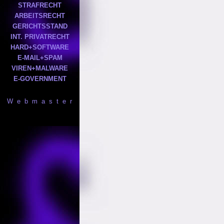
STRAFRECHT
ARBEITSRECHT
GERICHTSSTAND
INT. PRIVATRECHT
HARD+SOFTWARE
E-MAIL+SPAM
VIREN+MALWARE
E-GOVERNMENT
W e b m a s t e r