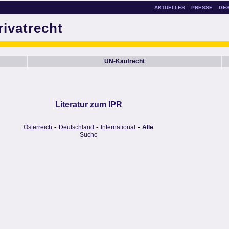
AKTUELLES
PRESSE
GE
rivatrecht
UN-Kaufrecht
Literatur zum IPR
-
-
-
Österreich
Deutschland
International
Alle
Suche