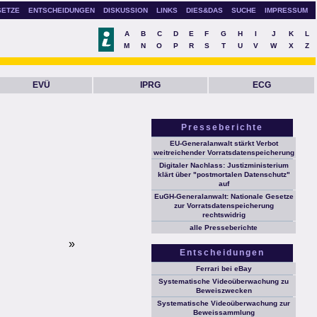
SETZE
ENTSCHEIDUNGEN
DISKUSSION
LINKS
DIES&DAS
SUCHE
IMPRESSUM
A
B
C
D
E
F
G
H
I
J
K
L
M
N
O
P
R
S
T
U
V
W
X
Z
EVÜ
IPRG
ECG
Presseberichte
EU-Generalanwalt stärkt Verbot
weitreichender Vorratsdatenspeicherung
Digitaler Nachlass: Justizministerium
klärt über "postmortalen Datenschutz"
auf
EuGH-Generalanwalt: Nationale Gesetze
zur Vorratsdatenspeicherung
rechtswidrig
alle Presseberichte
»
Entscheidungen
Ferrari bei eBay
Systematische Videoüberwachung zu
Beweiszwecken
Systematische Videoüberwachung zur
Beweissammlung