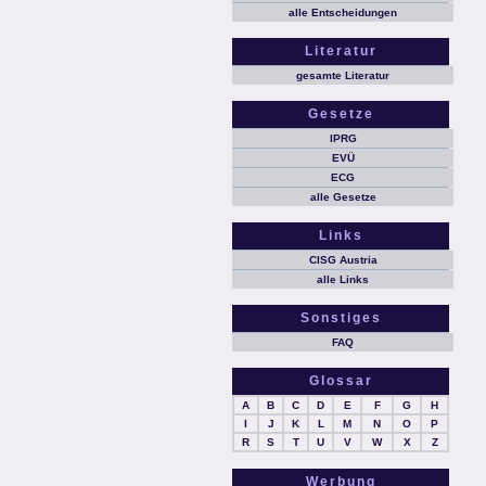
alle Entscheidungen
Literatur
gesamte Literatur
Gesetze
IPRG
EVÜ
ECG
alle Gesetze
Links
CISG Austria
alle Links
Sonstiges
FAQ
Glossar
A
B
C
D
E
F
G
H
I
J
K
L
M
N
O
P
R
S
T
U
V
W
X
Z
Werbung