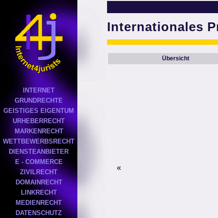
Internationales P
Übersicht
INTERNET
GRUNDRECHTE
GEISTIGES EIGENTUM
URHEBERRECHT
MARKENRECHT
WETTBEWERBSRECHT
DIENSTEANBIETER
E - COMMERCE
«
ZIVILRECHT
DOMAINRECHT
LINKRECHT
MEDIENRECHT
DATENSCHUTZ