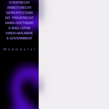
STRAFRECHT
ARBEITSRECHT
GERICHTSSTAND
INT. PRIVATRECHT
HARD+SOFTWARE
E-MAIL+SPAM
VIREN+MALWARE
E-GOVERNMENT
W e b m a s t e r