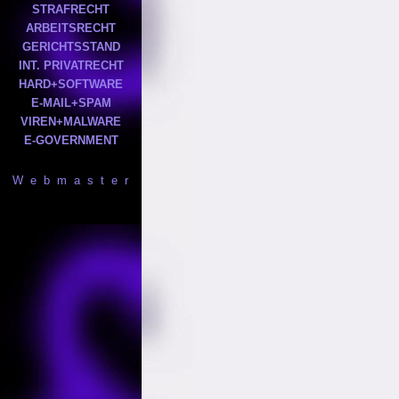
STRAFRECHT
ARBEITSRECHT
GERICHTSSTAND
INT. PRIVATRECHT
HARD+SOFTWARE
E-MAIL+SPAM
VIREN+MALWARE
E-GOVERNMENT
W e b m a s t e r