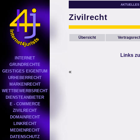
AKTUELLES
Zivilrecht
Übersicht
Vertragsrec
Links zu
INTERNET
GRUNDRECHTE
GEISTIGES EIGENTUM
«
URHEBERRECHT
MARKENRECHT
WETTBEWERBSRECHT
DIENSTEANBIETER
E - COMMERCE
ZIVILRECHT
DOMAINRECHT
LINKRECHT
MEDIENRECHT
DATENSCHUTZ