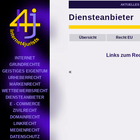
AKTUELLES
Diensteanbieter
Übersicht
Recht EU
Links zum Rec
INTERNET
GRUNDRECHTE
GEISTIGES EIGENTUM
«
URHEBERRECHT
MARKENRECHT
WETTBEWERBSRECHT
DIENSTEANBIETER
E - COMMERCE
ZIVILRECHT
DOMAINRECHT
LINKRECHT
MEDIENRECHT
DATENSCHUTZ