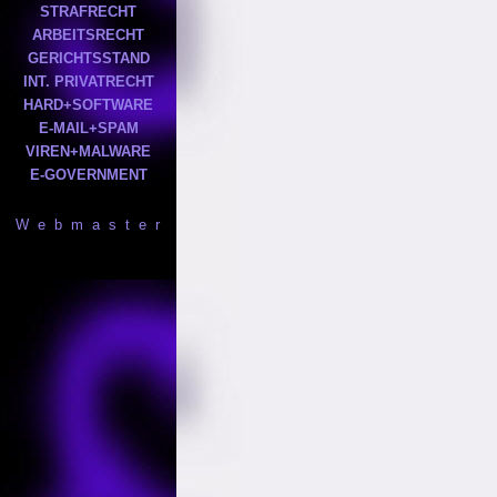
STRAFRECHT
ARBEITSRECHT
GERICHTSSTAND
INT. PRIVATRECHT
HARD+SOFTWARE
E-MAIL+SPAM
VIREN+MALWARE
E-GOVERNMENT
W e b m a s t e r