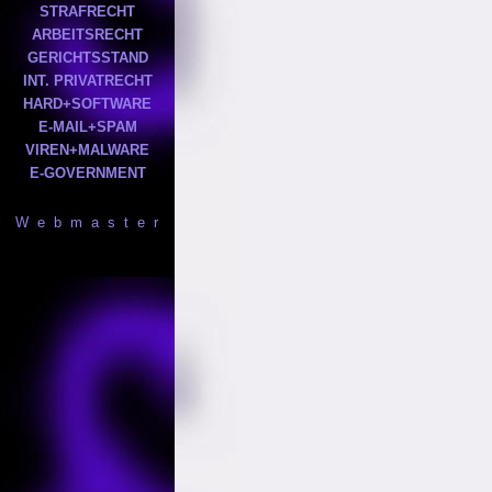
STRAFRECHT
ARBEITSRECHT
GERICHTSSTAND
INT. PRIVATRECHT
HARD+SOFTWARE
E-MAIL+SPAM
VIREN+MALWARE
E-GOVERNMENT
W e b m a s t e r