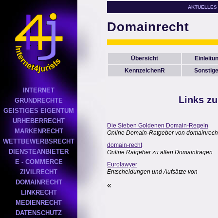
AKTUELLES
Domainrecht
Übersicht
Einleitu
KennzeichenR
Sonstig
INTERNET
Links z
GRUNDRECHTE
GEISTIGES EIGENTUM
URHEBERRECHT
Die Sieben Goldenen Domain-Regeln
MARKENRECHT
Online Domain-Ratgeber von domainrech
WETTBEWERBSRECHT
domain-recht
DIENSTEANBIETER
Online Ratgeber zu allen Domainfragen
E - COMMERCE
Eurolawyer
ZIVILRECHT
Entscheidungen und Aufsätze von
DOMAINRECHT
«
LINKRECHT
MEDIENRECHT
DATENSCHUTZ