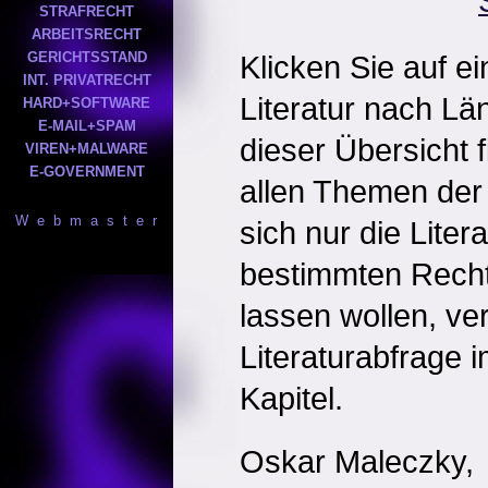
STRAFRECHT
ARBEITSRECHT
GERICHTSSTAND
Klicken Sie auf e
INT. PRIVATRECHT
Literatur nach Län
HARD+SOFTWARE
E-MAIL+SPAM
dieser Übersicht f
VIREN+MALWARE
E-GOVERNMENT
allen Themen der
W e b m a s t e r
sich nur die Liter
bestimmten Recht
lassen wollen, ve
Literaturabfrage
Kapitel.
Oskar Maleczky,