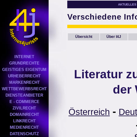
AKTUELLES
Verschiedene In
Übersicht
Über I4J
INTERNET
GRUNDRECHTE
GEISTIGES EIGENTUM
Literatur 
URHEBERRECHT
MARKENRECHT
der
WETTBEWERBSRECHT
DIENSTEANBIETER
E - COMMERCE
-
ZIVILRECHT
Österreich
Deut
DOMAINRECHT
LINKRECHT
MEDIENRECHT
DATENSCHUTZ