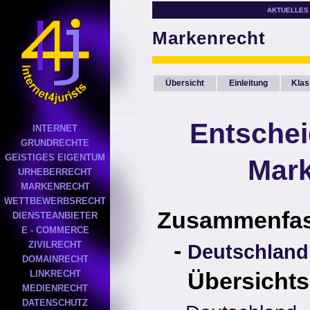
AKTUELLES
Markenrecht
Übersicht
Einleitung
Klas
Entsche
INTERNET
GRUNDRECHTE
GEISTIGES EIGENTUM
Mark
URHEBERRECHT
MARKENRECHT
WETTBEWERBSRECHT
Zusammenfa
DIENSTEANBIETER
E - COMMERCE
-
ZIVILRECHT
Deutschland
DOMAINRECHT
Übersichts
LINKRECHT
MEDIENRECHT
DATENSCHUTZ