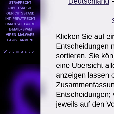
Deutschland
STRAFRECHT
ARBEITSRECHT
GERICHTSSTAND
INT. PRIVATRECHT
HARD+SOFTWARE
E-MAIL+SPAM
Klicken Sie auf e
VIREN+MALWARE
E-GOVERNMENT
Entscheidungen 
W e b m a s t e r
sortieren. Sie kö
eine Übersicht al
anzeigen lassen o
Zusammenfassun
Entscheidungen; 
jeweils auf den Vol