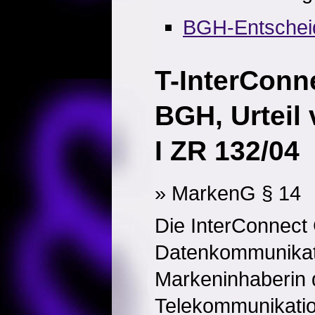
BGH-Entschei
T-InterConn
BGH, Urteil
I ZR 132/04
» MarkenG § 14
Die InterConnect 
Datenkommunikati
Markeninhaberin 
Telekommunikati