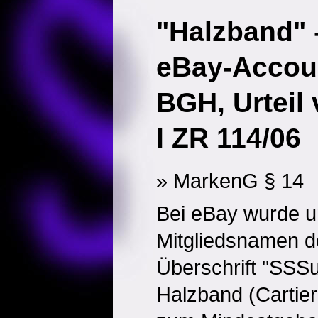
"Halzband" 
eBay-Accou
BGH, Urteil
I ZR 114/06
» MarkenG § 14
Bei eBay wurde u
Mitgliedsnamen d
Überschrift "SSSupe
Halzband (Cartier