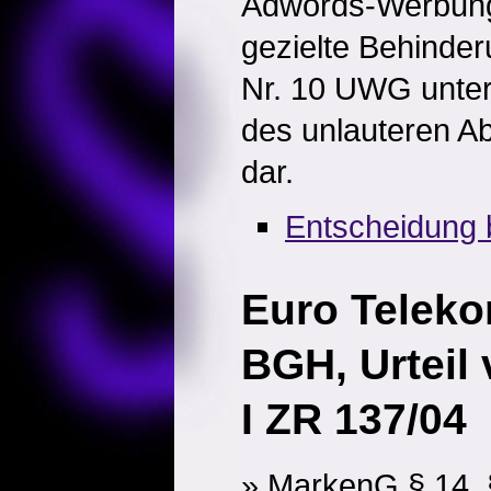
Adwords-Werbung 
gezielte Behinder
Nr. 10 UWG unte
des unlauteren A
dar.
Entscheidung 
Euro Telek
BGH, Urteil
I ZR 137/04
» MarkenG § 14, 