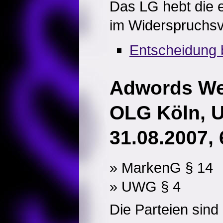
Das LG hebt die e
im Widerspruchsv
Entscheidung 
Adwords W
OLG Köln, U
31.08.2007, 
» MarkenG § 14
» UWG § 4
Die Parteien sin