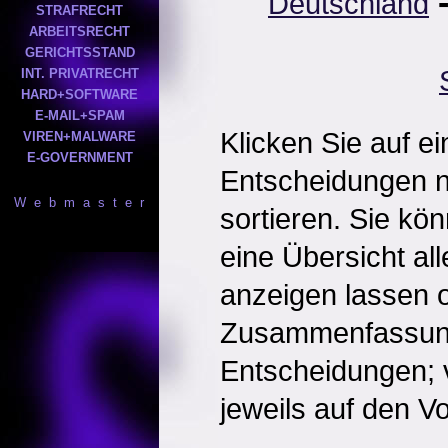
Deutschland
STRAFRECHT
ARBEITSRECHT
GERICHTSSTAND
INT. PRIVATRECHT
HARD+SOFTWARE
E-MAIL+SPAM
Klicken Sie auf e
VIREN+MALWARE
E-GOVERNMENT
Entscheidungen 
W e b m a s t e r
sortieren. Sie kö
eine Übersicht al
anzeigen lassen o
Zusammenfassun
Entscheidungen; 
jeweils auf den Vol