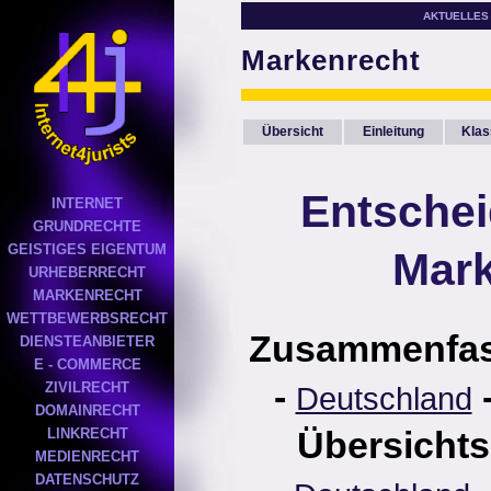
AKTUELLES
Markenrecht
Übersicht
Einleitung
Klas
Entsche
INTERNET
GRUNDRECHTE
GEISTIGES EIGENTUM
Mark
URHEBERRECHT
MARKENRECHT
WETTBEWERBSRECHT
Zusammenfa
DIENSTEANBIETER
E - COMMERCE
-
ZIVILRECHT
Deutschland
DOMAINRECHT
Übersichts
LINKRECHT
MEDIENRECHT
DATENSCHUTZ