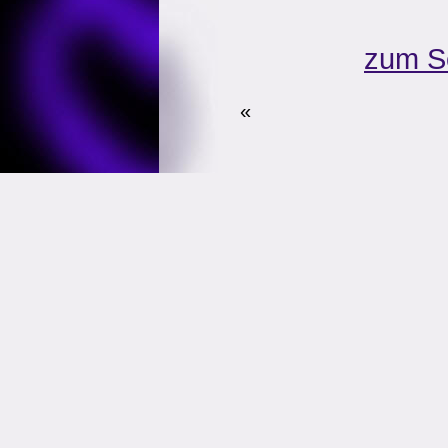
zum S
«