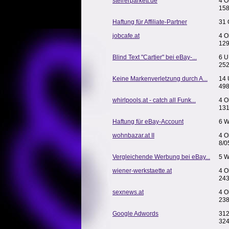
steirerparkett.de
4 O
158
Haftung für Affiliate-Partner
31 
jobcafe.at
4 O
129
Blind Text "Cartier" bei eBay-...
6 U
252
Keine Markenverletzung durch A...
14 
498
whirlpools.at - catch all Funk...
4 O
131
Haftung für eBay-Account
6 W
wohnbazar.at II
4 O
8/0
Vergleichende Werbung bei eBay...
5 W
wiener-werkstaette.at
4 O
24
sexnews.at
4 O
238
Google Adwords
312
324