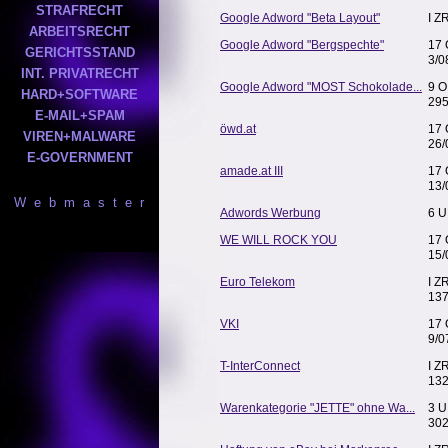
STRAFRECHT
Google Adword "Beta Layout"
I Z
ARBEITSRECHT
Google Adword "Bergspechte"
17 
GERICHTSSTAND
3/0
INT. PRIVATRECHT
Google Adword "MOST Schokolade...
9 O
HARD+SOFTWARE
295
E-MAIL+SPAM
öwd.at
17 
VIREN+MALWARE
26/
E-GOVERNMENT
amade.at III
17 
13/
W e b m a s t e r
Adwords Werbung
6 U
WE WILL ROCK YOU
17 
15/
Euro Telekom
I Z
137
VKI
17 
9/0
T-InterConnect
I Z
132
Warenkategorie "JETTE" ohne Wa...
3 U
302