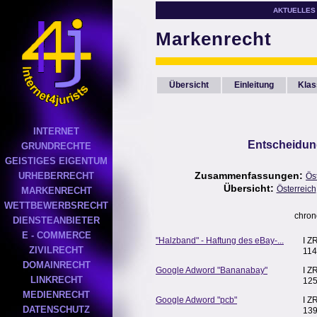
AKTUELLES
Markenrecht
Übersicht
Einleitung
Klas
INTERNET
Entscheidun
GRUNDRECHTE
GEISTIGES EIGENTUM
Zusammenfassungen:
URHEBERRECHT
Ös
Übersicht:
Österreich
MARKENRECHT
WETTBEWERBSRECHT
chron
DIENSTEANBIETER
E - COMMERCE
"Halzband" - Haftung des eBay-...
I Z
ZIVILRECHT
114
DOMAINRECHT
Google Adword "Bananabay"
I Z
LINKRECHT
125
MEDIENRECHT
Google Adword "pcb"
I Z
DATENSCHUTZ
139