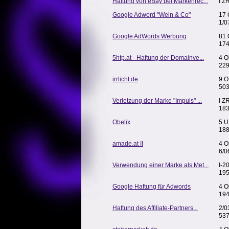
Haftung von eBay bei Markenrec...
I Z
Google Adword "Wein & Co"
17 
1/0
Google AdWords Werbung
81 
174
5htp.at - Haftung der Domainve...
4 O
229
irrlicht.de
9 O
503
Verletzung der Marke "Impuls" ...
I Z
183
Obelix
5 U
188
amade.at II
4 O
6/0
Verwendung einer Marke als Met...
I-2
195
Google Haftung für Adwords
4 O
194
Haftung des Affiliate-Partners...
2/0
537