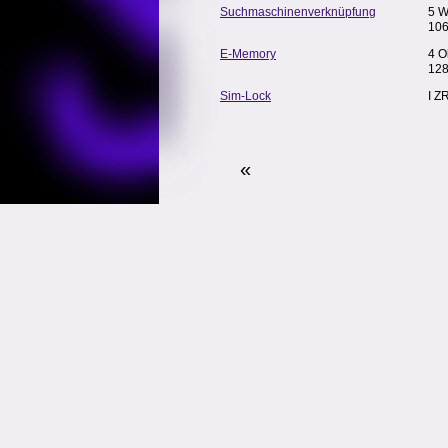
Suchmaschinenverknüpfung
5 
106
E-Memory
4 O
128
Sim-Lock
I Z
«