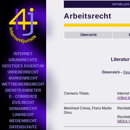
AKTUELLES
Arbeitsrecht
Übersicht
INTERNET
Literatu
GRUNDRECHTE
GEISTIGES EIGENTUM
-
URHEBERRECHT
Österreich
Deu
MARKENRECHT
WETTBEWERBSRECHT
DIENSTEANBIETER
Clemens Thiele,
Internet
E - COMMERCE
Artikel 
ZIVILRECHT
Meinhard Ciresa, Franz Martin
Rechtsb
DOMAINRECHT
Orou,
LINKRECHT
Rechtsb
MEDIENRECHT
WEKA-V
DATENSCHUTZ