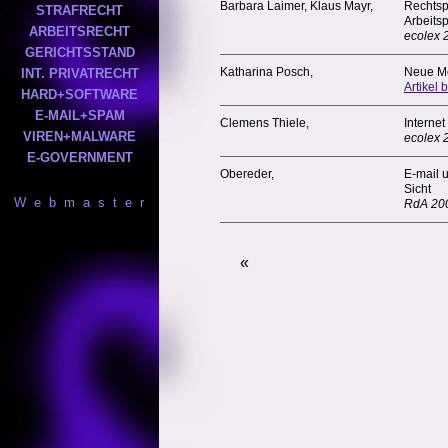
Barbara Laimer, Klaus Mayr,
Rechtsp
STRAFRECHT
Arbeitsp
ARBEITSRECHT
ecolex 2
GERICHTSSTAND
Katharina Posch,
Neue Me
INT. PRIVATRECHT
Artikel b
HARD+SOFTWARE
E-MAIL+SPAM
Clemens Thiele,
Internet
VIREN+MALWARE
ecolex 
E-GOVERNMENT
Obereder,
E-mail u
Sicht
W e b m a s t e r
RdA 200
«