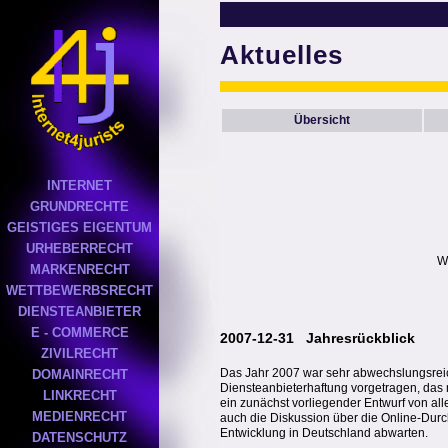
Aktuelles
Übersicht
INTERNET
GRUNDRECHTE
GEISTIGES EIGENTUM
URHEBERRECHT
W
MARKENRECHT
WETTBEWERBSRECHT
DIENSTEANBIETER
E - COMMERCE
2007-12-31 Jahresrückblick
ZIVILRECHT
Das Jahr 2007 war sehr abwechslungsreich
DOMAINRECHT
Diensteanbieterhaftung vorgetragen, das 
LINKRECHT
ein zunächst vorliegender Entwurf von al
MEDIENRECHT
auch die Diskussion über die Online-Durc
Entwicklung in Deutschland abwarten.
DATENSCHUTZ