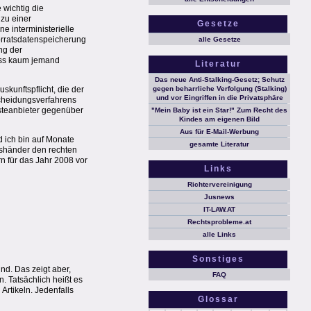
 wichtig die
zu einer
Gesetze
 interministerielle
Vorratsdatenspeicherung
alle Gesetze
ng der
dass kaum jemand
Literatur
Das neue Anti-Stalking-Gesetz; Schutz
skunftspflicht, die der
gegen beharrliche Verfolgung (Stalking)
und vor Eingriffen in die Privatsphäre
scheidungsverfahrens
steanbieter gegenüber
"Mein Baby ist ein Star!" Zum Recht des
Kindes am eigenen Bild
Aus für E-Mail-Werbung
 ich bin auf Monate
gesamte Literatur
tshänder den rechten
n für das Jahr 2008 vor
Links
Richtervereinigung
Jusnews
IT-LAW.AT
Rechtsprobleme.at
alle Links
Sonstiges
ind. Das zeigt aber,
FAQ
n. Tatsächlich heißt es
Artikeln. Jedenfalls
Glossar