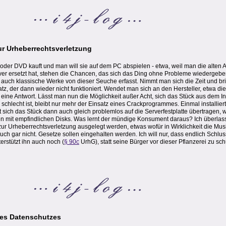
ur Urheberrechtsverletzung
r DVD kauft und man will sie auf dem PC abspielen - etwa, weil man die alten A
r ersetzt hat, stehen die Chancen, das sich das Ding ohne Probleme wiedergeben
auch klassische Werke von dieser Seuche erfasst. Nimmt man sich die Zeit und bri
z, der dann wieder nicht funktioniert. Wendet man sich an den Hersteller, etwa di
ne Antwort. Lässt man nun die Möglichkeit außer Acht, sich das Stück aus dem In
 schlecht ist, bleibt nur mehr der Einsatz eines Crackprogrammes. Einmal installiert
 sich das Stück dann auch gleich problemlos auf die Serverfestplatte übertragen, 
ren mit empfindlichen Disks. Was lernt der mündige Konsument daraus? Ich überlas
g zur Urheberrechtsverletzung ausgelegt werden, etwas wofür in Wirklichkeit die Mus
 auch gar nicht. Gesetze sollen eingehalten werden. Ich will nur, dass endlich Schlus
rstützt ihn auch noch (
§ 90c
UrhG), statt seine Bürger vor dieser Pflanzerei zu sc
es Datenschutzes