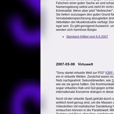
Falschen einer guten Sache an und schaden
Namensgebung selbst und zieht ihr nicht 
Kriminalität. Wenn aber jetzt "Verbrecher
Sie liefern sozusagen den guten Grund fü
Vorratsdatenspeicherung abzugleiten droht
Aktivitäten der Musikindustrie verfolgt. 
egal sein. Es gibt genügend Ausweich- u
werden sich harmlose Bürger.
Standard-Artikel vom 6.6.2007
2007-03-08 Virtuwelt
"Sony startet virtuelle Welt zur PS3" (
ORF
-
ein in virtuelle Welten. Zunächst waren 
Netz nachgeahmt. Sekundärwelten, wie
S
wie sie sie gerne hätten. Die Kommunikatio
sogar virtuelles Hab und Gut gegen echte
internationale Konzerne drängen in diese 
Noch ist der virtuelle Spaß getrübt durch
wirklich breit genug sind, um die Massen
Videobrillen mit realistischer Darstellun
eintauchen können in die Parallelwelt. Mi