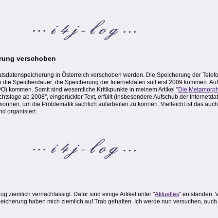
erung verschoben
ratsdatenspeicherung in Österreich verschoben werden. Die Speicherung der Telef
ch die Speicherdauer; die Speicherung der Internetdaten soll erst 2009 kommen. Au
O) kommen. Somit sind wesentliche Kritikpunkte in meinem Artikel "
Die Metamorph
Rechtslage ab 2008", eingerückter Text, erfüllt (insbesondere Aufschub der Internet
wonnen, um die Problematik sachlich aufarbeiten zu können. Vielleicht ist das auc
d organisiert.
 ziemlich vernachlässigt. Dafür sind einige Artikel unter "
Aktuelles
" entstanden. 
icherung haben mich ziemlich auf Trab gehalten. Ich werde nun versuchen, auch 