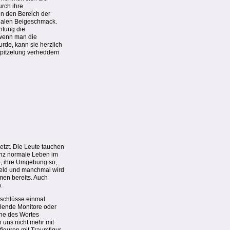
urch ihre
in den Bereich der
schalen Beigeschmack.
htung die
, wenn man die
rde, kann sie herzlich
spitzelung verheddern
etzt. Die Leute tauchen
ganz normale Leben im
yp, ihre Umgebung so,
s Geld und manchmal wird
men bereits. Auch
.
anschlüsse einmal
llende Monitore oder
nne des Wortes
 uns nicht mehr mit