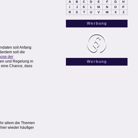
A
B
C
D
E
F
G
H
I
J
K
L
M
N
O
P
R
S
T
U
V
W
X
Z
Werbung
ondaten soll Anfang
ßerdem soll die
ose der
daten und Regelung in
Werbung
h eine Chance, dass
Vor allem die Themen
hier wieder häufiger