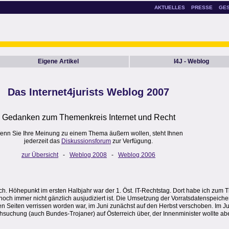
AKTUELLES
PRESSE
GE
Eigene Artikel
I4J - Weblog
Das Internet4jurists Weblog 2007
Gedanken zum Themenkreis Internet und Recht
enn Sie Ihre Meinung zu einem Thema äußern wollen, steht Ihnen
jederzeit das
Diskussionsforum
zur Verfügung.
zur Übersicht
-
Weblog 2008
-
Weblog 2006
. Höhepunkt im ersten Halbjahr war der 1. Öst. IT-Rechtstag. Dort habe ich zum
noch immer nicht gänzlich ausjudiziert ist. Die Umsetzung der Vorratsdatenspeic
len Seiten verrissen worden war, im Juni zunächst auf den Herbst verschoben. Im J
hsuchung (auch Bundes-Trojaner) auf Österreich über, der Innenminister wollte ab