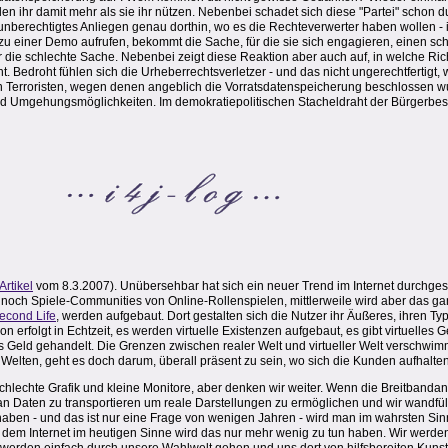
 ihr damit mehr als sie ihr nützen. Nebenbei schadet sich diese "Partei" schon d
unberechtigtes Anliegen genau dorthin, wo es die Rechteverwerter haben wollen - 
" zu einer Demo aufrufen, bekommt die Sache, für die sie sich engagieren, einen 
r die schlechte Sache. Nebenbei zeigt diese Reaktion aber auch auf, in welche Ric
. Bedroht fühlen sich die Urheberrechtsverletzer - und das nicht ungerechtfertigt
Den Terroristen, wegen denen angeblich die Vorratsdatenspeicherung beschlossen wu
nd Umgehungsmöglichkeiten. Im demokratiepolitischen Stacheldraht der Bürgerbe
Artikel
vom 8.3.2007). Unübersehbar hat sich ein neuer Trend im Internet durchges
es noch Spiele-Communities von Online-Rollenspielen, mittlerweile wird aber das 
econd Life
, werden aufgebaut. Dort gestalten sich die Nutzer ihr Äußeres, ihren T
n erfolgt in Echtzeit, es werden virtuelle Existenzen aufgebaut, es gibt virtuelle
s Geld gehandelt. Die Grenzen zwischen realer Welt und virtueller Welt verschwim
Welten, geht es doch darum, überall präsent zu sein, wo sich die Kunden aufhalten
 schlechte Grafik und kleine Monitore, aber denken wir weiter. Wenn die Breitband
 an Daten zu transportieren um reale Darstellungen zu ermöglichen und wir wandfü
g haben - und das ist nur eine Frage von wenigen Jahren - wird man im wahrsten Si
t dem Internet im heutigen Sinne wird das nur mehr wenig zu tun haben. Wir werden