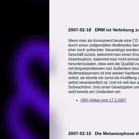
2007-02-18 DRM ist Verleitung z
Wenn man als Konsument heute eine CD ode
durch einen zeitgemäßen Multimedia-Serve
eher noch schlechter. Neuerdings werden 
Geschäft zurück, bekommt man einen Ersat
Grammophon, bekommt man nicht einmal ei
herunterzuladen, etwa weil die Qualität zu
mit Abspielproblemen lost. Außerdem lässt
Multimediaservers ist (nie wieder Hantie
selbst, sie könnte mir sonst als Anstiftun
selbst verantwortlich ist. Und ich will das
Schwachsinn. Und unser Gesetzgeber unte
setzt bereits ein Umdenken ein.
ORF-Artikel vom 17.2.2007
2007-02-15 Die Metamorphose d