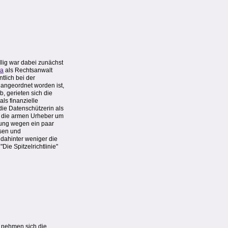
lig war dabei zunächst
da
als Rechtsanwalt
tlich bei der
 angeordnet worden ist,
b, gerieten sich die
ls finanzielle
 die Datenschützerin als
ie die armen Urheber um
rung wegen ein paar
rsen und
 dahinter weniger die
Die Spitzelrichtlinie"
 nehmen sich die