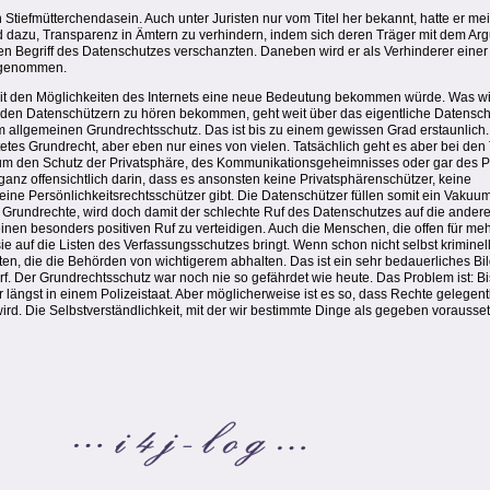
 Stiefmütterchendasein. Auch unter Juristen nur vom Titel her bekannt, hatte er me
 dazu, Transparenz in Ämtern zu verhindern, indem sich deren Träger mit dem Arg
schen Begriff des Datenschutzes verschanzten. Daneben wird er als Verhinderer einer
hrgenommen.
it den Möglichkeiten des Internets eine neue Bedeutung bekommen würde. Was wir
nden Datenschützern zu hören bekommen, geht weit über das eigentliche Datensch
allgemeinen Grundrechtsschutz. Das ist bis zu einem gewissen Grad erstaunlich.
etes Grundrecht, aber eben nur eines von vielen. Tatsächlich geht es aber bei den 
m den Schutz der Privatsphäre, des Kommunikationsgeheimnisses oder gar des Pe
t ganz offensichtlich darin, dass es ansonsten keine Privatsphärenschützer, keine
e Persönlichkeitsrechtsschützer gibt. Die Datenschützer füllen somit ein Vakuum
en Grundrechte, wird doch damit der schlechte Ruf des Datenschutzes auf die ande
keinen besonders positiven Ruf zu verteidigen. Auch die Menschen, die offen für m
sie auf die Listen des Verfassungsschutzes bringt. Wenn schon nicht selbst kriminel
en, die die Behörden von wichtigerem abhalten. Das ist ein sehr bedauerliches Bi
f. Der Grundrechtsschutz war noch nie so gefährdet wie heute. Das Problem ist: Bi
r längst in einem Polizeistaat. Aber möglicherweise ist es so, dass Rechte gelege
ird. Die Selbstverständlichkeit, mit der wir bestimmte Dinge als gegeben vorausset