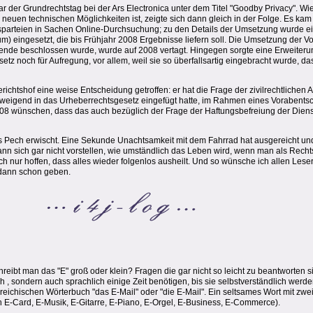
der Grundrechtstag bei der Ars Electronica unter dem Titel "Goodby Privacy". Wie
uen technischen Möglichkeiten ist, zeigte sich dann gleich in der Folge. Es kam 
arteien in Sachen Online-Durchsuchung; zu den Details der Umsetzung wurde eine
um) eingesetzt, die bis Frühjahr 2008 Ergebnisse liefern soll. Die Umsetzung der 
ende beschlossen wurde, wurde auf 2008 vertagt. Hingegen sorgte eine Erweiteru
setz noch für Aufregung, vor allem, weil sie so überfallsartig eingebracht wurde, 
ichtshof eine weise Entscheidung getroffen: er hat die Frage der zivilrechtlichen Au
chweigend in das Urheberrechtsgesetz eingefügt hatte, im Rahmen eines Vorabent
008 wünschen, dass das auch bezüglich der Frage der Haftungsbefreiung der Dien
 Pech erwischt. Eine Sekunde Unachtsamkeit mit dem Fahrrad hat ausgereicht und
ann sich gar nicht vorstellen, wie umständlich das Leben wird, wenn man als Rech
h nur hoffen, dass alles wieder folgenlos ausheilt. Und so wünsche ich allen Leser
 dann schon geben.
chreibt man das "E" groß oder klein? Fragen die gar nicht so leicht zu beantworten s
h , sondern auch sprachlich einige Zeit benötigen, bis sie selbstverständlich werde
chischen Wörterbuch "das E-Mail" oder "die E-Mail". Ein seltsames Wort mit zwei 
h E-Card, E-Musik, E-Gitarre, E-Piano, E-Orgel, E-Business, E-Commerce).