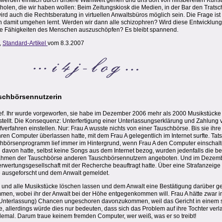
werden einfach durch unsere Wahlwelt gehen und uns dort von hilfsbereiten Kunst
olen, die wir haben wollen: Beim Zeitungskiosk die Medien, in der Bar den Tratsch
ird auch die Rechtsberatung in virtuellen Anwaltsbüros möglich sein. Die Frage ist 
damit umgehen lernt. Werden wir dann alle schizophren? Wird diese Entwicklung z
 die Fähigkeiten des Menschen auszuschöpfen? Es bleibt spannend.
,
Standard-Artikel
vom 8.3.2007
schbörsennutzerin
rief. Ihr wurde vorgeworfen, sie habe im Dezember 2006 mehr als 2000 Musikstück
stellt. Die Konsequenz: Unterfertigung einer Unterlassungserklärung und Zahlung
verfahren einstellen. Nur: Frau A wusste nichts von einer Tauschbörse. Bis sie ihre 
en Computer überlassen hatte, mit dem Frau A gelegentlich im Internet surfte. Tats
schbörsenprogramm lief immer im Hintergrund, wenn Frau A den Computer einschalte
 davon hatte, selbst keine Songs aus dem Internet bezog, wurden jedenfalls die be
ahmen der Tauschbörse anderen Tauschbörsennutzern angeboten. Und im Dezemb
rwertungsgesellschaft mit der Recherche beauftragt hatte. Über eine Strafanzei
e ausgeforscht und dem Anwalt gemeldet.
se und alle Musikstücke löschen lassen und dem Anwalt eine Bestätigung darüber g
men, wobei ihr der Anwalt bei der Höhe entgegenkommen will. Frau A hätte zwar 
r Unterlassung) Chancen ungeschoren davonzukommen, weil das Gericht in einem so
 allerdings würde dies nur bedeuten, dass sich das Problem auf ihre Tochter verla
allemal. Darum traue keinem fremden Computer, wer weiß, was er so treibt!