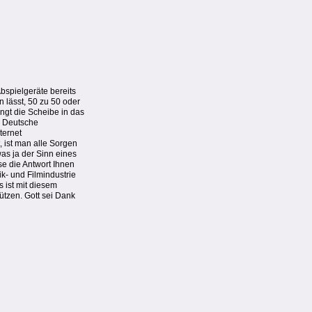
bspielgeräte bereits
 lässt, 50 zu 50 oder
ngt die Scheibe in das
e Deutsche
ternet
, ist man alle Sorgen
was ja der Sinn eines
se die Antwort Ihnen
ik- und Filmindustrie
s ist mit diesem
hützen. Gott sei Dank