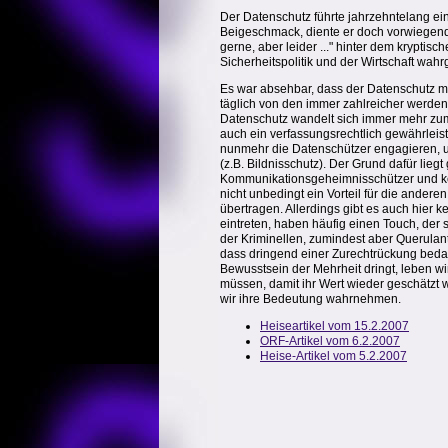
Der Datenschutz führte jahrzehntelang ein
Beigeschmack, diente er doch vorwiegend
gerne, aber leider ..." hinter dem krypti
Sicherheitspolitik und der Wirtschaft wa
Es war absehbar, dass der Datenschutz m
täglich von den immer zahlreicher werde
Datenschutz wandelt sich immer mehr zum 
auch ein verfassungsrechtlich gewährleist
nunmehr die Datenschützer engagieren, u
(z.B. Bildnisschutz). Der Grund dafür lieg
Kommunikationsgeheimnisschützer und kein
nicht unbedingt ein Vorteil für die ander
übertragen. Allerdings gibt es auch hier 
eintreten, haben häufig einen Touch, der 
der Kriminellen, zumindest aber Querulant
dass dringend einer Zurechtrückung bedar
Bewusstsein der Mehrheit dringt, leben wi
müssen, damit ihr Wert wieder geschätzt w
wir ihre Bedeutung wahrnehmen.
Heiseartikel vom 15.2.2007
ORF-Artikel vom 6.2.2007
Heise-Artikel vom 5.2.2007