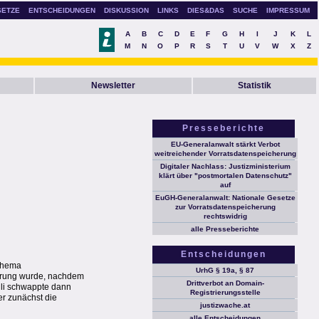
SETZE
ENTSCHEIDUNGEN
DISKUSSION
LINKS
DIES&DAS
SUCHE
IMPRESSUM
A
B
C
D
E
F
G
H
I
J
K
L
M
N
O
P
R
S
T
U
V
W
X
Z
Newsletter
Statistik
Presseberichte
EU-Generalanwalt stärkt Verbot
weitreichender Vorratsdatenspeicherung
Digitaler Nachlass: Justizministerium
klärt über "postmortalen Datenschutz"
auf
EuGH-Generalanwalt: Nationale Gesetze
zur Vorratsdatenspeicherung
rechtswidrig
alle Presseberichte
Entscheidungen
 Thema
UrhG § 19a, § 87
herung wurde, nachdem
Drittverbot an Domain-
uli schwappte dann
Registrierungsstelle
er zunächst die
justizwache.at
alle Entscheidungen