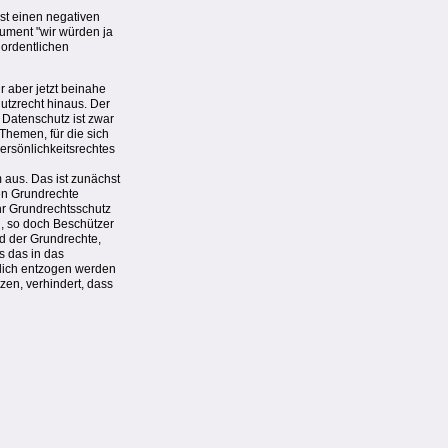
ist einen negativen
ument "wir würden ja
 ordentlichen
 aber jetzt beinahe
utzrecht hinaus. Der
 Datenschutz ist zwar
Themen, für die sich
rsönlichkeitsrechtes
 aus. Das ist zunächst
ren Grundrechte
ehr Grundrechtsschutz
l, so doch Beschützer
ld der Grundrechte,
s das in das
ntlich entzogen werden
zen, verhindert, dass