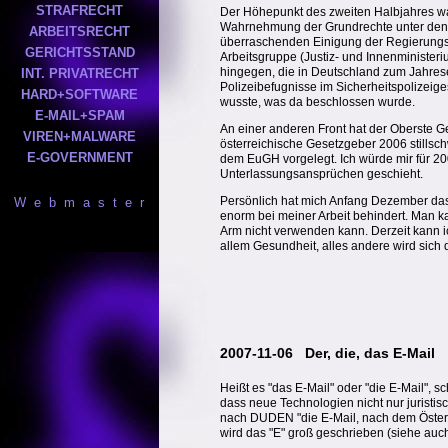
STRAFRECHT
Der Höhepunkt des zweiten Halbjahres war 
Wahrnehmung der Grundrechte unter den ne
ARBEITSRECHT
überraschenden Einigung der Regierungsp
GERICHTSSTAND
Arbeitsgruppe (Justiz- und Innenministeri
hingegen, die in Deutschland zum Jahres
INT. PRIVATRECHT
Polizeibefugnisse im Sicherheitspolizeige
HARD+SOFTWARE
wusste, was da beschlossen wurde.
E-MAIL+SPAM
An einer anderen Front hat der Oberste Ger
VIREN+MALWARE
österreichische Gesetzgeber 2006 stills
E-GOVERNMENT
dem EuGH vorgelegt. Ich würde mir für 2
Unterlassungsansprüchen geschieht.
Persönlich hat mich Anfang Dezember das
W e b m a s t e r
enorm bei meiner Arbeit behindert. Man k
Arm nicht verwenden kann. Derzeit kann ic
allem Gesundheit, alles andere wird sich
2007-11-06 Der, die, das E-Mail
Heißt es "das E-Mail" oder "die E-Mail", s
dass neue Technologien nicht nur juristisc
nach DUDEN "die E-Mail, nach dem Österrei
wird das "E" groß geschrieben (siehe auc