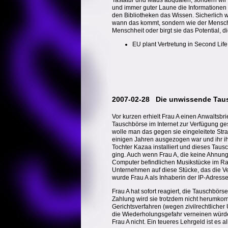
Tastatur und Maus abquälen, sondern wir 
und immer guter Laune die Informationen h
den Bibliotheken das Wissen. Sicherlich w
wann das kommt, sondern wie der Mensch 
Menschheit oder birgt sie das Potential,
EU plant Vertretung in Second Life
2007-02-28 Die unwissende Tau
Vor kurzen erhielt Frau A einen Anwaltsb
Tauschbörse im Internet zur Verfügung ge
wolle man das gegen sie eingeleitete Straf
einigen Jahren ausgezogen war und ihr ihr
Tochter Kazaa installiert und dieses Tau
ging. Auch wenn Frau A, die keine Ahnung
Computer befindlichen Musikstücke im R
Unternehmen auf diese Stücke, das die Ve
wurde Frau A als Inhaberin der IP-Adress
Frau A hat sofort reagiert, die Tauschbör
Zahlung wird sie trotzdem nicht herumkom
Gerichtsverfahren (wegen zivilrechtliche
die Wiederholungsgefahr verneinen würde,
Frau A nicht. Ein teueres Lehrgeld ist es 