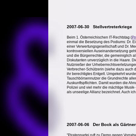
2007-06-30 Stellvertreterkriege
Beim 1. Österreichischen IT-Rechtstag (
P
einmal die Besetzung des Podiums: Dr. E
einer Verwertungsgesellschaft und Dr. M
kontroversiellen Auseinandersetzung geht
und die Bürgerrechter, die gemeiniglich al
Diskutanten unverzüglich in die Haare. Die
Nutznießer der Urheberrechtsverletzungen a
Verbrecher-Schützerin (siehe dazu auch
ihr berechtigtes Entgelt. Umgekehrt wur
Tauschbörsennutzer die Grundrechte aller 
Auskunftspflichten. Damit wurden die Ahnu
Polizei und viel mehr die mächtige Musik- u
als unseelige Allianz bezeichnet. Auch ich 
2007-06-06 Der Bock als Gärtner
"Piratenpartei ruft zu Demo gegen Vorr