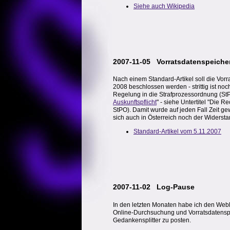
Siehe auch Wikipedia
2007-11-05 Vorratsdatenspeich
Nach einem Standard-Artikel soll die Vor
2008 beschlossen werden - strittig ist no
Regelung in die Strafprozessordnung (StP
Auskunftspflicht
" - siehe Untertitel "Die 
StPO). Damit wurde auf jeden Fall Zeit ge
sich auch in Österreich noch der Widerstan
Standard-Artikel vom 5.11.2007
2007-11-02 Log-Pause
In den letzten Monaten habe ich den Weblog
Online-Durchsuchung und Vorratsdatenspe
Gedankensplitter zu posten.