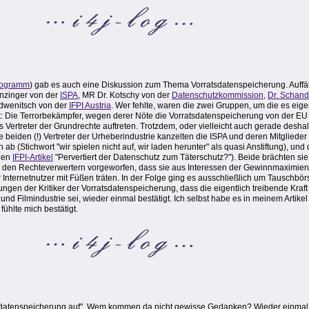
rogramm
) gab es auch eine Diskussion zum Thema Vorratsdatenspeicherung. Auffäl
inzinger von der
ISPA
, MR Dr. Kotschy von der
Datenschutzkommission
,
Dr. Schan
edwenitsch von der
IFPI Austria
. Wer fehlte, waren die zwei Gruppen, um die es eigen
: Die Terrorbekämpfer, wegen derer Nöte die Vorratsdatenspeicherung von der EU
s Vertreter der Grundrechte auftreten. Trotzdem, oder vielleicht auch gerade deshal
 beiden (!) Vertreter der Urheberindustrie kanzelten die ISPA und deren Mitglieder a
b (Stichwort "wir spielen nicht auf, wir laden herunter" als quasi Anstiftung), und
 den
IFPI-Artikel
"Pervertiert der Datenschutz zum Täterschutz?"). Beide brächten s
de den Rechteverwertern vorgeworfen, dass sie aus Interessen der Gewinnmaximie
Internetnutzer mit Füßen träten. In der Folge ging es ausschließlich um Tauschbö
ngen der Kritiker der Vorratsdatenspeicherung, dass die eigentlich treibende Kraft
nd Filmindustrie sei, wieder einmal bestätigt. Ich selbst habe es in meinem Artikel "
fühlte mich bestätigt.
atsdatenspeicherung auf". Wem kommen da nicht gewisse Gedanken? Wieder einmal