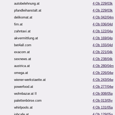
autobelehnung.at
4 Ob 229/03k
pfandleihanstalt.at
4 Ob 229/03k
delikomat.at
4 Ob 042/04m
firn.at
4 Ob 036/04d
zahntaxi.at
4 Ob 122/04a
akvermittlung.at
4 Ob 169/04p
bet4all.com
4 Ob 155/04d
exacom.at
4 Ob 221/04k
sexnews.at
4 Ob 238/04k
austrica.at
4 Ob 280/04m
omega.at
4 Ob 226/04w
wiener-werkstaette.at
4 Ob 243/04w
powerfood.at
4 Ob 277/04w
wohnbazar.at II
4 Ob 008/05p
palettenbörse.com
4 Ob 013/05y
whirlpools.at
4 Ob 131/05a
jobcafe.at
4 Ob 129/05g