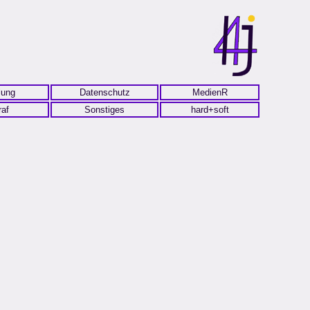
lung
Datenschutz
MedienR
raf
Sonstiges
hard+soft