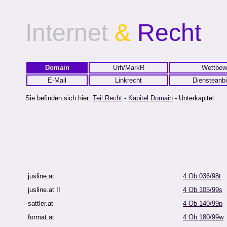
Internet
&
Recht
Domain
Urh/MarkR
Wettbew
E-Mail
Linkrecht
Diensteanbi
Sie befinden sich hier:
Teil Recht
-
Kapitel Domain
- Unterkapitel:
jusline.at
4 Ob 036/98t
jusline.at II
4 Ob 105/99s
sattler.at
4 Ob 140/99p
format.at
4 Ob 180/99w