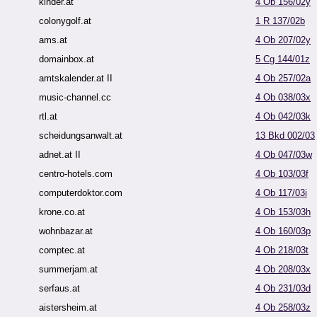
kinder.at
4 Ob 156/02y
colonygolf.at
1 R 137/02b
ams.at
4 Ob 207/02y
domainbox.at
5 Cg 144/01z
amtskalender.at II
4 Ob 257/02a
music-channel.cc
4 Ob 038/03x
rtl.at
4 Ob 042/03k
scheidungsanwalt.at
13 Bkd 002/03
adnet.at II
4 Ob 047/03w
centro-hotels.com
4 Ob 103/03f
computerdoktor.com
4 Ob 117/03i
krone.co.at
4 Ob 153/03h
wohnbazar.at
4 Ob 160/03p
comptec.at
4 Ob 218/03t
summerjam.at
4 Ob 208/03x
serfaus.at
4 Ob 231/03d
aistersheim.at
4 Ob 258/03z