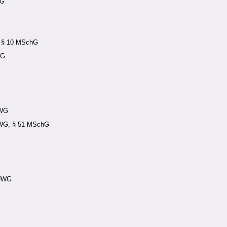
WG
, § 10 MSchG
WG
UWG
UWG, § 51 MSchG
 UWG