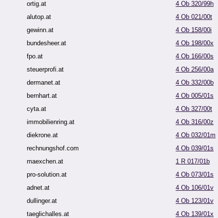
ortig.at
4 Ob 320/99h
alutop.at
4 Ob 021/00t
gewinn.at
4 Ob 158/00i
bundesheer.at
4 Ob 198/00x
fpo.at
4 Ob 166/00s
steuerprofi.at
4 Ob 256/00a
dermanet.at
4 Ob 332/00b
bernhart.at
4 Ob 005/01s
cyta.at
4 Ob 327/00t
immobilienring.at
4 Ob 316/00z
diekrone.at
4 Ob 032/01m
rechnungshof.com
4 Ob 039/01s
maexchen.at
1 R 017/01b
pro-solution.at
4 Ob 073/01s
adnet.at
4 Ob 106/01v
dullinger.at
4 Ob 123/01v
taeglichalles.at
4 Ob 139/01x