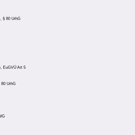
, § 80 UrhG
, EuGVÜ Art 5
 80 UrhG
UWG