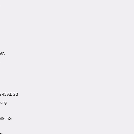
G
UWG
G
 § 43 ABGB
hung
 MSchG