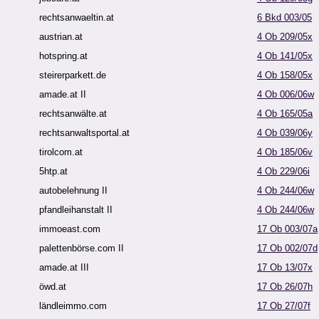
rechtsanwaeltin.at
6 Bkd 003/05
austrian.at
4 Ob 209/05x
hotspring.at
4 Ob 141/05x
steirerparkett.de
4 Ob 158/05x
amade.at II
4 Ob 006/06w
rechtsanwälte.at
4 Ob 165/05a
rechtsanwaltsportal.at
4 Ob 039/06y
tirolcom.at
4 Ob 185/06v
5htp.at
4 Ob 229/06i
autobelehnung II
4 Ob 244/06w
pfandleihanstalt II
4 Ob 244/06w
immoeast.com
17 Ob 003/07a
palettenbörse.com II
17 Ob 002/07d
amade.at III
17 Ob 13/07x
öwd.at
17 Ob 26/07h
ländleimmo.com
17 Ob 27/07f