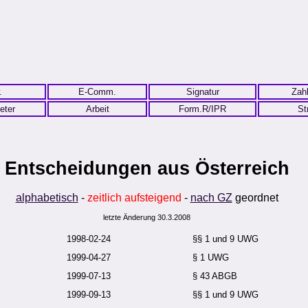
.
E-Comm.
Signatur
Zah
eter
Arbeit
Form.R/IPR
St
Entscheidungen aus Österreich
alphabetisch
-
zeitlich aufsteigend
-
nach GZ
geordnet
letzte Änderung 30.3.2008
1998-02-24
§§ 1 und 9 UWG
1999-04-27
§ 1 UWG
1999-07-13
§ 43 ABGB
1999-09-13
§§ 1 und 9 UWG