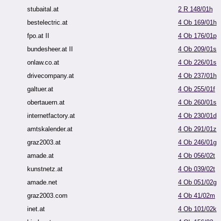
stubaital.at
2 R 148/01h
bestelectric.at
4 Ob 169/01h
fpo.at II
4 Ob 176/01p
bundesheer.at II
4 Ob 209/01s
onlaw.co.at
4 Ob 226/01s
drivecompany.at
4 Ob 237/01h
galtuer.at
4 Ob 255/01f
obertauern.at
4 Ob 260/01s
internetfactory.at
4 Ob 230/01d
amtskalender.at
4 Ob 291/01z
graz2003.at
4 Ob 246/01g
amade.at
4 Ob 056/02t
kunstnetz.at
4 Ob 039/02t
amade.net
4 Ob 051/02g
graz2003.com
4 Ob 41/02m
inet.at
4 Ob 101/02k