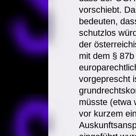
vorschiebt. Da
bedeuten, das
schutzlos wür
der österreich
mit dem § 87b
europarechtli
vorgeprescht i
grundrechtsk
müsste (etwa 
vor kurzem ein 
Auskunftsansp