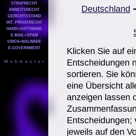
STRAFRECHT
Deutschland
ARBEITSRECHT
GERICHTSSTAND
INT. PRIVATRECHT
HARD+SOFTWARE
E-MAIL+SPAM
VIREN+MALWARE
E-GOVERNMENT
Klicken Sie auf e
Entscheidungen 
W e b m a s t e r
sortieren. Sie kö
eine Übersicht al
anzeigen lassen o
Zusammenfassun
Entscheidungen; 
jeweils auf den Vol