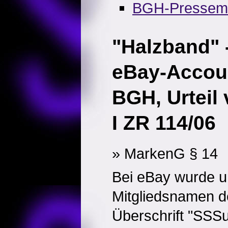
BGH-Pressemit
"Halzband" 
eBay-Accou
BGH, Urteil
I ZR 114/06
» MarkenG § 14
Bei eBay wurde u
Mitgliedsnamen d
Überschrift "SSSupe