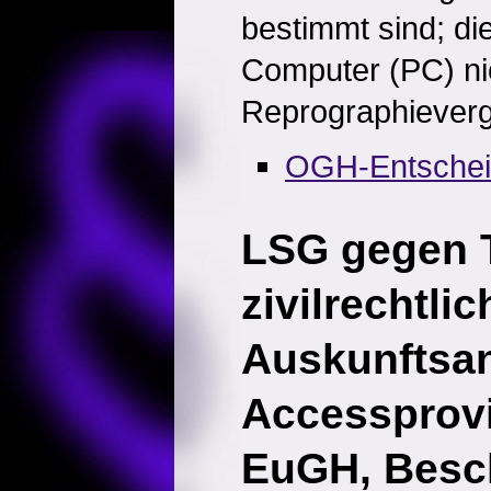
bestimmt sind; die
Computer (PC) nich
Reprographievergü
OGH-Entsche
LSG gegen T
zivilrechtlic
Auskunftsa
Accessprov
EuGH, Besc