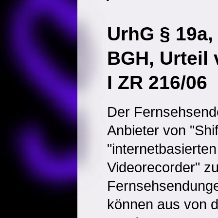
UrhG § 19a,
BGH, Urteil
I ZR 216/06
Der Fernsehsende
Anbieter von "Shi
"internetbasierte
Videorecorder" z
Fernsehsendunge
können aus von d