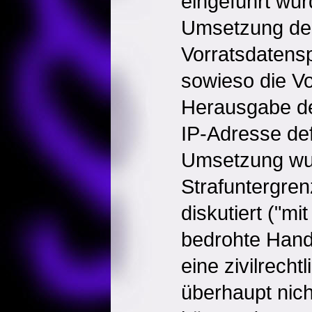
eingeführt wur
Umsetzung de
Vorratsdatens
sowieso die V
Herausgabe de
IP-Adresse def
Umsetzung wur
Strafuntergre
diskutiert ("mi
bedrohte Hand
eine zivilrecht
überhaupt nich