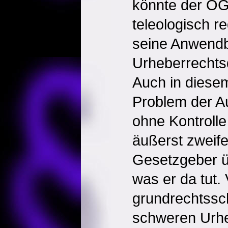
könnte der O
teleologisch r
seine Anwendb
Urheberrechtsd
Auch in diesem
Problem der Au
ohne Kontrolle
äußerst zweife
Gesetzgeber ü
was er da tut. 
grundrechtssc
schweren Urhe