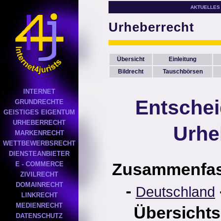
AKTUELLES
Urheberrecht
Übersicht
Einleitung
Bildrecht
Tauschbörsen
INTERNET
Entsche
GRUNDRECHTE
GEISTIGES EIGENTUM
URHEBERRECHT
Urhe
MARKENRECHT
WETTBEWERBSRECHT
DIENSTEANBIETER
Zusammenfa
E - COMMERCE
ZIVILRECHT
DOMAINRECHT
-
Deutschland
LINKRECHT
MEDIENRECHT
Übersichts
DATENSCHUTZ