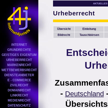
AKTUELLES
Urheberrecht
Übersicht
Einleitung
Bildrecht
Tauschbörsen
INTERNET
Entsche
GRUNDRECHTE
GEISTIGES EIGENTUM
URHEBERRECHT
Urhe
MARKENRECHT
WETTBEWERBSRECHT
DIENSTEANBIETER
Zusammenfa
E - COMMERCE
ZIVILRECHT
DOMAINRECHT
-
Deutschland
LINKRECHT
MEDIENRECHT
Übersichts
DATENSCHUTZ