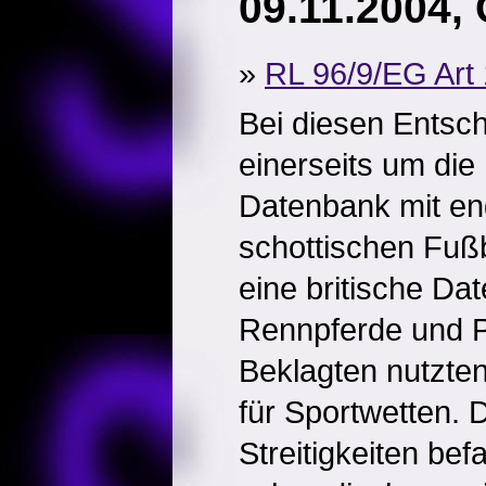
09.11.2004, 
»
RL 96/9/EG Art 1
Bei diesen Entsc
einerseits um die
Datenbank mit en
schottischen Fußb
eine britische Da
Rennpferde und P
Beklagten nutzte
für Sportwetten. 
Streitigkeiten bef