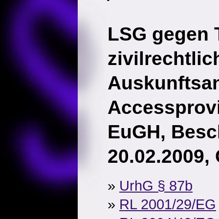
LSG gegen T
zivilrechtlic
Auskunftsa
Accessprov
EuGH, Besc
20.02.2009,
»
UrhG § 87b
»
RL 2001/29/EG