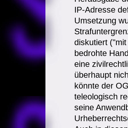
IP-Adresse def
Umsetzung wur
Strafuntergre
diskutiert ("mi
bedrohte Hand
eine zivilrecht
überhaupt nich
könnte der O
teleologisch r
seine Anwendb
Urheberrechtsd