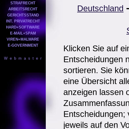
STRAFRECHT
Deutschland
ARBEITSRECHT
GERICHTSSTAND
INT. PRIVATRECHT
HARD+SOFTWARE
E-MAIL+SPAM
VIREN+MALWARE
E-GOVERNMENT
Klicken Sie auf e
Entscheidungen 
W e b m a s t e r
sortieren. Sie kö
eine Übersicht al
anzeigen lassen o
Zusammenfassun
Entscheidungen; 
jeweils auf den Vol