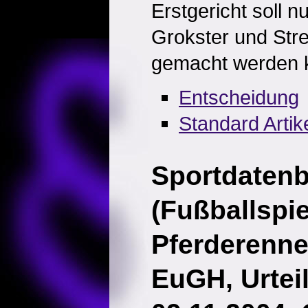
Erstgericht soll n
Grokster und Str
gemacht werden 
Entscheidung
Standard Artik
Sportdaten
(Fußballspi
Pferderenne
EuGH, Urtei