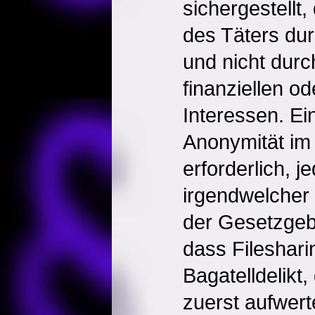
sichergestellt
des Täters durc
und nicht durc
finanziellen o
Interessen. Ei
Anonymität im I
erforderlich, j
irgendwelcher 
der Gesetzgeb
dass Filesharin
Bagatelldelikt
zuerst aufwert