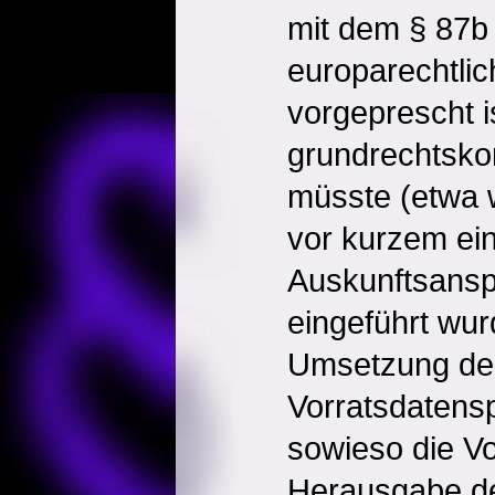
mit dem § 87b
europarechtli
vorgeprescht i
grundrechtsk
müsste (etwa 
vor kurzem ein 
Auskunftsansp
eingeführt wur
Umsetzung de
Vorratsdatens
sowieso die V
Herausgabe de