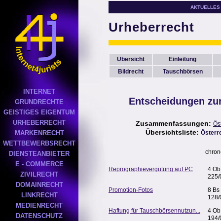
AKTUELLES
Urheberrecht
Übersicht
Einleitung
Bildrecht
Tauschbörsen
INTERNET
Entscheidungen zu
GRUNDRECHTE
GEISTIGES EIGENTUM
URHEBERRECHT
Zusammenfassungen:
Ös
Übersichtsliste:
MARKENRECHT
Österr
WETTBEWERBSRECHT
chron
DIENSTEANBIETER
E - COMMERCE
Reprographievergütung auf PC
4 Ob
ZIVILRECHT
225/
DOMAINRECHT
Promotion-Fotos
8 Bs
LINKRECHT
128/
MEDIENRECHT
Haftung für Tauschbörsennutzun...
4 Ob
DATENSCHUTZ
194/