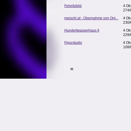
Felsritzbild
4 Ob
274/
meischi.at - Übernahme von Onl...
4 Ob
230/
Hundertwasserhaus II
4 Ob
229/
Figurstudio
4 Ob
108/
«