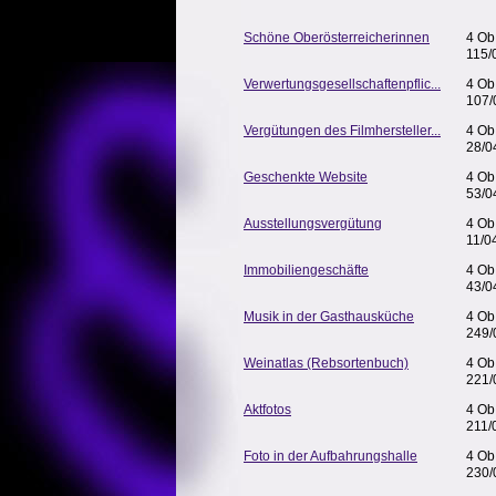
Schöne Oberösterreicherinnen
4 Ob
115/
Verwertungsgesellschaftenpflic...
4 Ob
107/
Vergütungen des Filmhersteller...
4 Ob
28/0
Geschenkte Website
4 Ob
53/0
Ausstellungsvergütung
4 Ob
11/0
Immobiliengeschäfte
4 Ob
43/0
Musik in der Gasthausküche
4 Ob
249/
Weinatlas (Rebsortenbuch)
4 Ob
221/
Aktfotos
4 Ob
211/
Foto in der Aufbahrungshalle
4 Ob
230/