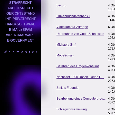
STRAFRECHT
Securo
4 Ob
ARBEITSRECHT
103
GERICHTSSTAND
Firmenbuchdatenbank II
4 Ob
INT. PRIVATRECHT
11/0
HARD+SOFTWARE
Videokamera-Attrappe
6 Ob
E-MAIL+SPAM
Übernahme von Code-Schnipseln
4 Ob
VIREN+MALWARE
198/
E-GOVERNMENT
Michaela S***
4 Ob
172/
W e b m a s t e r
Möbelixman
4 Ob
19/0
Gefahren des Drogenkonsums
4 Ob
43/
Nacht der 1000 Rosen - keine H...
4 Ob
226/
Smiths Freunde
4 Ob
146/
Bearbeitung eines Computerprog...
4 Ob
45/0
Schlagwortsammlung
4 Ob
58/0