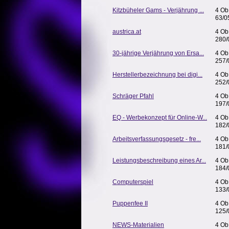
Kitzbüheler Gams - Verjährung ...
4 Ob
63/0
austrica.at
4 Ob
280
30-jährige Verjährung von Ersa...
4 Ob
257/
Herstellerbezeichnung bei digi...
4 Ob
252/
Schräger Pfahl
4 Ob
197/
EQ - Werbekonzept für Online-W...
4 Ob
182/
Arbeitsverfassungsgesetz - fre...
4 Ob
181/
Leistungsbeschreibung eines Ar...
4 Ob
184/
Computerspiel
4 Ob
133/
Puppenfee II
4 Ob
125/
NEWS-Materialien
4 Ob