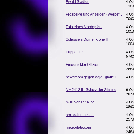
Ewald Stadler
4 Ob
120/
Prospekte und Anzeigen (Werbef...
4 Ob
70/0
Foto eines Mordopfers
4 Ob
105/
Schüssels Dornenkrone II
4 Ob
100/
Puppenfee
4 Ob
57/0
Eingenickter Offizier
4 Ob
268/
newsroom gegen oejc - glatte L...
4 Ob
MA 2412 II - Schutz der Stimme
6 Ob
287/
music-channel.cc
4 Ob
38/0
amtskalender.at II
4 Ob
257/
meteodata.com
4 Ob
248/