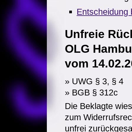
Entscheidung 
Unfreie Rü
OLG Hambur
vom 14.02.2
» UWG § 3, § 4
» BGB § 312c
Die Beklagte wies
zum Widerrufsrech
unfrei zurückges