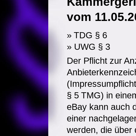
Kammergeri
vom 11.05.2
» TDG § 6
» UWG § 3
Der Pflicht zur An
Anbieterkennzei
(Impressumpflicht
§ 5 TMG) in einem 
eBay kann auch d
einer nachgelager
werden, die über d