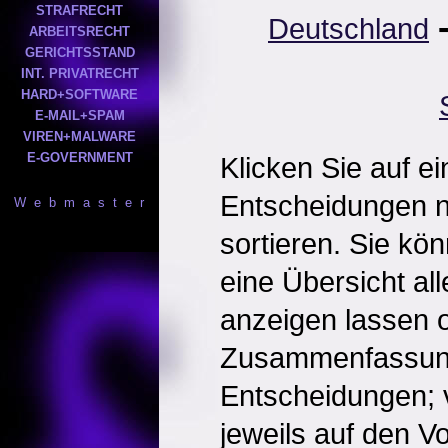
STRAFRECHT
Deutschland
ARBEITSRECHT
GERICHTSSTAND
INT. PRIVATRECHT
HARD+SOFTWARE
E-MAIL+SPAM
VIREN+MALWARE
E-GOVERNMENT
Klicken Sie auf e
Entscheidungen 
W e b m a s t e r
sortieren. Sie kö
eine Übersicht al
anzeigen lassen o
Zusammenfassun
Entscheidungen; 
jeweils auf den Vol