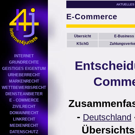
AKTUELLES
E-Commerce
Übersicht
E-Business
KSchG
Zahlungsverke
INTERNET
Entscheid
GRUNDRECHTE
GEISTIGES EIGENTUM
URHEBERRECHT
Comme
MARKENRECHT
WETTBEWERBSRECHT
DIENSTEANBIETER
Zusammenfa
E - COMMERCE
ZIVILRECHT
DOMAINRECHT
-
Deutschland
LINKRECHT
MEDIENRECHT
Übersichts
DATENSCHUTZ