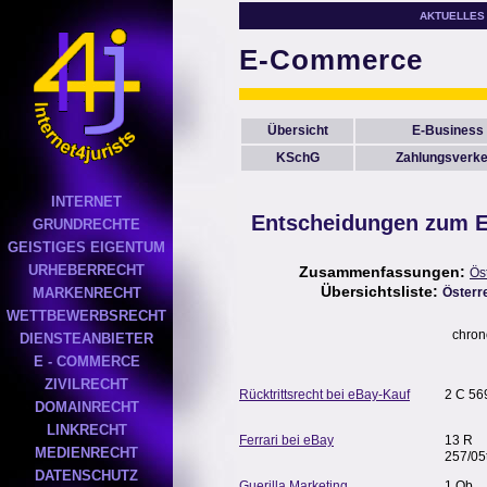
AKTUELLES
E-Commerce
Übersicht
E-Business
KSchG
Zahlungsverke
INTERNET
Entscheidungen zum E
GRUNDRECHTE
GEISTIGES EIGENTUM
URHEBERRECHT
Zusammenfassungen:
Ös
Übersichtsliste:
MARKENRECHT
Österr
WETTBEWERBSRECHT
chron
DIENSTEANBIETER
E - COMMERCE
ZIVILRECHT
Rücktrittsrecht bei eBay-Kauf
2 C 56
DOMAINRECHT
LINKRECHT
Ferrari bei eBay
13 R
MEDIENRECHT
257/05
DATENSCHUTZ
Guerilla Marketing
1 Ob