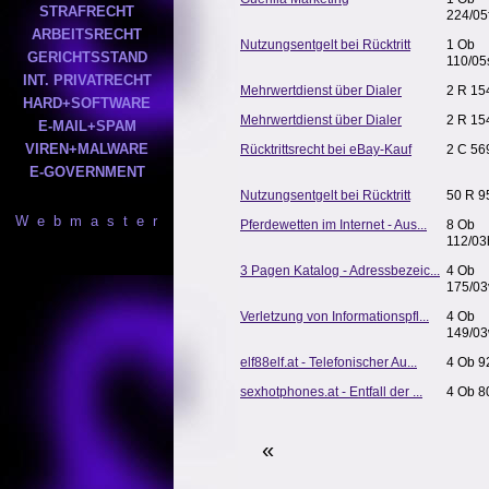
STRAFRECHT
224/05
ARBEITSRECHT
Nutzungsentgelt bei Rücktritt
1 Ob
GERICHTSSTAND
110/05
INT. PRIVATRECHT
Mehrwertdienst über Dialer
2 R 15
HARD+SOFTWARE
Mehrwertdienst über Dialer
2 R 15
E-MAIL+SPAM
VIREN+MALWARE
Rücktrittsrecht bei eBay-Kauf
2 C 56
E-GOVERNMENT
Nutzungsentgelt bei Rücktritt
50 R 9
W e b m a s t e r
Pferdewetten im Internet - Aus...
8 Ob
112/03
3 Pagen Katalog - Adressbezeic...
4 Ob
175/03
Verletzung von Informationspfl...
4 Ob
149/0
elf88elf.at - Telefonischer Au...
4 Ob 9
sexhotphones.at - Entfall der ...
4 Ob 8
«