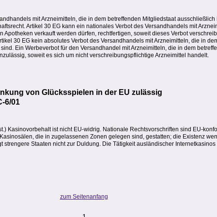
andhandels mit Arzneimitteln, die in dem betreffenden Mitgliedstaat ausschließlich
tsrecht. Artikel 30 EG kann ein nationales Verbot des Versandhandels mit Arzneim
in Apotheken verkauft werden dürfen, rechtfertigen, soweit dieses Verbot verschrei
t Artikel 30 EG kein absolutes Verbot des Versandhandels mit Arzneimitteln, die in d
g sind. Ein Werbeverbot für den Versandhandel mit Arzneimitteln, die in dem betreff
nzulässig, soweit es sich um nicht verschreibungspflichtige Arzneimittel handelt.
nkung von Glücksspielen in der EU zulässig
C-6/01
t.) Kasinovorbehalt ist nicht EU-widrig. Nationale Rechtsvorschriften sind EU-kon
 Kasinosälen, die in zugelassenen Zonen gelegen sind, gestatten; die Existenz wen
trengere Staaten nicht zur Duldung. Die Tätigkeit ausländischer Internetkasinos i
zum Seitenanfang
1