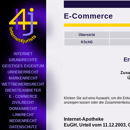
E-Commerce
Übersicht
KSchG
INTERNET
En
GRUNDRECHTE
GEISTIGES EIGENTUM
URHEBERRECHT
Zus
Ü
MARKENRECHT
WETTBEWERBSRECHT
DIENSTEANBIETER
E - COMMERCE
Klicken Sie auf eine Auswahl, um die Ent
anzeigen lassen oder die Zusammenfassun
ZIVILRECHT
DOMAINRECHT
LINKRECHT
Internet-Apotheke
MEDIENRECHT
EuGH, Urteil vom 11.12.2003, 
DATENSCHUTZ