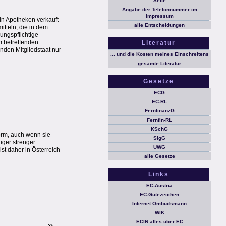
Seite
Angabe der Telefonnummer im
Impressum
 in Apotheken verkauft
alle Entscheidungen
itteln, die in dem
bungspflichtige
em betreffenden
Literatur
enden Mitgliedstaat nur
... und die Kosten meines Einschreitens
gesamte Literatur
Gesetze
ECG
EC-RL
FernfinanzG
Fernfin-RL
KSchG
form, auch wenn sie
SigG
iger strenger
UWG
st daher in Österreich
alle Gesetze
Links
EC-Austria
EC-Gütezeichen
Internet Ombudsmann
WIK
ECIN alles über EC
»