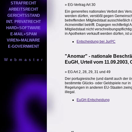
STRAFRECHT
» EG-Vertrag Art 30
ARBEITSRECHT
Ein generelles nationales Verbot des Vers
GERICHTSSTAND
werden dürfen, verstößt gegen Gemeinschaf
betreffenden Mitgliedstaat ausschließlich 
INT. PRIVATRECHT
Arzneimittel betrifft. Dagegen rechtfertig
HARD+SOFTWARE
Mitgliedstaat nicht verschreibungspflichti
in Apotheken verkauft werden dürfen, ist u
E-MAIL+SPAM
VIREN+MALWARE
Entscheidung bei JurPC
E-GOVERNMENT
"Anomar" - nationale Beschrä
W e b m a s t e r
EuGH, Urteil vom 11.09.2003, 
» EG Art 2, 28, 29, 31 und 49
Der portugiesische (und damit auch der ös
bestimmte Glücks- oder Geldspiele nur in
Regelungen in anderen EU-Staaten zwingt s
illegal.
EuGH-Entscheidung
«