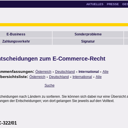
AKTUELLES
PRESSE
GE
E-Business
Sonderprobleme
Zahlungsverkehr
Signatur
tscheidungen zum E-Commerce-Recht
ammenfassungen:
-
-
-
Österreich
Deutschland
International
Alle
bersichtsliste:
-
-
-
Österreich
Deutschland
International
Alle
Suche
scheidungen nach Ländern zu sortieren. Sie können sich dabei nur eine Übersicht 
gen der Entscheidungen; von dort gelangen Sie jeweils auf den Volltext.
C-322/01