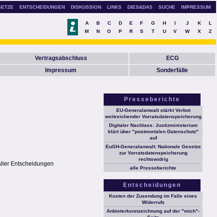
SETZE
ENTSCHEIDUNGEN
DISKUSSION
LINKS
DIES&DAS
SUCHE
IMPRESSUM
A
B
C
D
E
F
G
H
I
J
K
L
M
N
O
P
R
S
T
U
V
W
X
Z
Vertragsabschluss
ECG
Impressum
Sonderfälle
Presseberichte
EU-Generalanwalt stärkt Verbot
weitreichender Vorratsdatenspeicherung
Digitaler Nachlass: Justizministerium
klärt über "postmortalen Datenschutz"
auf
EuGH-Generalanwalt: Nationale Gesetze
zur Vorratsdatenspeicherung
rechtswidrig
aller Entscheidungen
alle Presseberichte
Entscheidungen
Kosten der Zusendung im Falle eines
Widerrufs
Anbieterkennzeichnung auf der "mich"-