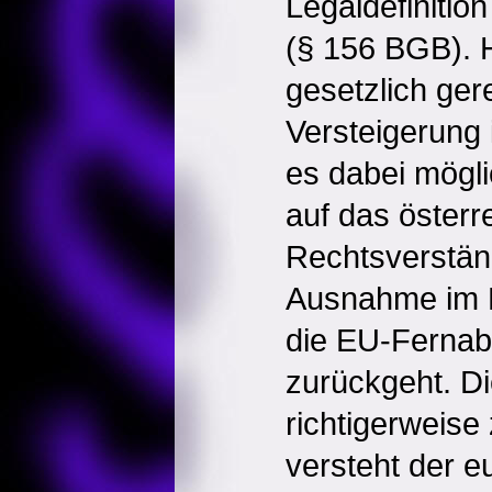
Legaldefinition
(§ 156 BGB). H
gesetzlich ger
Versteigerung 
es dabei mögli
auf das österr
Rechtsverständ
Ausnahme im 
die EU-Fernabs
zurückgeht. Di
richtigerweise
versteht der e