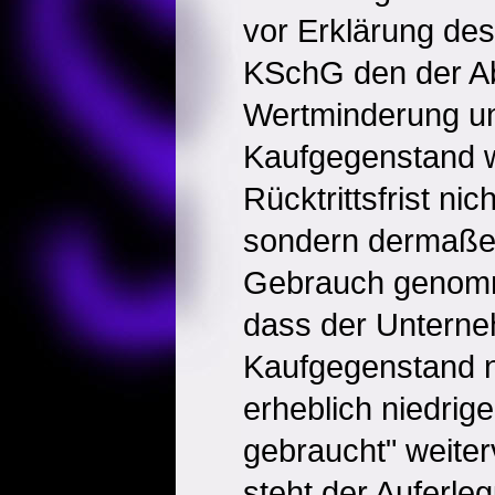
vor Erklärung des
KSchG den der A
Wertminderung un
Kaufgegenstand 
Rücktrittsfrist nic
sondern dermaßen
Gebrauch genomm
dass der Untern
Kaufgegenstand 
erheblich niedrig
gebraucht" weite
steht der Auferle