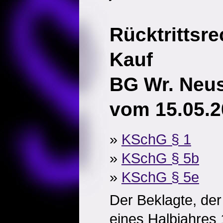
Rücktrittsre
Kauf
BG Wr. Neust
vom 15.05.2
»
KSchG § 1
»
KSchG § 5b
»
KSchG § 5e
Der Beklagte, der
eines Halbjahres