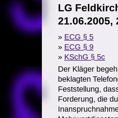
LG Feldkirch
21.06.2005,
»
ECG § 5
»
ECG § 9
»
KSchG § 5c
Der Kläger begeh
beklagten Telefon
Feststellung, das
Forderung, die du
Inanspruchnahme