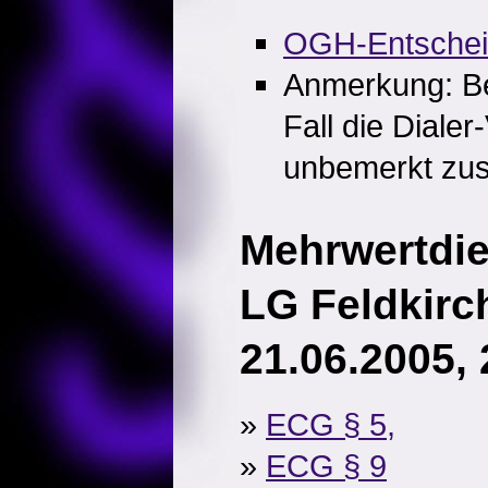
OGH-Entsche
Anmerkung: Be
Fall die Dialer
unbemerkt zu
Mehrwertdie
LG Feldkirch
21.06.2005,
»
ECG § 5,
»
ECG § 9