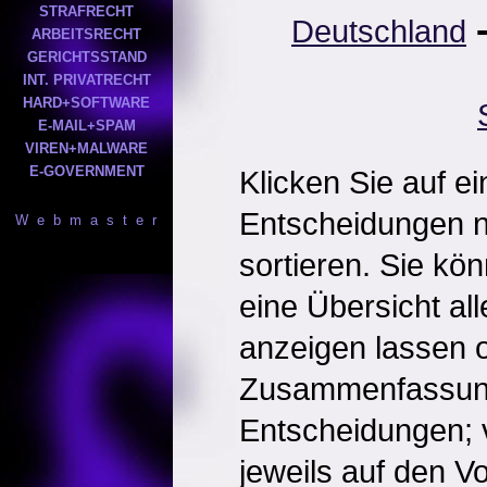
STRAFRECHT
Deutschland
ARBEITSRECHT
GERICHTSSTAND
INT. PRIVATRECHT
HARD+SOFTWARE
E-MAIL+SPAM
VIREN+MALWARE
E-GOVERNMENT
Klicken Sie auf e
Entscheidungen 
W e b m a s t e r
sortieren. Sie kö
eine Übersicht al
anzeigen lassen o
Zusammenfassun
Entscheidungen; 
jeweils auf den Vol