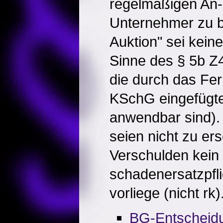
regelmäßigen An-
Unternehmer zu be
Auktion" sei kein
Sinne des § 5b Z
die durch das Fe
KSchG eingefügt
anwendbar sind).
seien nicht zu er
Verschulden kein
schadenersatzpfli
vorliege (nicht rk)
BG-Entscheid