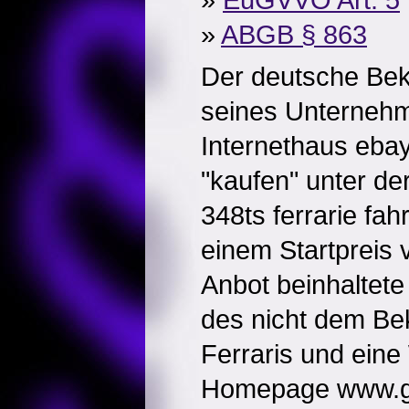
»
ABGB § 863
Der deutsche Bek
seines Unterneh
Internethaus ebay
"kaufen" unter der
348ts ferrarie fa
einem Startpreis
Anbot beinhaltet
des nicht dem Be
Ferraris und ein
Homepage www.gra