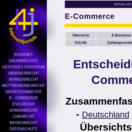
AKTUELLES
E-Commerce
Übersicht
E-Business
KSchG
Zahlungsverke
INTERNET
Entscheid
GRUNDRECHTE
GEISTIGES EIGENTUM
URHEBERRECHT
Comme
MARKENRECHT
WETTBEWERBSRECHT
DIENSTEANBIETER
Zusammenfa
E - COMMERCE
ZIVILRECHT
DOMAINRECHT
-
Deutschland
LINKRECHT
MEDIENRECHT
Übersichts
DATENSCHUTZ