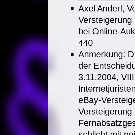
Axel Anderl, V
Versteigerung 
bei Online-Au
440
Anmerkung: Die
der Entschei
3.11.2004, VII
Internetjuriste
eBay-Versteig
Versteigerung
Fernabsatzgese
schlicht mit ne