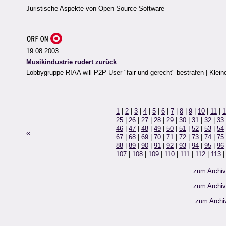
Juristische Aspekte von Open-Source-Software
19.08.2003
Musikindustrie rudert zurück
Lobbygruppe RIAA will P2P-User "fair und gerecht" bestrafen | Klein
1
|
2
|
3
|
4
|
5
|
6
|
7
|
8
|
9
|
10
|
11
|
1
25
|
26
|
27
|
28
|
29
|
30
|
31
|
32
|
33
46
|
47
|
48
|
49
|
50
|
51
|
52
|
53
|
54
«
67
|
68
|
69
|
70
|
71
|
72
|
73
|
74
|
75
88
|
89
|
90
|
91
|
92
|
93
|
94
|
95
|
96
107
|
108
|
109
|
110
|
111
|
112
|
113
zum Archi
zum Archi
zum Archi