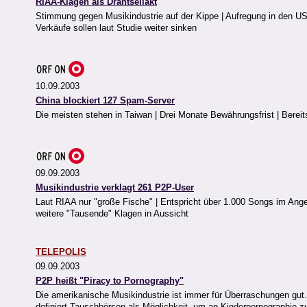
RIAA-Klagen als Drahtseilakt
Stimmung gegen Musikindustrie auf der Kippe | Aufregung in den USA
Verkäufe sollen laut Studie weiter sinken
10.09.2003
China blockiert 127 Spam-Server
Die meisten stehen in Taiwan | Drei Monate Bewährungsfrist | Berei
09.09.2003
Musikindustrie verklagt 261 P2P-User
Laut RIAA nur "große Fische" | Entspricht über 1.000 Songs im Ang
weitere "Tausende" Klagen in Aussicht
TELEPOLIS
09.09.2003
P2P heißt "Piracy to Pornography"
Die amerikanische Musikindustrie ist immer für Überraschungen gut
definiert Tauschbörsen als Möglichkeit, um an Kinderpornographie z