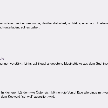
ministerium einberufen wurde, darüber diskutiert, ob Netzsperren auf Urhebe
d runterladen, soll es geben.
gle
hungen verstärkt, Links auf illegal angebotene Musikstücke aus dem Suchind
n kleineren Ländern wie Österreich können die Vorschläge allerdings mit we
 dem Keyword "schwul" assoziiert wird.