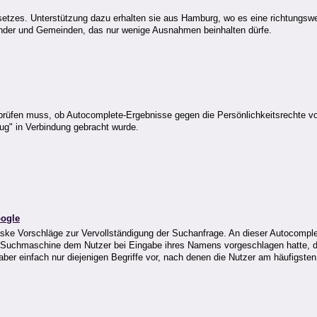
setzes. Unterstützung dazu erhalten sie aus Hamburg, wo es eine richtungsw
Länder und Gemeinden, das nur wenige Ausnahmen beinhalten dürfe.
prüfen muss, ob Autocomplete-Ergebnisse gegen die Persönlichkeitsrechte vo
ug" in Verbindung gebracht wurde.
oogle
aske Vorschläge zur Vervollständigung der Suchanfrage. An dieser Autocompl
ie Suchmaschine dem Nutzer bei Eingabe ihres Namens vorgeschlagen hatte, di
ber einfach nur diejenigen Begriffe vor, nach denen die Nutzer am häufigste