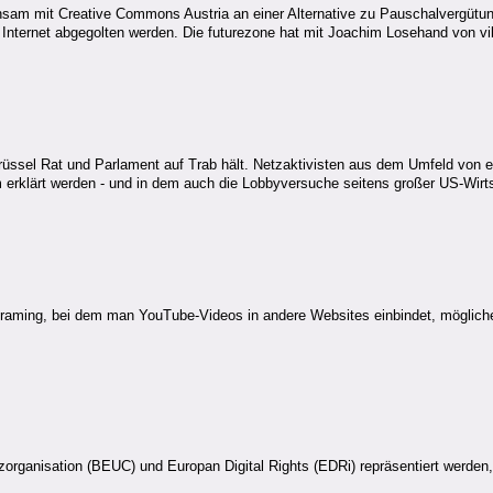
einsam mit Creative Commons Austria an einer Alternative zu Pauschalvergütun
m Internet abgegolten werden. Die futurezone hat mit Joachim Losehand von vi
Brüssel Rat und Parlament auf Trab hält. Netzaktivisten aus dem Umfeld von
erklärt werden - und in dem auch die Lobbyversuche seitens großer US-Wirt
aming, bei dem man YouTube-Videos in andere Websites einbindet, mögliche
zorganisation (BEUC) und Europan Digital Rights (EDRi) repräsentiert werde