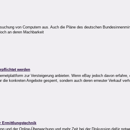
rchsuchung von Computern aus. Auch die Pläne des deutschen Bundesinnenmin
edoch an deren Machbarkeit
pflichtet werden
ternetplattform zur Versteigerung anbieten. Wenn eBay jedoch davon erfahre,
 die konkreten Angebote gesperrt, sondern auch deren erneuter Verkauf ver
 Ermittlungstechnik
ng und der Online-Überwachung und mehr Zeit bei der Diskussion dafür notw