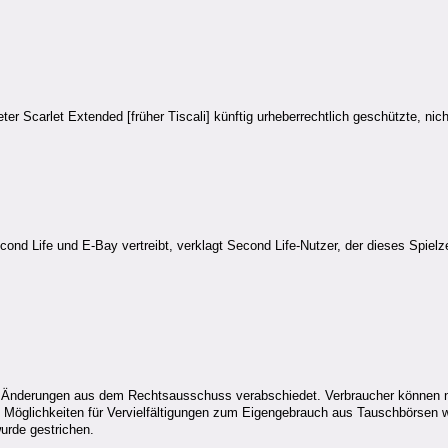
r Scarlet Extended [früher Tiscali] künftig urheberrechtlich geschützte, nicht
ond Life und E-Bay vertreibt, verklagt Second Life-Nutzer, der dieses Spielze
n Änderungen aus dem Rechtsausschuss verabschiedet. Verbraucher können na
öglichkeiten für Vervielfältigungen zum Eigengebrauch aus Tauschbörsen w
urde gestrichen.