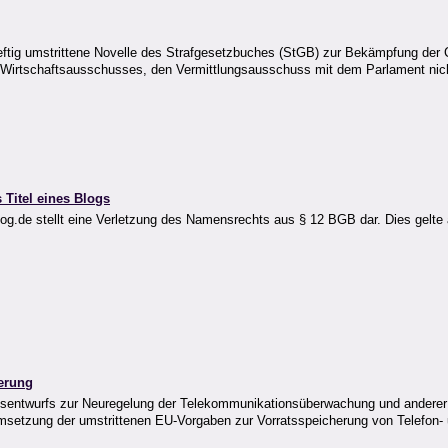
heftig umstrittene Novelle des Strafgesetzbuches (StGB) zur Bekämpfung der 
 Wirtschaftsausschusses, den Vermittlungsausschuss mit dem Parlament nic
itel eines Blogs
e stellt eine Verletzung des Namensrechts aus § 12 BGB dar. Dies gelte auc
erung
ngsentwurfs zur Neuregelung der Telekommunikationsüberwachung und anderer 
msetzung der umstrittenen EU-Vorgaben zur Vorratsspeicherung von Telefon- 