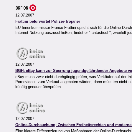
12.07.2007
Frattini befürwortet Polizei-Trojaner
EU-Innenkommissar Franco Frattini spricht sich für die Online-Du
Internet-Nutzung auszuschließen, findet er "fantastisch", zweifelt j
12.07.2007
BGH: eBay kann zur Sperrung jugendgefährdender Angebote ver
eBay muss zwar nicht durchgängig prüfen, was Verkäufer auf der In
Pornovideos zum Verkauf angeboten würden, dann müssten nicht nur
künftig genauer überprüfen.
12.07.2007
Online-Durchsuchung: Zwischen Freiheitsrechten und moderner
Eine klarere Differenzierung von Maßnahmen der Online-Durchsuchu