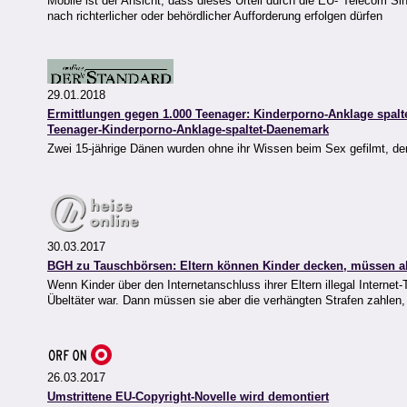
Mobile ist der Ansicht, dass dieses Urteil durch die EU-"Telecom Si
nach richterlicher oder behördlicher Aufforderung erfolgen dürfen
29.01.2018
Ermittlungen gegen 1.000 Teenager: Kinderporno-Anklage spalt
Teenager-Kinderporno-Anklage-spaltet-Daenemark
Zwei 15-jährige Dänen wurden ohne ihr Wissen beim Sex gefilmt, den
30.03.2017
BGH zu Tauschbörsen: Eltern können Kinder decken, müssen a
Wenn Kinder über den Internetanschluss ihrer Eltern illegal Interne
Übeltäter war. Dann müssen sie aber die verhängten Strafen zahlen,
26.03.2017
Umstrittene EU-Copyright-Novelle wird demontiert