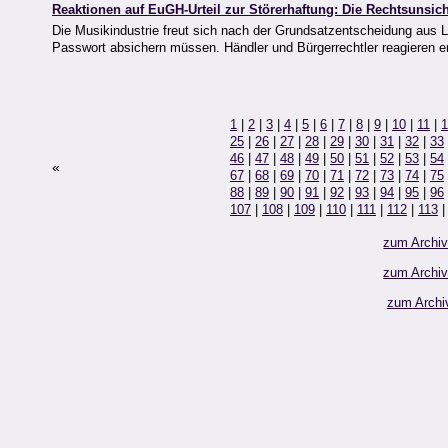
Reaktionen auf EuGH-Urteil zur Störerhaftung: Die Rechtsunsich
Die Musikindustrie freut sich nach der Grundsatzentscheidung aus 
Passwort absichern müssen. Händler und Bürgerrechtler reagieren er
1
|
2
|
3
|
4
|
5
|
6
|
7
|
8
|
9
|
10
|
11
|
1
25
|
26
|
27
|
28
|
29
|
30
|
31
|
32
|
33
46
|
47
|
48
|
49
|
50
|
51
|
52
|
53
|
54
«
67
|
68
|
69
|
70
|
71
|
72
|
73
|
74
|
75
88
|
89
|
90
|
91
|
92
|
93
|
94
|
95
|
96
107
|
108
|
109
|
110
|
111
|
112
|
113
zum Archi
zum Archi
zum Archi