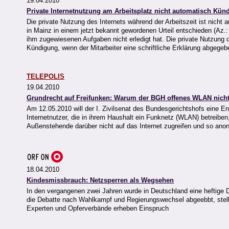
19.04.2010
Private Internetnutzung am Arbeitsplatz nicht automatisch Kü
Die private Nutzung des Internets während der Arbeitszeit ist nicht
in Mainz in einem jetzt bekannt gewordenen Urteil entschieden (Az.
ihm zugewiesenen Aufgaben nicht erledigt hat. Die private Nutzung d
Kündigung, wenn der Mitarbeiter eine schriftliche Erklärung abgegeb
TELEPOLIS
19.04.2010
Grundrecht auf Freifunken: Warum der BGH offenes WLAN nicht
Am 12.05.2010 will der I. Zivilsenat des Bundesgerichtshofs eine E
Internetnutzer, die in ihrem Haushalt ein Funknetz (WLAN) betreiben
Außenstehende darüber nicht auf das Internet zugreifen und so an
18.04.2010
Kindesmissbrauch: Netzsperren als Wegsehen
In den vergangenen zwei Jahren wurde in Deutschland eine heftige 
die Debatte nach Wahlkampf und Regierungswechsel abgeebbt, stell
Experten und Opferverbände erheben Einspruch