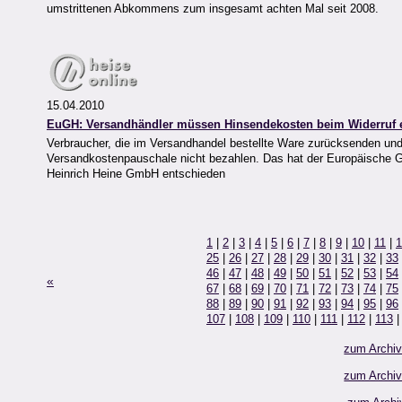
umstrittenen Abkommens zum insgesamt achten Mal seit 2008.
15.04.2010
EuGH: Versandhändler müssen Hinsendekosten beim Widerruf e
Verbraucher, die im Versandhandel bestellte Ware zurücksenden un
Versandkostenpauschale nicht bezahlen. Das hat der Europäische G
Heinrich Heine GmbH entschieden
1
|
2
|
3
|
4
|
5
|
6
|
7
|
8
|
9
|
10
|
11
|
1
25
|
26
|
27
|
28
|
29
|
30
|
31
|
32
|
33
46
|
47
|
48
|
49
|
50
|
51
|
52
|
53
|
54
«
67
|
68
|
69
|
70
|
71
|
72
|
73
|
74
|
75
88
|
89
|
90
|
91
|
92
|
93
|
94
|
95
|
96
107
|
108
|
109
|
110
|
111
|
112
|
113
zum Archi
zum Archi