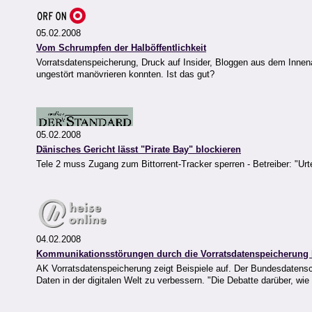
05.02.2008
Vom Schrumpfen der Halböffentlichkeit
Vorratsdatenspeicherung, Druck auf Insider, Bloggen aus dem Innena
ungestört manövrieren konnten. Ist das gut?
05.02.2008
Dänisches Gericht lässt "Pirate Bay" blockieren
Tele 2 muss Zugang zum Bittorrent-Tracker sperren - Betreiber: "Urte
04.02.2008
Kommunikationsstörungen durch die Vorratsdatenspeicherung 
AK Vorratsdatenspeicherung zeigt Beispiele auf. Der Bundesdatensch
Daten in der digitalen Welt zu verbessern. "Die Debatte darüber, wie 