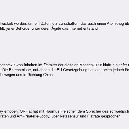
entwickelt worden, um ein Datennetz zu schaffen, das auch einen Atomkrieg 
hlt, jener Behörde, unter deren Ägide das Internet entstand
raxis von Inhalten im Zeitalter der digitalen Massenkultur klafft ein tiefer
 Die Erkenntnisse, auf denen die EU-Gesetzgebung basiere, seien jedoch län
ir bewegen uns in Richtung China
ay erhoben. ORF.at hat mit Rasmus Fleischer, dem Sprecher des schwedische
raten und Anti-Piraterie-Lobby, über Netzzensur und Flatrate gesprochen.