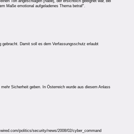
inen Ton angeschlagen [habe], der ersichtlich geeignet war, bei
ichem Maße emotional aufgeladenes Thema betraf".
g gebracht. Damit soll es dem Verfassungsschutz erlaubt
r mehr Sicherheit geben. In Österreich wurde aus diesem Anlass
ww.wired.com/politics/security/news/2008/02/cyber_command