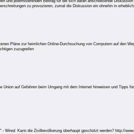
en und polemisierenden Beitrag für die sich daran anschließende Diskussion e
berschreitungen zu provozieren, zumal die Diskussion ein ohnehin in erhebl
ittenen Pläne zur heimlichen Online-Durchsuchung von Computern auf den We
ächtigen zuzugreifen
sche Union auf Gefahren beim Umgang mit dem Internet hinweisen und Tipps fü
n" - Wired: Kann die Zivilbevölkerung überhaupt geschützt werden? http://w