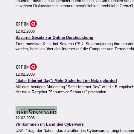
anderem, dass sich Niggemeier durch seinen "außerordentlich scharf
einzelnen Diskussionsteilnehmern persönlichkeitsrechtliche Grenzü
12.02.2008
Bayerns Gesetz zur Online-Durchsuchung
Trotz massiver Kritik hat Bayerns CSU- Staatsregierung ihre umstr
werden, heimlich über das Internet auf die Computer von Terrorverd
12.02.2008
"Safer Internet Day": Mehr Sicherheit im Netz gefordert
Mit dem heutigen Aktionstag "Safer Internet Day" will die Europäi
der neue Ratgeber "Schutz vor Schmutz" präsentiert
12.02.2008
Willkommen im Land des Cyberwars
USA: "Sagt der Nation, das Zeitalter des Cyberwars ist angebroche