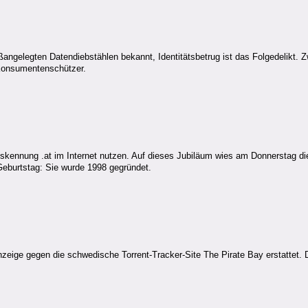
ngelegten Datendiebstählen bekannt, Identitätsbetrug ist das Folgedelikt. Zw
 Konsumentenschützer.
skennung .at im Internet nutzen. Auf dieses Jubiläum wies am Donnerstag die
s Geburtstag: Sie wurde 1998 gegründet.
ge gegen die schwedische Torrent-Tracker-Site The Pirate Bay erstattet. Der