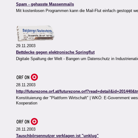
Spam - gehasste Massenmails
Mit kostenlosen Programmen kann die Mail-Flut einfach gestoppt we
29.11.2003
Bettdecke gegen elektronische Springflut
Digitale Spaltung der Welt - Bangen um Datenschutz in Industrienat
28.11.2003
http://futurezone.orf.at/futurezone.orf?read=detail&id=201440&
Konstituierung der "Plattform Wirtschaft" | WKÖ: E-Government wese
Kooperation
28.11.2003
Tauschbörsennutzer verklagen ist "unklug"