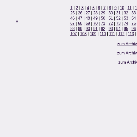
1
|
2
|
3
|
4
|
5
|
6
|
7
|
8
|
9
|
10
|
11
|
1
25
|
26
|
27
|
28
|
29
|
30
|
31
|
32
|
33
46
|
47
|
48
|
49
|
50
|
51
|
52
|
53
|
54
«
67
|
68
|
69
|
70
|
71
|
72
|
73
|
74
|
75
88
|
89
|
90
|
91
|
92
|
93
|
94
|
95
|
96
107
|
108
|
109
|
110
|
111
|
112
|
113
zum Archi
zum Archi
zum Archi