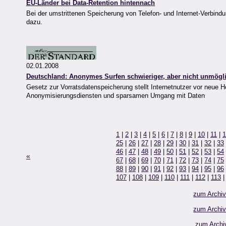
EU-Länder bei Data-Retention hintennach
Bei der umstrittenen Speicherung von Telefon- und Internet-Verbind
dazu.
02.01.2008
Deutschland: Anonymes Surfen schwieriger, aber nicht unmögl
Gesetz zur Vorratsdatenspeicherung stellt Internetnutzer vor neue H
Anonymisierungsdiensten und sparsamen Umgang mit Daten
1
|
2
|
3
|
4
|
5
|
6
|
7
|
8
|
9
|
10
|
11
|
1
25
|
26
|
27
|
28
|
29
|
30
|
31
|
32
|
33
46
|
47
|
48
|
49
|
50
|
51
|
52
|
53
|
54
«
67
|
68
|
69
|
70
|
71
|
72
|
73
|
74
|
75
88
|
89
|
90
|
91
|
92
|
93
|
94
|
95
|
96
107
|
108
|
109
|
110
|
111
|
112
|
113
zum Archi
zum Archi
zum Archi