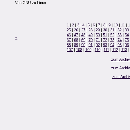
Von GNU zu Linux
1
|
2
|
3
|
4
|
5
|
6
|
7
|
8
|
9
|
10
|
11
|
1
25
|
26
|
27
|
28
|
29
|
30
|
31
|
32
|
33
46
|
47
|
48
|
49
|
50
|
51
|
52
|
53
|
54
«
67
|
68
|
69
|
70
|
71
|
72
|
73
|
74
|
75
88
|
89
|
90
|
91
|
92
|
93
|
94
|
95
|
96
107
|
108
|
109
|
110
|
111
|
112
|
113
zum Archi
zum Archi
zum Archi