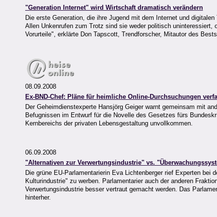
"Generation Internet" wird Wirtschaft dramatisch verändern
Die erste Generation, die ihre Jugend mit dem Internet und digitale
Allen Unkenrufen zum Trotz sind sie weder politisch uninteressiert,
Vorurteile", erklärte Don Tapscott, Trendforscher, Mitautor des Be
08.09.2008
Ex-BND-Chef: Pläne für heimliche Online-Durchsuchungen verf
Der Geheimdienstexperte Hansjörg Geiger warnt gemeinsam mit and
Befugnissen im Entwurf für die Novelle des Gesetzes fürs Bundesk
Kernbereichs der privaten Lebensgestaltung unvollkommen.
06.09.2008
"Alternativen zur Verwertungsindustrie" vs. "Überwachungssy
Die grüne EU-Parlamentarierin Eva Lichtenberger rief Experten bei d
Kulturindustrie" zu werben. Parlamentarier auch der anderen Fraktio
Verwertungsindustrie besser vertraut gemacht werden. Das Parlament
hinterher.