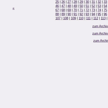
25
|
26
|
27
|
28
|
29
|
30
|
31
|
32
|
33
46
|
47
|
48
|
49
|
50
|
51
|
52
|
53
|
54
«
67
|
68
|
69
|
70
|
71
|
72
|
73
|
74
|
75
88
|
89
|
90
|
91
|
92
|
93
|
94
|
95
|
96
107
|
108
|
109
|
110
|
111
|
112
|
113
zum Archi
zum Archi
zum Archi