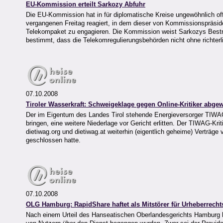
EU-Kommission erteilt Sarkozy Abfuhr
Die EU-Kommission hat in für diplomatische Kreise ungewöhnlich of
vergangenen Freitag reagiert, in dem dieser von Kommissionspräside
Telekompaket zu engagieren. Die Kommission weist Sarkozys Bestr
bestimmt, dass die Telekomregulierungsbehörden nicht ohne richterl
07.10.2008
Tiroler Wasserkraft: Schweigeklage gegen Online-Kritiker abge
Der im Eigentum des Landes Tirol stehende Energieversorger TIWAG
bringen, eine weitere Niederlage vor Gericht erlitten. Der TIWAG-Kr
dietiwag.org und dietiwag.at weiterhin (eigentlich geheime) Verträg
geschlossen hatte.
07.10.2008
OLG Hamburg: RapidShare haftet als Mitstörer für Urheberrecht
Nach einem Urteil des Hanseatischen Oberlandesgerichts Hamburg haf