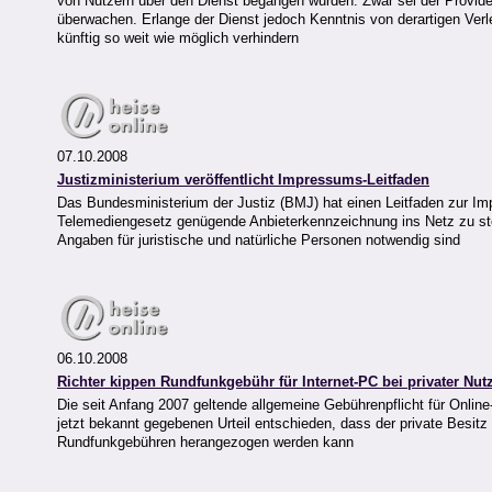
von Nutzern über den Dienst begangen wurden. Zwar sei der Provider 
überwachen. Erlange der Dienst jedoch Kenntnis von derartigen Ve
künftig so weit wie möglich verhindern
07.10.2008
Justizministerium veröffentlicht Impressums-Leitfaden
Das Bundesministerium der Justiz (BMJ) hat einen Leitfaden zur Impr
Telemediengesetz genügende Anbieterkennzeichnung ins Netz zu ste
Angaben für juristische und natürliche Personen notwendig sind
06.10.2008
Richter kippen Rundfunkgebühr für Internet-PC bei privater Nu
Die seit Anfang 2007 geltende allgemeine Gebührenpflicht für Onlin
jetzt bekannt gegebenen Urteil entschieden, dass der private Besitz
Rundfunkgebühren herangezogen werden kann