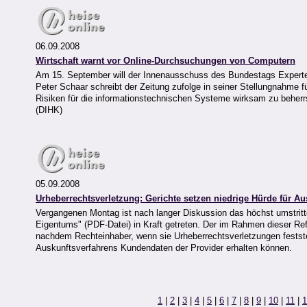
06.09.2008
Wirtschaft warnt vor Online-Durchsuchungen von Computern
Am 15. September will der Innenausschuss des Bundestags Expert
Peter Schaar schreibt der Zeitung zufolge in seiner Stellungnahme 
Risiken für die informationstechnischen Systeme wirksam zu beher
(DIHK)
05.09.2008
Urheberrechtsverletzung: Gerichte setzen niedrige Hürde für A
Vergangenen Montag ist nach langer Diskussion das höchst umstrit
Eigentums" (PDF-Datei) in Kraft getreten. Der im Rahmen dieser Re
nachdem Rechteinhaber, wenn sie Urheberrechtsverletzungen festste
Auskunftsverfahrens Kundendaten der Provider erhalten können.
1
|
2
|
3
|
4
|
5
|
6
|
7
|
8
|
9
|
10
|
11
|
1