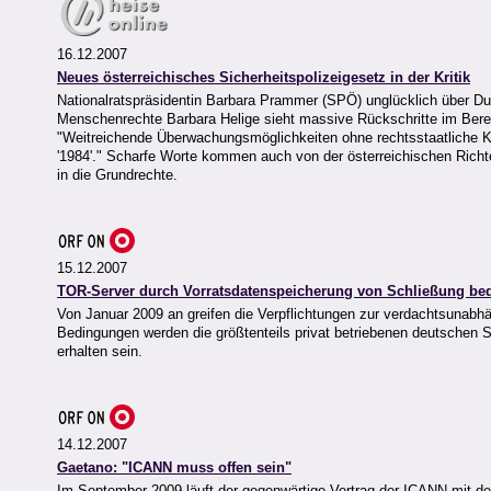
16.12.2007
Neues österreichisches Sicherheitspolizeigesetz in der Kritik
Nationalratspräsidentin Barbara Prammer (SPÖ) unglücklich über Du
Menschenrechte Barbara Helige sieht massive Rückschritte im Bere
"Weitreichende Überwachungsmöglichkeiten ohne rechtsstaatliche Kon
'1984'." Scharfe Worte kommen auch von der österreichischen Richte
in die Grundrechte.
15.12.2007
TOR-Server durch Vorratsdatenspeicherung von Schließung be
Von Januar 2009 an greifen die Verpflichtungen zur verdachtsunabhä
Bedingungen werden die größtenteils privat betriebenen deutschen S
erhalten sein.
14.12.2007
Gaetano: "ICANN muss offen sein"
Im September 2009 läuft der gegenwärtige Vertrag der ICANN mit de