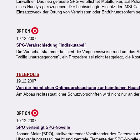
Einwallner. Das neu gefasste SPG verpflichtet Mobilfunker, auf Poli
eines Handys preiszugeben. Der beabsichtigte Einsatz der IMSI-C
Einsatzzweck der Ortung von Vermissten oder Entführungsopfern se
19.12.2007
SPG-Verabschiedung "indiskutabel"
Die Wirtschaftskammer kritisiert die Vorgehensweise rund um das Si
"völlig unausgegegoren", ein Prozedere sei nicht festgelegt, die Kos
TELEPOLIS
19.12.2007
Von der heimlichen Onlinedurchsuchung zur heimlichen Haus
Am Abbau rechtsstaatlicher Schutzvorschriften wird nicht nur an der v
19.12.2007
SPÖ verteidigt SPG-Novelle
Johann Maier [SPÖ], stellvertretender Vorsitzender des Datenschutzra
Überwachungsstaat" geübt und zentrale Elemente der SPG-Novelle ge