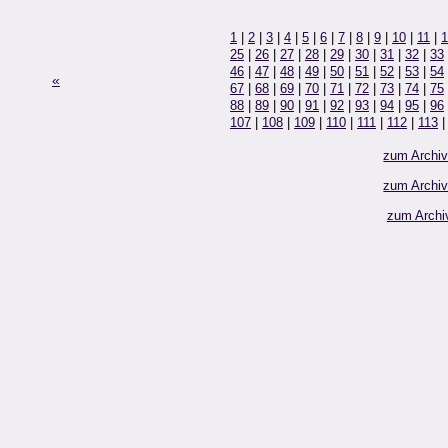
1
|
2
|
3
|
4
|
5
|
6
|
7
|
8
|
9
|
10
|
11
|
1
25
|
26
|
27
|
28
|
29
|
30
|
31
|
32
|
33
46
|
47
|
48
|
49
|
50
|
51
|
52
|
53
|
54
«
67
|
68
|
69
|
70
|
71
|
72
|
73
|
74
|
75
88
|
89
|
90
|
91
|
92
|
93
|
94
|
95
|
96
107
|
108
|
109
|
110
|
111
|
112
|
113
zum Archi
zum Archi
zum Archi